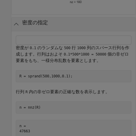
密度の指定
密度が
のランダムな
行
列のスパース行列を作
0.1
500
1000
成します。行列はおよそ
個の非ゼロ
0.1*500*1000 = 50000
要素をもち、一様分布乱数を要素とします。
R = sprand(500,1000,0.1);
行列
内の非ゼロ要素の正確な数を表示します。
R
n = nnz(R)
n = 
