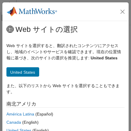
コンテンツへスキップ
MATLAB ヘルプ センター
オフキャンバス ナビゲーション メ
メインコンテンツ
Web サイトの選択
ドキュメンテーションのホーム
sprand
MATLAB
Web サイトを選択すると、翻訳されたコンテンツにアクセス
数学
一様分布するスパース ランダム行列
し、地域のイベントやサービスを確認できます。現在の位置情
スパース行列
報に基づき、次のサイトの選択を推奨します:
United States
ページ内をすべて折りたたむ
sprand
構文
United States
項目一覧
R = sprand(S)
構文
また、以下のリストから Web サイトを選択することもできま
R = sprand(m,n,density)
説明
す。
R = sprand(m,n,density,rc)
例
R = sprand(
___
,typename)
南北アメリカ
入力引数
説明
出力引数
América Latina
(Español)
は、行列
と同じスパース パターンをもちます
= sprand(
)
S
R
S
制限
Canada
(English)
が、一様分布乱数を要素とするスパース行列を作成します。
ヒント
United States
(English)