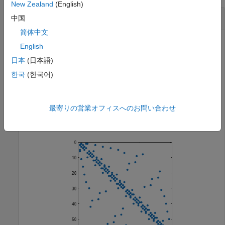
New Zealand
(English)
スパース パターンが同じスパース行列の作成
中国
简体中文
English
Buckminster Fuller のジオデシック ドームの連結性グラフの
日本
(日本語)
行
列のスパース隣接行列を作成します。行列
のスパ
60
60
S
한국
(한국어)
ース パターンをプロットします。
S = bucky;

最寄りの営業オフィスへのお問い合わせ
spy(S)