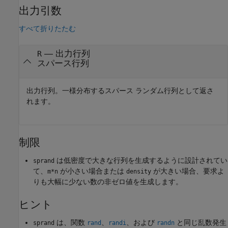
出力引数
すべて折りたたむ
— 出力行列
R
スパース行列
出力行列。一様分布するスパース ランダム行列として返さ
れます。
制限
は低密度で大きな行列を生成するように設計されてい
sprand
て、
が小さい場合または
が大きい場合、要求よ
m*n
density
りも大幅に少ない数の非ゼロ値を生成します。
ヒント
は、関数
、
、および
と同じ乱数発生
sprand
rand
randi
randn