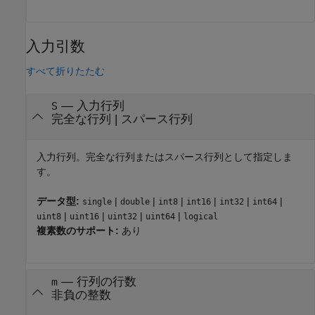
入力引数
すべて折りたたむ
—
入力行列
S
完全な行列
|
スパース行列
入力行列。完全な行列またはスパース行列として指定しま
す。
データ型:
|
|
|
|
|
|
single
double
int8
int16
int32
int64
|
|
|
|
uint8
uint16
uint32
uint64
logical
複素数のサポート:
あり
—
行列の行数
m
非負の整数