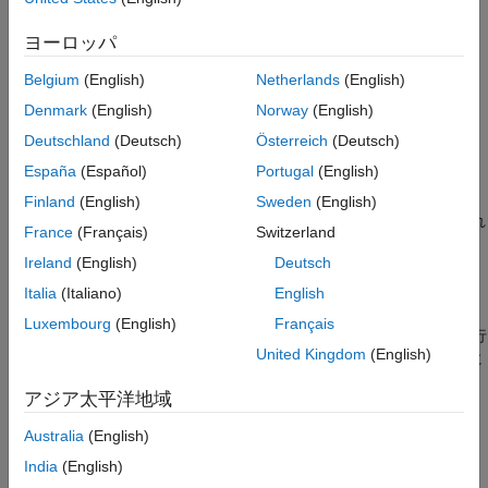
拡張機能
例
バージョン履歴
ヨーロッパ
参考
は、区間 [0,1] 内の
にほぼ
= sprand(
,
,
)
density
R
m
n
density
Belgium
(English)
Netherlands
(English)
個の非ゼロ要素をもち、一様分布乱数を要素とする
density*m*n
ランダムな
行
列のスパース行列を作成します。
m
n
Denmark
(English)
Norway
(English)
Deutschland
(Deutsch)
Österreich
(Deutsch)
例
España
(Español)
Portugal
(English)
は、条件数の逆数がほぼ
と等し
= sprand(
,
,
,
)
rc
R
m
n
density
rc
Finland
(English)
Sweden
(English)
い行列を作成します。行列
はランク 1 の行列の和から構成され
R
France
(Français)
Switzerland
ます。
Ireland
(English)
Deutsch
例
Italia
(Italiano)
English
Luxembourg
(English)
Français
は、指定されたデータ型のスパース行
= sprand(
___
,
)
R
typename
United Kingdom
(English)
列を返します。前述の構文にある任意の入力引数の組み合わせに
加えて、データ型を指定します。
(R2025a 以降)
アジア太平洋地域
例
Australia
(English)
India
(English)
すべて折りたたむ