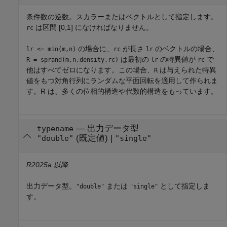
条件数の逆数。スカラーまたはベクトルとして指定します。
は区間 [0,1] になければなりません。
rc
の場合に、
が長さ
のベクトルの場合、
lr <= min(m,n)
rc
lr
は最初の
の特異値が
で
R = sprand(m,n,density,rc)
lr
rc
他はすべてゼロになります。この場合、
は与えられた特異
R
値をもつ対角行列にランダムな平面回転を適用して作られま
す。R は、多くの位相的構造や代数的構造をもっています。
—
出力データ型
typename
(既定値) |
"double"
"single"
R2025a 以降
出力データ型。
または
として指定しま
"double"
"single"
す。