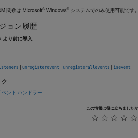
®
®
M 関数は Microsoft
Windows
システムでのみ使用可能です
ジョン履歴
6a より前に導入
|
|
|
isteners
unregisterevent
unregisterallevents
isevent
ック
 イベント ハンドラー
この情報は役に立ちました