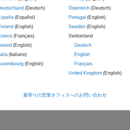
折りたたむ
Deutschland
(Deutsch)
Österreich
(Deutsch)
España
(Español)
Portugal
(English)
—
COM オブジェクト
inland
(English)
Sweden
(English)
関数ハンドル
France
(Français)
Switzerland
reland
(English)
Deutsch
M オブジェクト。関数ハンドルとして指定します。
talia
(Italiano)
English
Luxembourg
(English)
Français
—
イベントの発生時に呼び出す関数
venthandler
United Kingdom
(English)
tring
|
文字ベクトル
|
関数ハンドル
ントの発生時に呼び出す関数。関数の名前を示す string ま
最寄りの営業オフィスへのお問い合わせ
関数ハンドルとして指定します。string と文字ベクトルでは