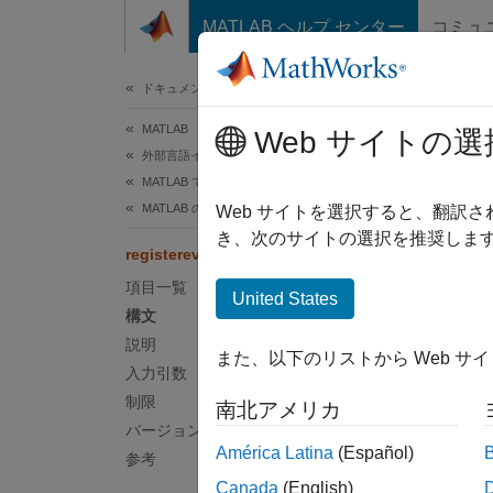
コンテンツへスキップ
MATLAB ヘルプ センター
コミュ
ドキュメ
ドキュメンテーションのホーム
MATLAB
regi
Web サイトの選
外部言語インターフェイス
MATLAB での COM
MATLAB の COM オブジェクトの使用
実行時
Web サイトを選択すると、翻訳
き、次のサイトの選択を推奨します
registerevent
ページ
項目一覧
構文
United States
構文
regist
説明
また、以下のリストから Web サ
説明
入力引数
制限
南北アメリカ
regist
バージョン履歴
América Latina
(Español)
参考
入力
Canada
(English)