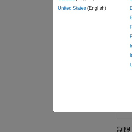
すべて
United States
(English)
c
F
I
CO
I
e
s
イベ
する
制限