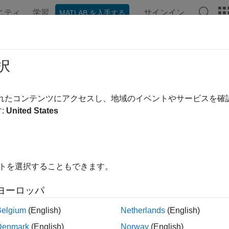
ニティ
学習
サインイン
MATLAB を入手する
ンテーション
例
関数
アプリ
ビデオ
MATLAB Ans
sterevent
択
に COM オブジェクト イベントのイベント ハンドラーを関連
されたコンテンツにアクセスし、地域のイベントやサービスを
:
United States
内をすべて折りたたむ
erevent(c,eventhandler)
イトを選択することもできます。
ヨーロッパ
は、対応するイベントにイベント ハン
erevent(
,
)
c
eventhandler
Belgium
(English)
Netherlands
(English)
引数
Denmark
(English)
Norway
(English)