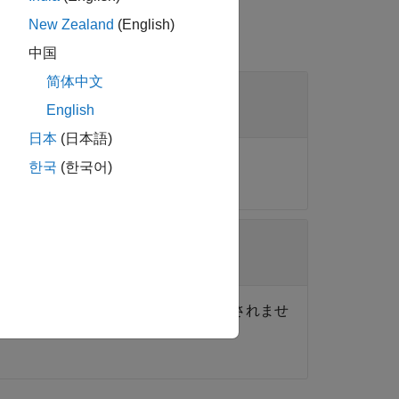
New Zealand
(English)
中国
简体中文
English
日本
(日本語)
한국
(한국어)
引数では、大文字と小文字は区別されませ
me