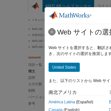
コンテンツへスキップ
MATLAB ヘルプ センター
コミュ
ドキュメ
ドキュメンテーションのホーム
MATLAB
isev
Web サイトの選
外部言語インターフェイス
MATLAB での COM
MATLAB の COM オブジェクトの使用
入力が
Web サイトを選択すると、翻訳
き、次のサイトの選択を推奨します
isevent
ページ
項目一覧
構文
United States
構文
tf = i
説明
また、以下のリストから Web サ
説明
入力引数
制限
南北アメリカ
tf = i
バージョン履歴
を返しま
América Latina
(Español)
参考
Canada
(English)