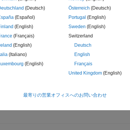
引数
Deutschland
(Deutsch)
Österreich
(Deutsch)
折りたたむ
España
(Español)
Portugal
(English)
inland
(English)
Sweden
(English)
—
COM オブジェクト
関数ハンドル
France
(Français)
Switzerland
reland
(English)
Deutsch
M オブジェクト。関数ハンドルとして指定します。
talia
(Italiano)
English
Luxembourg
(English)
Français
United Kingdom
(English)
—
イベント名
ventname
tring
|
文字ベクトル
最寄りの営業オフィスへのお問い合わせ
ント名。string または文字ベクトルとして指定します。
eventna