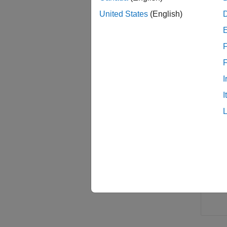
入力
United States
(English)
すべて
F
c
I
CO
I
e
s
イベ
ん。