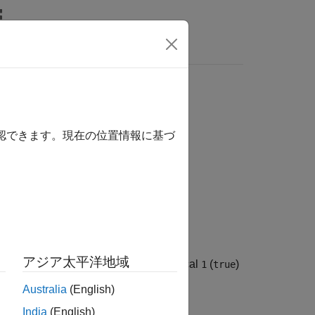
wers
確認できます。現在の位置情報に基づ
アジア太平洋地域
て認識されるイベントの場合は logical
(
)
1
true
Australia
(English)
India
(English)