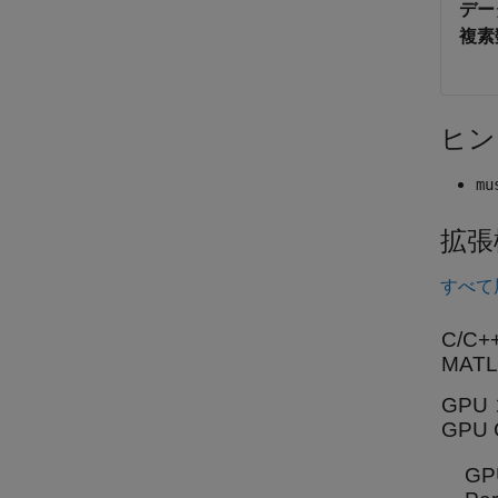
デー
複素
ヒン
mu
拡張
すべて
C/C
MAT
GPU
GPU
GP