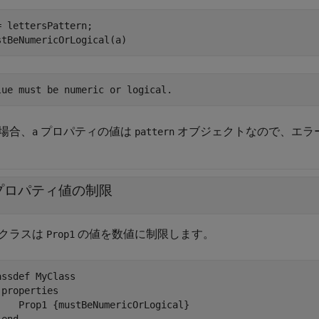
= lettersPattern;

stBeNumericOrLogical(a)
lue must be numeric or logical.
場合、
プロパティの値は
オブジェクトなので、エラ
a
pattern
プロパティ値の制限
クラスは
の値を数値に制限します。
Prop1
assdef
 MyClass

properties
    Prop1 
{mustBeNumericOrLogical}