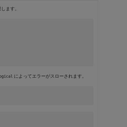
限します。
によってエラーがスローされます。
ogical