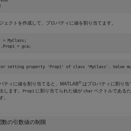
end
d
ジェクトを作成して、プロパティに値を割り当てます。
j = MyClass;

j.Prop1 = gca;
ror setting property 'Prop1' of class 'MyClass'. Value m
®
パティに値を割り当てると、MATLAB
はプロパティに割り当
出します。
に割り当てられた値が
ベクトルである
Prop1
char
す。
関数の引数値の制限