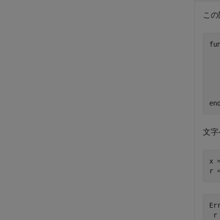
この
fu
  
  
en
文字
x 
r 
Er
 r