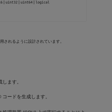
|
|
|
16
uint32
uint64
logical
用されるように設計されています。
を生成します。
UDA® コードを生成します。