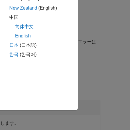
New Zealand
(English)
中国
简体中文
English
ィ値または関数の引数値が空の場合、エラーは
日本
(日本語)
한국
(한국어)
証します。