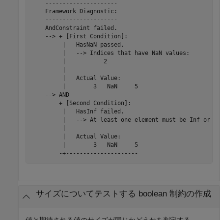
    ---------------------

    Framework Diagnostic:

    ---------------------

    AndConstraint failed.

    --> + [First Condition]:

         |   HasNaN passed.

         |   --> Indices that have NaN values:

         |           2

         |   

         |   Actual Value:

         |        3   NaN     5

    --> AND

        + [Second Condition]:

         |   HasInf failed.

         |   --> At least one element must be Inf or -I
         |   

         |   Actual Value:

         |        3   NaN     5

        -+---------------------
サイズについてテストする boolean 制約の作成
値と期待される値のサイズが同じかどうかを判定する