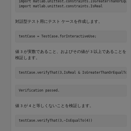
import 
matlab.unittest.constraints.IsGreaterThanOrEqua
import 
matlab.unittest.constraints.IsReal
対話型テスト用にテスト ケースを作成します。
testCase = TestCase.forInteractiveUse;
値
が実数であること、およびその値が
以上であることを
3
3
検証します。
Verification passed.
値
が
と等しくないことを検証します。
3
4