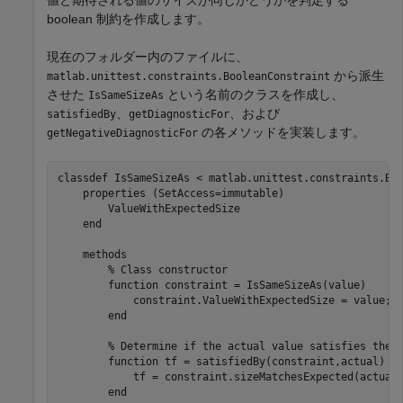
boolean 制約を作成します。
現在のフォルダー内のファイルに、
から派生
matlab.unittest.constraints.BooleanConstraint
させた
という名前のクラスを作成し、
IsSameSizeAs
、
、および
satisfiedBy
getDiagnosticFor
の各メソッドを実装します。
getNegativeDiagnosticFor
classdef
 IsSameSizeAs < matlab.unittest.constraints.Boo
properties
 (SetAccess=immutable)

        ValueWithExpectedSize

end
methods
% Class constructor
function
 constraint = IsSameSizeAs(value)

            constraint.ValueWithExpectedSize = value;

end
% Determine if the actual value satisfies the 
function
 tf = satisfiedBy(constraint,actual)

            tf = constraint.sizeMatchesExpected(actual)
end