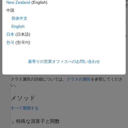
New Zealand
(English)
ため、
サブクラスは
サブクラスで
BooleanConstraint
Constraint
中国
提供されている機能をサポートしています。たとえば、
名前空間の
、
matlab.unittest.qualifications
assertThat
简体中文
、
、および
の検定メソッ
assumeThat
fatalAssertThat
verifyThat
English
ドと共に使用できます。また、
オブジェクト
BooleanConstraint
日本
(日本語)
を打ち消したり、他の
オブジェクトと組み合
BooleanConstraint
わせたりすることができます。
한국
(한국어)
クラスの属性
最寄りの営業オフィスへのお問い合わせ
抽象型
true
クラス属性の詳細については、
クラスの属性
を参照してくださ
い。
メソッド
すべて展開する
特殊な演算子と関数