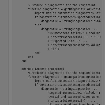
% Produce a diagnostic for the constraint
function
 diagnostic = getDiagnosticFor(constrai
            import 
matlab.automation.diagnostics.Strin
if
 constraint.sizeMatchesExpected(actual)

                diagnostic = StringDiagnostic(
"IsSameS
else
                diagnostic = StringDiagnostic( 
...
"IsSameSizeAs failed."
 + newline +
                    + int2str(size(actual)) + 
"]"
 + ne
                    + 
"Expected Size: ["
...
                    + int2str(size(constraint.ValueWit
                    + 
"]"
);

end
end
end
methods
 (Access=protected)

% Produce a diagnostic for the negated constra
function
 diagnostic = getNegativeDiagnosticFor(
            import 
matlab.automation.diagnostics.Strin
if
 constraint.sizeMatchesExpected(actual)

                diagnostic = StringDiagnostic( 
...
"Negated IsSameSizeAs failed."
 + n
"Actual and expected sizes were th
                    + int2str(size(actual)) + 
...
"]) but should not have been."
);
