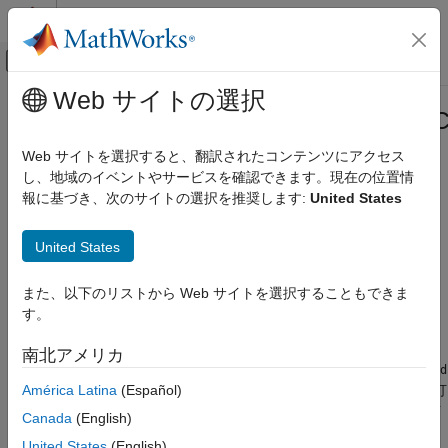
コンテンツへスキップ
MATLAB ヘルプ センター
オフキャンバス ナビゲーション メ
メインコンテンツ
Web サイトの選択
ドキュメンテーションのホーム
matlab.unittest.constraints.BooleanC
MATLAB
クラス
Web サイトを選択すると、翻訳されたコンテンツにアクセス
ソフトウェア開発
し、地域のイベントやサービスを確認できます。現在の位置情
テスト フレームワーク
報に基づき、次のサイトの選択を推奨します:
United States
名前空間:
matlab.unittest.constraints
テスト フレームワークの拡張
スーパークラス:
matlab.unittest.constraints.Constraint
United States
matlab.unittest.constraints.BooleanConstraint
論理演算をサポートする制約の基本的なインターフェイス
クラス
また、以下のリストから Web サイトを選択することもできま
項目一覧
このページをすべて展開する
す。
説明
説明
メソッド
南北アメリカ
クラスは、
例
matlab.unittest.constraints.BooleanConstraint
and
América Latina
(Español)
(
)、
(
)、および
(
) の各演算子を使用して組み合わせや打
&
or
|
not
~
バージョン履歴
ち消しができる制約を作成するために使用できるインターフェイ
Canada
(English)
参考
スを提供します。
United States
(English)