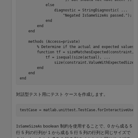
else
                diagnostic = StringDiagnostic( 
...
"Negated IsSameSizeAs passed."
);

end
end
end
methods
 (Access=private)

% Determine if the actual and expected values 
function
 tf = sizeMatchesExpected(constraint,ac
            tf = isequal(size(actual), 
...
                size(constraint.ValueWithExpectedSize))
end
end
end
対話型テスト用にテスト ケースを作成します。
testCase = matlab.unittest.TestCase.forInteractiveUse;
boolean 制約を使用することで、0 から成る 5
IsSameSizeAs
行 5 列の行列が 1 から成る 5 行 5 列の行列と同じサイズで