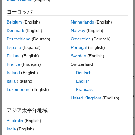
論理演算をサポートするカスタム制約クラスを作成するには、
ヨーロッパ
からクラスを
matlab.unittest.constraints.BooleanConstraint
派生させ、必要な抽象メソッドを実装します。
Belgium
(English)
Netherlands
(English)
Denmark
(English)
Norway
(English)
メソッドを実装して比較ロジックをエンコード
satisfiedBy
Deutschland
(Deutsch)
Österreich
(Deutsch)
します。
クラスは
BooleanConstraint
からこのメソッド
matlab.unittest.constraints.Constraint
España
(Español)
Portugal
(English)
を継承します。
Finland
(English)
Sweden
(English)
France
(Français)
Switzerland
メソッドを実装して、テスト フレームワ
getDiagnosticFor
ークが制約に照らして実際の値を評価したときに診断情報を
Ireland
(English)
Deutsch
生成します。
クラスは
クラス
BooleanConstraint
Constraint
Italia
(Italiano)
English
からこのメソッドを継承します。
Luxembourg
(English)
Français
メソッドを実装して、フレームワ
getNegativeDiagnosticFor
United Kingdom
(English)
ークが打ち消された制約に照らして実際の値を評価したとき
に診断情報を生成します。制約が打ち消された場合は、標準
アジア太平洋地域
の (打ち消し以外の) 使用が発生したときに表示される形式と
Australia
(English)
は異なる形式で診断を記述しなければなりません。
India
(English)
クラスは
クラスから派生している
BooleanConstraint
Constraint