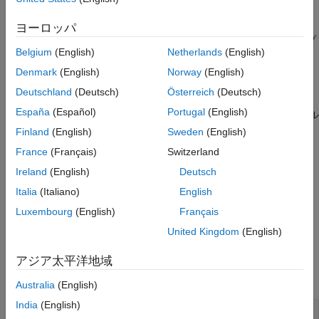
®
®
Microsoft
Windows
プラットフォーム上で MATLAB デス
ヨーロッパ
®
クトップの [閉じる] ボタン
をクリックするか、UNIX
プ
Belgium
(English)
Netherlands
(English)
ラットフォーム上で同等の操作を行う。
Denmark
(English)
Norway
(English)
コマンド プロンプトで、
または
と入力する。
quit
exit
Deutschland
(Deutsch)
Österreich
(Deutsch)
España
(Español)
Portugal
(English)
MATLAB 検索パス上の
フォルダーに
ファイル
userpath
finish.m
を作成します。終了時に実行するコマンドを追加します。
Finland
(English)
Sweden
(English)
France
(Français)
Switzerland
finish スクリプトでエラーが発生すると、
は無効になるの
quit
Ireland
(English)
Deutsch
で、ワークスペースを失うことなく、finish ファイルを修正でき
ます。
Italia
(Italiano)
English
Luxembourg
(English)
Français
例
United Kingdom
(English)
例
アジア太平洋地域
すべて折りたたむ
Australia
(English)
India
(English)
ワークスペースの MAT ファイルへの保存