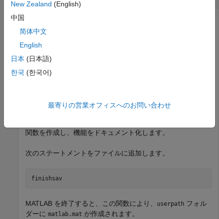
New Zealand
(English)
中国
MATLAB サンプル ファイル
を使用して、
finishsav.m
MATLAB の終了時にワークスペースを MAT ファイルに保存
简体中文
します。
English
日本
(日本語)
フォルダーに
ファイルがある場合は、そ
userpath
finish.m
のファイルを開きます。
한국
(한국어)
edit(fullfile(userpath,
'finish.m'
最寄りの営業オフィスへのお問い合わせ
それ以外の場合は、入力も出力もない
という名前の
finish
関数を作成し、機能をドキュメント化します。
次のステートメントをファイルに追加します。
finishsav
MATLAB を終了すると、この関数により、
フォル
userpath
ダーに
が作成されます。
matlab.mat