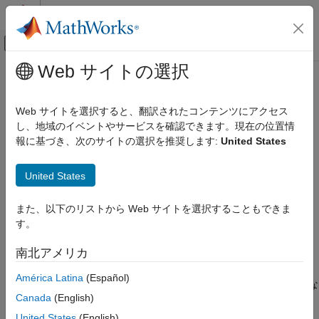
コンテンツへスキップ
MATLAB ヘルプ センター
オフキャンバス ナビゲーション メ
メインコンテンツ
Web サイトの選択
ドキュメンテーションのホーム
finish
MATLAB
Web サイトを選択すると、翻訳されたコンテンツにアクセス
環境と設定
MATLAB
のユーザー定義終了スクリプト
し、地域のイベントやサービスを確認できます。現在の位置情
起動と終了
報に基づき、次のサイトの選択を推奨します:
United States
ページ内をすべて折りたたむ
finish
構文
United States
項目一覧
finish
構文
また、以下のリストから Web サイトを選択することもできま
説明
説明
す。
例
は終了時にユーザー指定のコマンドを実行します。
finish
南北アメリカ
®
ヒント
MATLAB
は、検索パス上にある、実行可能ファイルの拡張子を
もつ
という名前の最初に検出されたファイルを実行しま
バージョン履歴
finish
América Latina
(Español)
す。実行可能ファイルの拡張子の例として、
、
、
な
.m
.mlx
.mlapp
参考
Canada
(English)
どがあります。MATLAB は、次のいずれかの操作が行われると
(定義されている場合) を呼び出します。
finish
United States
(English)