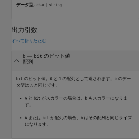
データ型:
|
char
string
出力引数
すべて折りたたむ
—
のビット値
b
bit
配列
のビット値。
と
の配列として返されます。
のデー
bit
0
1
b
タ型は
と同じです。
A
と
がスカラーの場合は、
もスカラーになりま
A
bit
b
す。
または
が配列の場合、
はその配列と同じサイズ
A
bit
b
になります。