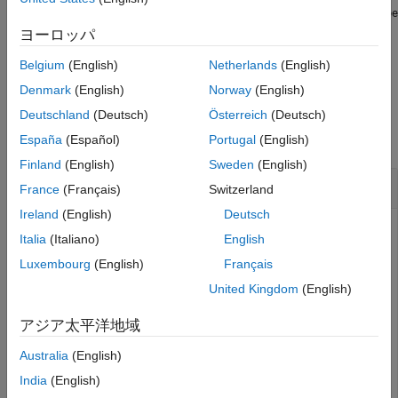
バージョン履歴
は、
のデータ型が
= bitget(
,
,
)
A
assumedtype
b
A
bit
assumedtype
参考
であると仮定します。
ヨーロッパ
Belgium
(English)
Netherlands
(English)
例
Denmark
(English)
Norway
(English)
例
Deutschland
(Deutsch)
Österreich
(Deutsch)
すべて折りたたむ
España
(Español)
Portugal
(English)
Finland
(English)
Sweden
(English)
最大の整数
France
(Français)
Switzerland
Ireland
(English)
Deutsch
Italia
(Italiano)
English
符号付き整数の最大値と符号なしの整数の最大値の差の 2 進
Luxembourg
(English)
Français
値を求めます。
United Kingdom
(English)
a1 = intmax(
'int8'
);

アジア太平洋地域
a2 = intmax(
'uint8'
);

b1 = bitget(a1,8:-1:1)
Australia
(English)
India
(English)