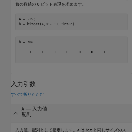
負の数値の 8 ビット表現を求めます。
A = -29;

b = bitget(A,8:-1:1,
'int8'
)
b = 
1×8
     1     1     1     0     0     0     1     1

入力引数
すべて折りたたむ
—
入力値
A
配列
入力値。配列として指定します。
は
と同じサイズのス
A
bit