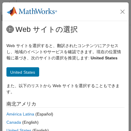
コンテンツへスキップ
MATLAB ヘルプ センター
オフキャンバス ナビゲーション メ
メインコンテンツ
Web サイトの選択
ドキュメンテーションのホーム
bitget
MATLAB
Web サイトを選択すると、翻訳されたコンテンツにアクセス
言語の基礎
指定位置ビットの取得
し、地域のイベントやサービスを確認できます。現在の位置情
演算子と基本的な演算
報に基づき、次のサイトの選択を推奨します:
United States
ビット単位の演算
ページ内をすべて折りたたむ
構文
United States
bitget
b = bitget(A,bit)
項目一覧
また、以下のリストから Web サイトを選択することもできま
b = bitget(A,bit,assumedtype)
構文
す。
説明
説明
南北アメリカ
例
は、整数配列
の位置
にあるビット値を
= bitget(
,
)
A
bit
b
A
bit
返します。
入力引数
América Latina
(Español)
出力引数
Canada
(English)
例
拡張機能
United States
(English)