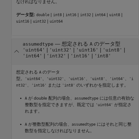
なければなりません。
データ型:
|
|
|
|
|
|
double
int8
int16
int32
int64
uint8
|
|
uint16
uint32
uint64
—
想定される
のデータ型
assumedtype
A
|
|
|
|
'uint64'
'uint32'
'uint16'
'uint8'
|
|
|
'int64'
'int32'
'int16'
'int8'
想定される
のデータ
A
型。
、
、
、
、
、
'uint64'
'uint32'
'uint16'
'uint8'
'int64'
'i
、
または
のいずれかを指定します。
nt32'
'int16'
'int8'
が double 配列の場合、
には任意の有効な
A
assumedtype
整数型を指定できますが、既定では
が指定さ
'uint64'
れます。
が整数型配列の場合、
にはそれと同じ整
A
assumedtype
数型を指定しなければなりません。