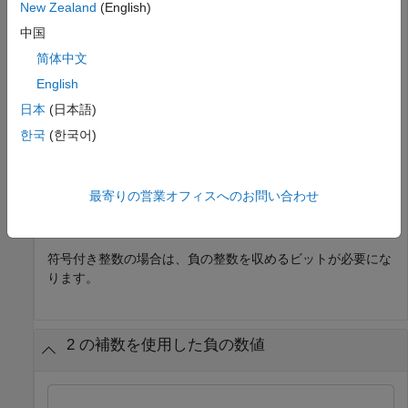
New Zealand
(English)
b1 = 
1×8 int8 row vector
中国
   0   1   1   1   1   1   1   1

简体中文
English
日本
(日本語)
b2 = bitget(a2,8:-1:1)
한국
(한국어)
b2 = 
1×8 uint8 row vector
最寄りの営業オフィスへのお問い合わせ
   1   1   1   1   1   1   1   1

符号付き整数の場合は、負の整数を収めるビットが必要にな
ります。
2 の補数を使用した負の数値