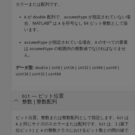
カラーまたは配列です。
が double 配列で、
が指定されていない場
A
assumedtype
®
合、MATLAB
は
を符号なし 64 ビット整数として扱
A
います。
が指定されている場合、
のすべての要素
assumedtype
A
は
の範囲内の整数値でなければなりませ
assumedtype
ん。
データ型:
|
|
|
|
|
|
double
int8
int16
int32
int64
uint8
|
|
uint16
uint32
uint64
—
ビット位置
bit
整数
|
整数配列
ビット位置。整数または整数配列として指定します。
は
bit
と同じサイズのスカラーまたは配列です。
は、1 (最下
A
bit
位ビット) と
の整数クラスにおけるビット数との間の値で
A