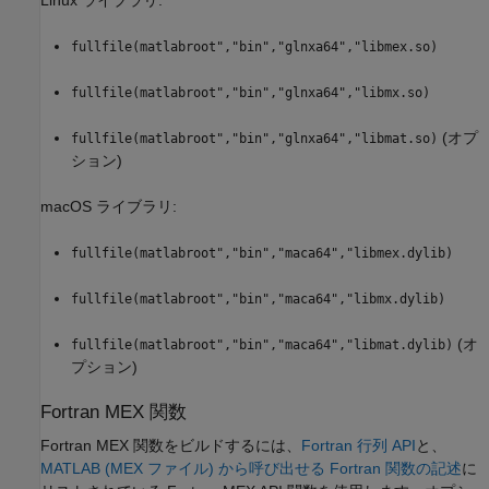
fullfile(matlabroot","bin","glnxa64","libmex.so)
fullfile(matlabroot","bin","glnxa64","libmx.so)
(オプ
fullfile(matlabroot","bin","glnxa64","libmat.so)
ション)
macOS
ライブラリ:
fullfile(matlabroot","bin","maca64","libmex.dylib)
fullfile(matlabroot","bin","maca64","libmx.dylib)
(オ
fullfile(matlabroot","bin","maca64","libmat.dylib)
プション)
Fortran MEX 関数
Fortran MEX 関数をビルドするには、
Fortran 行列 API
と、
MATLAB (MEX ファイル) から呼び出せる Fortran 関数の記述
に