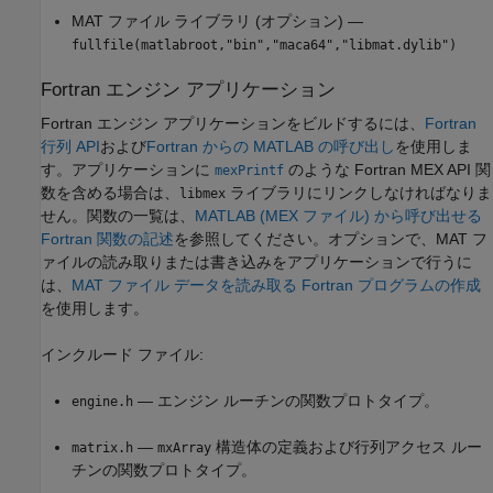
MAT ファイル ライブラリ (オプション) —
fullfile(matlabroot,"bin","maca64","libmat.dylib")
Fortran エンジン アプリケーション
Fortran エンジン アプリケーションをビルドするには、
Fortran
行列 API
および
Fortran からの MATLAB の呼び出し
を使用しま
す。アプリケーションに
のような Fortran MEX API 関
mexPrintf
数を含める場合は、
ライブラリにリンクしなければなりま
libmex
せん。関数の一覧は、
MATLAB (MEX ファイル) から呼び出せる
Fortran 関数の記述
を参照してください。オプションで、MAT フ
ァイルの読み取りまたは書き込みをアプリケーションで行うに
は、
MAT ファイル データを読み取る Fortran プログラムの作成
を使用します。
インクルード ファイル:
— エンジン ルーチンの関数プロトタイプ。
engine.h
—
構造体の定義および行列アクセス ルー
matrix.h
mxArray
チンの関数プロトタイプ。