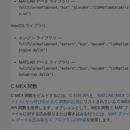
MATLAB データ ライブラリ —
fullfile(matlabroot,"bin","glnxa64","libMatlabDataArra
y.so")
macOS
ライブラリ:
エンジン ライブラリ —
fullfile(matlabroot,"extern","bin","maca64","libMatlab
Engine.dylib")
MATLAB データ ライブラリ —
fullfile(matlabroot,"extern","bin","maca64","libMatlab
DataArray.dylib")
C MEX 関数
C MEX 関数をビルドするには、
C 行列 API
と、
MATLAB (MEX フ
ァイル) から呼び出せる C 関数の記述
にリストされている C MEX
API 関数を使用します。オプションとして、MEX 関数で MAT フ
ァイルに対する読み取りまたは書き込みを行うには、
MAT ファイ
ル データを読み取る C プログラムの作成
を使用します。