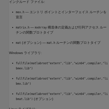
インクルード ファイル:
— エントリ ポイントとインターフェイス ルーチンを
mex.h
宣言
—
構造体の定義および行列アクセス ルー
matrix.h
mxArray
チンの関数プロトタイプ
(オプション) —
ルーチンの関数プロトタイプ
mat
mat.h
Windows ライブラリ:
fullfile(matlabroot"extern","lib","win64",compiler,"li
bmex.lib")
fullfile(matlabroot"extern","lib","win64",compiler,"li
bmx.lib")
fullfile(matlabroot"extern","lib","win64",compiler,"li
(オプション)
bmat.lib")
Linux ライブラリ: