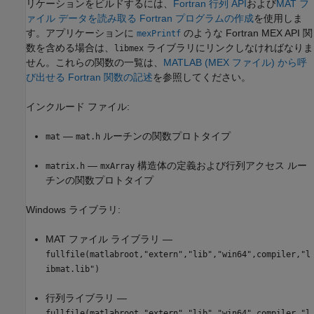
リケーションをビルドするには、
Fortran 行列 API
および
MAT フ
ァイル データを読み取る Fortran プログラムの作成
を使用しま
す。アプリケーションに
のような Fortran MEX API 関
mexPrintf
数を含める場合は、
ライブラリにリンクしなければなりま
libmex
せん。これらの関数の一覧は、
MATLAB (MEX ファイル) から呼
び出せる Fortran 関数の記述
を参照してください。
インクルード ファイル:
—
ルーチンの関数プロトタイプ
mat
mat.h
—
構造体の定義および行列アクセス ルー
matrix.h
mxArray
チンの関数プロトタイプ
Windows ライブラリ:
MAT ファイル ライブラリ —
fullfile(matlabroot,"extern","lib","win64",compiler,"l
ibmat.lib")
行列ライブラリ —
fullfile(matlabroot,"extern","lib","win64",compiler,"l