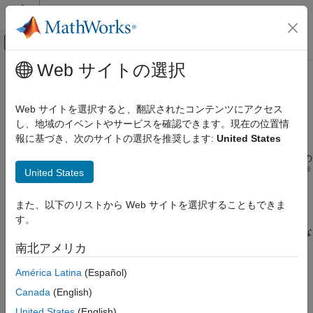
コンテンツへスキップ
MATLAB ヘルプ センター
オフキャンバス ナビゲーション メ
メインコンテンツ
Web サイトの選択
ドキュメンテーションのホーム
必要な API ライブラリへのカスタ
MATLAB
ム リンク
Web サイトを選択すると、翻訳されたコンテンツにアクセス
外部言語インターフェイス
し、地域のイベントやサービスを確認できます。現在の位置情
報に基づき、次のサイトの選択を推奨します:
United States
®
MathWorks
では、
コマンドを使用して MEX ファイルとエ
mex
必要な API ライブラリへのカスタム リンク
ンジン アプリケーションをビルドするよう推奨しています。この
項目一覧
®
United States
ビルド スクリプトは、アプリケーションで使用される MATLAB
C++ MEX 関数
API で必要なライブラリに自動的にリンクします。
C++ エンジン アプリケーション
また、以下のリストから Web サイトを選択することもできま
C MEX 関数
コマンドではなく統合開発環境 (IDE) を使用してこれらのア
mex
す。
プリケーションをカスタム ビルドするには、以下に挙げる必要な
Fortran MEX 関数
ランタイム ライブラリとインクルード ファイルのリストを参照
南北アメリカ
C エンジン アプリケーション
してください。パス名を特定するには、これらの MATLAB コマ
Fortran エンジン アプリケーション
América Latina
(Español)
ンドを使用します。
C MAT ファイル アプリケーション
Canada
(English)
Fortran MAT ファイル アプリケーション
を、
で返される値に置き換える。
matlabroot
matlabroot
United States
(English)