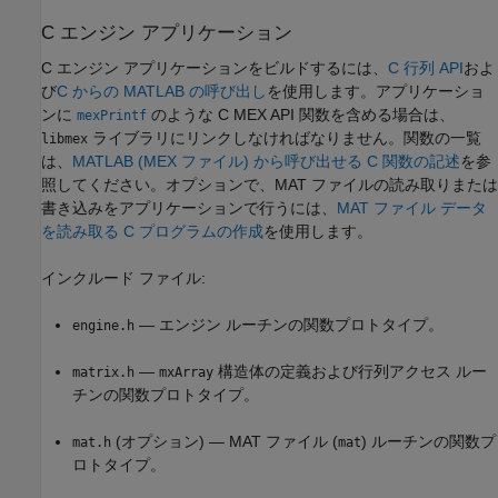
C エンジン アプリケーション
C エンジン アプリケーションをビルドするには、
C 行列 API
およ
び
C からの MATLAB の呼び出し
を使用します。アプリケーショ
ンに
のような C MEX API 関数を含める場合は、
mexPrintf
ライブラリにリンクしなければなりません。関数の一覧
libmex
は、
MATLAB (MEX ファイル) から呼び出せる C 関数の記述
を参
照してください。オプションで、MAT ファイルの読み取りまたは
書き込みをアプリケーションで行うには、
MAT ファイル データ
を読み取る C プログラムの作成
を使用します。
インクルード ファイル:
— エンジン ルーチンの関数プロトタイプ。
engine.h
—
構造体の定義および行列アクセス ルー
matrix.h
mxArray
チンの関数プロトタイプ。
(オプション) — MAT ファイル (
) ルーチンの関数プ
mat.h
mat
ロトタイプ。