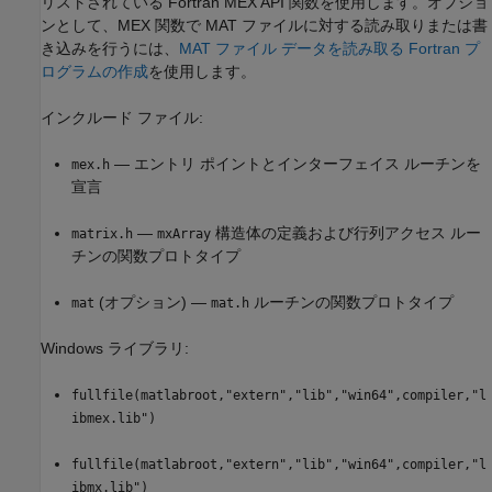
リストされている Fortran MEX API 関数を使用します。オプショ
ンとして、MEX 関数で MAT ファイルに対する読み取りまたは書
き込みを行うには、
MAT ファイル データを読み取る Fortran プ
ログラムの作成
を使用します。
インクルード ファイル:
— エントリ ポイントとインターフェイス ルーチンを
mex.h
宣言
—
構造体の定義および行列アクセス ルー
matrix.h
mxArray
チンの関数プロトタイプ
(オプション) —
ルーチンの関数プロトタイプ
mat
mat.h
Windows ライブラリ:
fullfile(matlabroot,"extern","lib","win64",compiler,"l
ibmex.lib")
fullfile(matlabroot,"extern","lib","win64",compiler,"l
ibmx.lib")