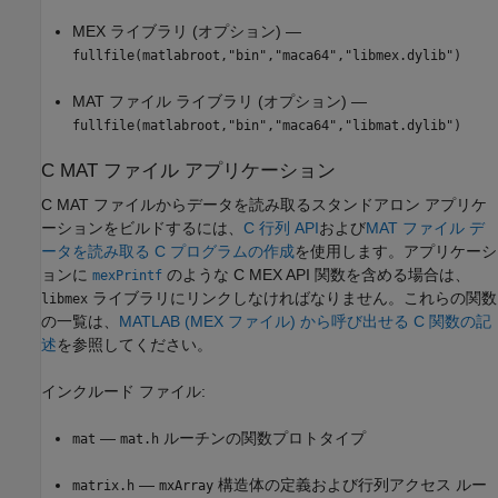
MEX ライブラリ (オプション) —
fullfile(matlabroot,"bin","maca64","libmex.dylib")
MAT ファイル ライブラリ (オプション) —
fullfile(matlabroot,"bin","maca64","libmat.dylib")
C MAT ファイル アプリケーション
C MAT ファイルからデータを読み取るスタンドアロン アプリケ
ーションをビルドするには、
C 行列 API
および
MAT ファイル デ
ータを読み取る C プログラムの作成
を使用します。アプリケーシ
ョンに
のような C MEX API 関数を含める場合は、
mexPrintf
ライブラリにリンクしなければなりません。これらの関数
libmex
の一覧は、
MATLAB (MEX ファイル) から呼び出せる C 関数の記
述
を参照してください。
インクルード ファイル:
—
ルーチンの関数プロトタイプ
mat
mat.h
—
構造体の定義および行列アクセス ルー
matrix.h
mxArray