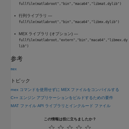
fullfile(matlabroot","bin","maca64","libmat.dylib")
行列ライブラリ —
fullfile(matlabroot","bin","maca64","libmx.dylib")
MEX ライブラリ (オプション) —
fullfile(matlabroot,"extern","bin","maca64","libmex.dy
lib")
参考
mex
トピック
mex コマンドを使用せずに MEX ファイルをコンパイルする
C++ エンジン アプリケーションをビルドするための要件
MAT ファイル API ライブラリとインクルード ファイル
この情報は役に立ちましたか？