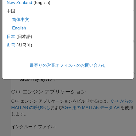
New Zealand
(English)
fullfile(matlabroot,"extern","lib","win64",compiler,"l
中国
ibMatlabDataArray.lib")
简体中文
®
English
Linux
ライブラリ:
日本
(日本語)
fullfile(matlabroot,"extern","bin","glnxa64","libMatla
한국
(한국어)
bDataArray.so")
macOS
ライブラリ:
最寄りの営業オフィスへのお問い合わせ
fullfile(matlabroot,"extern","bin","maca64","libMatlab
DataArray.dylib")
C++ エンジン アプリケーション
C++ エンジン アプリケーションをビルドするには、
C++ からの
MATLAB の呼び出し
および
C++ 用の MATLAB データ API
を使用
します。
インクルード ファイル: