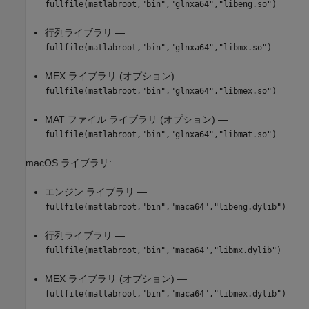
fullfile(matlabroot,"bin","glnxa64","libeng.so")
行列ライブラリ —
fullfile(matlabroot,"bin","glnxa64","libmx.so")
MEX ライブラリ (オプション) —
fullfile(matlabroot,"bin","glnxa64","libmex.so")
MAT ファイル ライブラリ (オプション) —
fullfile(matlabroot,"bin","glnxa64","libmat.so")
macOS
ライブラリ:
エンジン ライブラリ —
fullfile(matlabroot,"bin","maca64","libeng.dylib")
行列ライブラリ —
fullfile(matlabroot,"bin","maca64","libmx.dylib")
MEX ライブラリ (オプション) —
fullfile(matlabroot,"bin","maca64","libmex.dylib")