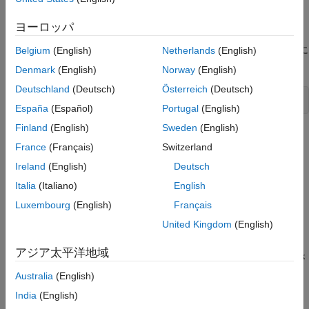
参考
を
または
に置き換える。
compiler
"microsoft"
"mingw64"
ヨーロッパ
インクルード ファイルへのパスは以下によって返される値に
Belgium
(English)
Netherlands
(English)
なる。
Denmark
(English)
Norway
(English)
Deutschland
(Deutsch)
Österreich
(Deutsch)
fullfile(matlabroot,
"extern"
,
"include"
)
España
(Español)
Portugal
(English)
Finland
(English)
Sweden
(English)
C++ MEX 関数
France
(Français)
Switzerland
C++ MEX 関数をビルドするには、
C++ MEX API
および
C++ 用の
Ireland
(English)
Deutsch
MATLAB データ API
を使用します。
Italia
(Italiano)
English
インクルード ファイル:
Luxembourg
(English)
Français
United Kingdom
(English)
— C++ MEX API の定義
mex.hpp
アジア太平洋地域
— C++ MEX 関数の演算子によって必要とさ
mexAdapter.hpp
れるユーティリティ
Australia
(English)
India
(English)
®
Windows
ライブラリ: