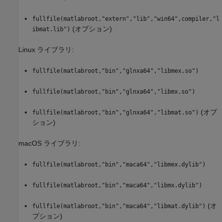
fullfile(matlabroot,"extern","lib","win64",compiler,"l
(オプション)
ibmat.lib")
Linux ライブラリ:
fullfile(matlabroot,"bin","glnxa64","libmex.so")
fullfile(matlabroot,"bin","glnxa64","libmx.so")
(オプ
fullfile(matlabroot,"bin","glnxa64","libmat.so")
ション)
macOS
ライブラリ:
fullfile(matlabroot,"bin","maca64","libmex.dylib")
fullfile(matlabroot,"bin","maca64","libmx.dylib")
(オ
fullfile(matlabroot,"bin","maca64","libmat.dylib")
プション)