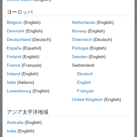
基本的な境界領域の作成
ヨーロッパ
アルファ形状の作成と操作
Belgium
(English)
Netherlands
(English)
Denmark
(English)
Norway
(English)
トピック
Deutschland
(Deutsch)
Österreich
(Deutsch)
España
(Español)
Portugal
(English)
凸包
Finland
(English)
Sweden
(English)
Convex Hulls vs. Nonconvex Polygons
Define convex and nonconvex regions for a set of points.
France
(Français)
Switzerland
凸包の計算手法
Ireland
(English)
Deutsch
点集合の凸包を計算するためのさまざまな手法を検討する。
Italia
(Italiano)
English
Convex Hull Computation with convhull
Luxembourg
(English)
Français
Compute the convex hull of sets of points in 2-D and 3-D by
United Kingdom
(English)
using the
function.
convhull
Convex Hull Computation with delaunayTriangulation
アジア太平洋地域
Compute the convex hull of a set of points in 2-D by using the
method of the
class.
Australia
(English)
convexHull
delaunayTriangulation
India
(English)
アルファ形状