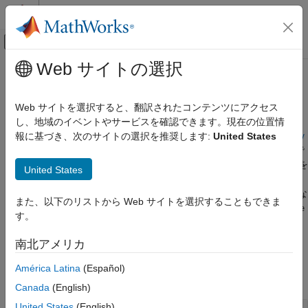
コンテンツへスキップ
MATLAB ヘルプ センター
オフキャンバス ナビゲーション メ
メインコンテンツ
Web サイトの選択
ドキュメンテーションのホーム
境界領域
MATLAB
Web サイトを選択すると、翻訳されたコンテンツにアクセス
数学
点の周辺の凸包、アルファ形状、境界の計算
し、地域のイベントやサービスを確認できます。現在の位置情
計算幾何学
境界領域は、定義された境界内の点の集合を囲みます。
報に基づき、次のサイトの選択を推奨します:
United States
boundary
関数を使用すると、境界が点周辺にどれだけ密着するかを指定で
カテゴリ
きます。一方、
関数と
関数は最小の凸境界を
convhull
convhulln
United States
三角形分割
返します。境界領域の定義をより細かく制御するために、
空間探索
オブジェクトにはアルファ半径に基づいた調整可能な
alphaShape
また、以下のリストから Web サイトを選択することもできま
境界領域
境界設定があります。オブジェクト関数を使用して、
alphaShape
す。
ボロノイ線図
オブジェクトの幾何学的量を計算できます。
ポリゴナル形状
南北アメリカ
関数
América Latina
(Español)
すべて展開する
Canada
(English)
United States
(English)