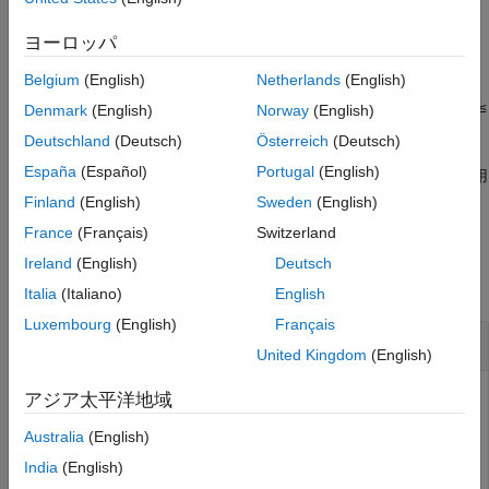
参考
例
ヨーロッパ
Belgium
(English)
Netherlands
(English)
は、アルファ形状の領域の
= boundaryFacets(
,
)
bf
shp
RegionID
境界を構成する小平面を返します。
は領域の ID で、
≤
RegionID
1
Denmark
(English)
Norway
(English)
≤
です。
RegionID
numRegions(shp)
Deutschland
(Deutsch)
Österreich
(Deutsch)
España
(Español)
Portugal
(English)
は、前述のいずれかの構文を使用
[
,
] = boundaryFacets(
___
)
bf
P
して頂点の座標の行列
も返します。
P
Finland
(English)
Sweden
(English)
France
(Français)
Switzerland
例
Ireland
(English)
Deutsch
すべて折りたたむ
Italia
(Italiano)
English
Luxembourg
(English)
Français
3 次元アルファ形状の境界の計算
United Kingdom
(English)
アジア太平洋地域
3 次元の点の集合を作成します。
Australia
(English)
India
(English)
[x1,y1,z1] = sphere(24);
