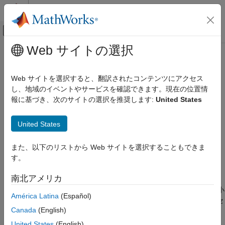
コンテンツへスキップ
MATLAB ヘルプ センター
オフキャンバス ナビゲーション メ
メインコンテンツ
Web サイトの選択
ドキュメンテーションのホーム
boundaryFacets
MATLAB
Web サイトを選択すると、翻訳されたコンテンツにアクセス
数学
アルファ形状の境界の小平面
し、地域のイベントやサービスを確認できます。現在の位置情
計算幾何学
報に基づき、次のサイトの選択を推奨します:
United States
境界領域
ページ内をすべて折りたたむ
構文
United States
boundaryFacets
bf = boundaryFacets(shp)
項目一覧
また、以下のリストから Web サイトを選択することもできま
bf = boundaryFacets(shp,RegionID)
構文
す。
[bf,P] = boundaryFacets(
___
)
説明
説明
南北アメリカ
例
は、アルファ形状の境界を構成する小
入力引数
= boundaryFacets(
)
bf
shp
América Latina
(Español)
平面を表す行列を返します。小平面は、2 次元の場合はエッジ セ
出力引数
Canada
(English)
グメント、3 次元の場合は三角形を表します。小平面の頂点は
バージョン履歴
行列のインデックスになります。
shp.Points
United States
(English)