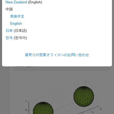
New Zealand
(English)
x1 = x1(:);

y1 = y1(:);

中国
z1 = z1(:);

简体中文
x2 = x1 + 5;

P = [x1 y1 z1; x2 y1 z1];

English
P = unique(P,
"rows"
);
日本
(日本語)
한국
(한국어)
アルファ半径を 1.5 にしてアルファ形状を作成し、プロット
します。
最寄りの営業オフィスへのお問い合わせ
shp = alphaShape(P,1.5);

plot(shp)

axis 
equal