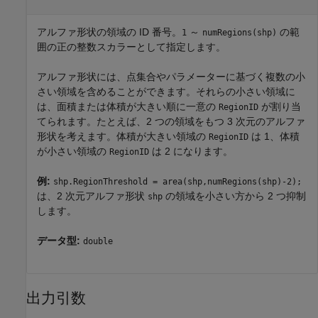
アルファ形状の領域の ID 番号。
～
の範
1
numRegions(shp)
囲の正の整数スカラーとして指定します。
アルファ形状には、点集合やパラメーターに基づく複数の小
さい領域を含めることができます。それらの小さい領域に
は、面積または体積が大きい順に一意の
が割り当
RegionID
てられます。たとえば、2 つの領域をもつ 3 次元のアルファ
形状を考えます。体積が大きい領域の
は 1、体積
RegionID
が小さい領域の
は 2 になります。
RegionID
例:
shp.RegionThreshold = area(shp,numRegions(shp)-2);
は、2 次元アルファ形状
の領域を小さい方から 2 つ抑制
shp
します。
データ型:
double
出力引数