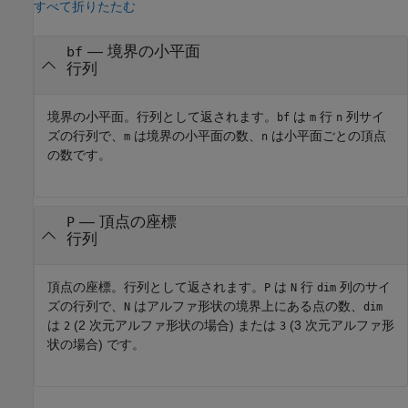
すべて折りたたむ
— 境界の小平面
bf
行列
境界の小平面。行列として返されます。
は
行
列サイ
bf
m
n
ズの行列で、
は境界の小平面の数、
は小平面ごとの頂点
m
n
の数です。
— 頂点の座標
P
行列
頂点の座標。行列として返されます。
は
行
列のサイ
P
N
dim
ズの行列で、
はアルファ形状の境界上にある点の数、
N
dim
は
(2 次元アルファ形状の場合) または
(3 次元アルファ形
2
3
状の場合) です。