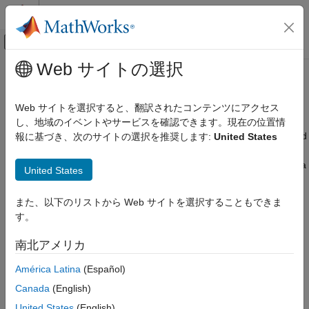
コンテンツへスキップ
MATLAB ヘルプ センター
オフキャンバス ナビゲーション メ
メインコンテンツ
Web サイトの選択
ドキュメンテーションのホーム
Customize
-Based Maps
axesm
数学および最適化
Web サイトを選択すると、翻訳されたコンテンツにアクセス
レーダー
Grid labels, annotations, color bars, basemap images
し、地域のイベントやサービスを確認できます。現在の位置情
Convey information about your data by customizing
-based
報に基づき、次のサイトの選択を推奨します:
United States
axesm
Mapping Toolbox
maps. Control the appearance of the map grid, display text, and
Map Display
add labeled color bars. Provide geographic context for your data
United States
axesm-Based Maps
by reading and displaying basemap images.
Customize axesm-Based Maps
また、以下のリストから Web サイトを選択することもできま
Alternatives to 2-D
-based maps are geographic axes and
axesm
す。
map axes, which can be used for many tasks, including
exploration, publication, and app building. For a comparison of
南北アメリカ
the 2-D map displays that you can create using Mapping
Toolbox™ software, see
Choose a 2-D Map Display
.
América Latina
(Español)
Canada
(English)
Functions
United States
(English)