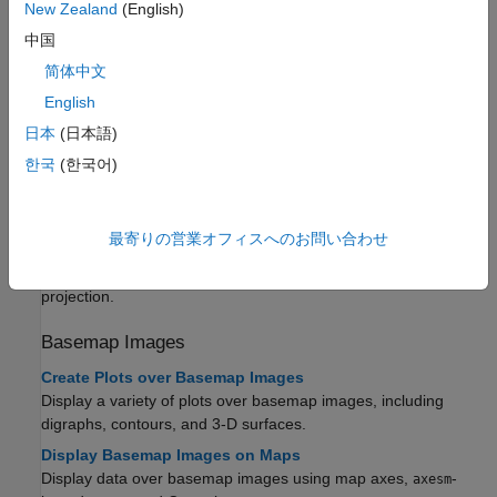
New Zealand
(English)
the frame is characteristic of the projection.
中国
Map and Frame Limits
The map latitude and longitude limits define the extents of the
简体中文
geodata to display. The frame limits control how the frame fits
English
around the displayed data.
日本
(日本語)
Map Limit Properties
한국
(한국어)
Map limits have properties that enable you to specify your map
projection origin and frame limits.
Map Grid
最寄りの営業オフィスへのお問い合わせ
The map grid is the display of meridians and parallels. The
spacing and curvature of the grid lines are characteristic of the
projection.
Basemap Images
Create Plots over Basemap Images
Display a variety of plots over basemap images, including
digraphs, contours, and 3-D surfaces.
Display Basemap Images on Maps
Display data over basemap images using map axes,
-
axesm