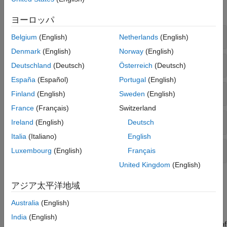
expand all
ヨーロッパ
Frame, Grid, and Labels
Belgium
(English)
Netherlands
(English)
Denmark
(English)
Norway
(English)
Annotations
Deutschland
(Deutsch)
Österreich
(Deutsch)
España
(Español)
Portugal
(English)
Color Bars and Colormaps
Finland
(English)
Sweden
(English)
France
(Français)
Switzerland
Basemap Images
Ireland
(English)
Deutsch
Italia
(Italiano)
English
Printing
Luxembourg
(English)
Français
United Kingdom
(English)
Topics
アジア太平洋地域
Frame and Grid
Australia
(English)
Map Frame
India
(English)
The map frame is the outline of the limits of a map. The shape of