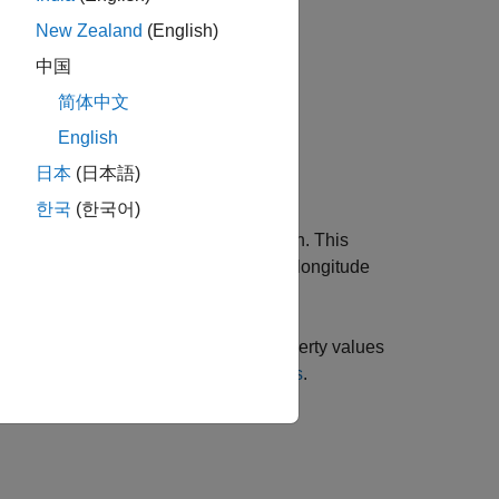
sed map.
New Zealand
(English)
中国
简体中文
English
日本
(日本語)
 defined parallel label properties.
한국
(한국어)
-based map to the value meridian. This
axesm
. The options for
are a scalar longitude
meridian
-based map property names and property values
m
ties, see
axesm-Based Map Properties
.