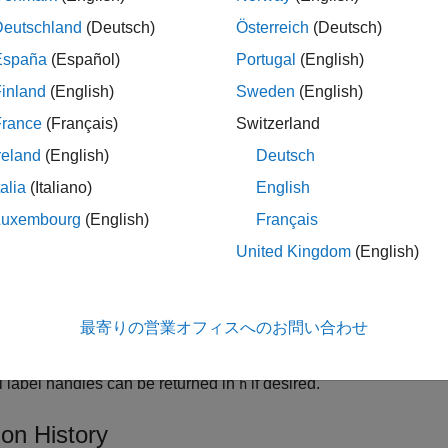
toggles the visibility of parallel labeling on the current
-ba
axesm
Deutschland
(Deutsch)
Österreich
(Deutsch)
España
(Español)
Portugal
(English)
sets the visibility of parallel labels to
.
('on')
'on'
inland
(English)
Sweden
(English)
sets the visibility of parallel labels to
.
('off')
'off'
France
(Français)
Switzerland
reland
(English)
Deutsch
resets the displayed parallel labels using the currently
('reset')
talia
(Italiano)
English
sets the value of the
property of the
(meridian)
PLabelMeridian
Luxembourg
(English)
Français
nes the meridian upon which the labels are placed (see
)
axesm
United Kingdom
(English)
,
, or
.
t'
'west'
'prime'
allows paired
(MapAxesPropertyName,PropertyValue,...)
axes
最寄りの営業オフィスへのお問い合わせ
assed in. For a complete description of
-based map proper
axesm
l label handles can be returned in
if desired.
h
ion History