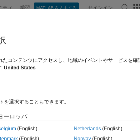
ニティ
学習
サインイン
MATLAB を入手する
ンテーション
例
関数
Videos
Answers
el
択
 parallel labels on
-based map
axesm
されたコンテンツにアクセスし、地域のイベントやサービスを
:
United States
ax
('on')
イトを選択することもできます。
('off')
(meridian)
ヨーロッパ
(MapAxesPropertyName,PropertyValue,...)
Belgium
(English)
Netherlands
(English)
ription
Denmark
(English)
Norway
(English)