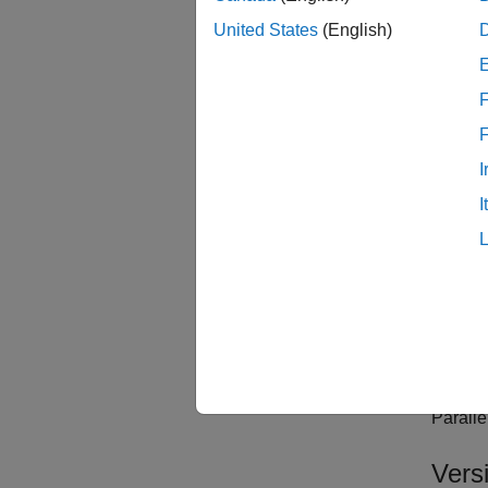
plabel
United States
(English)
plabel
F
plabel
I
plabel
I
plabel
determi
or
'eas
plabel
to be p
Paralle
Vers