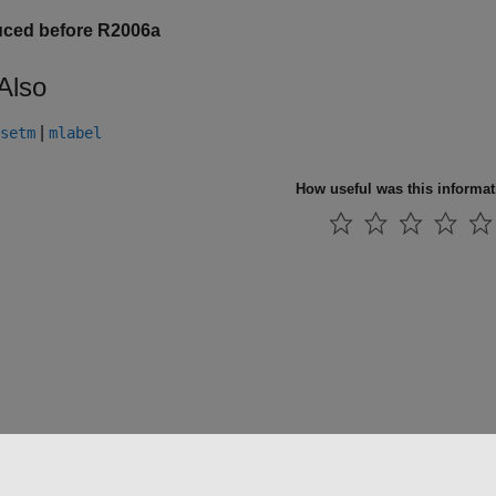
uced before R2006a
Also
|
setm
mlabel
How useful was this informa