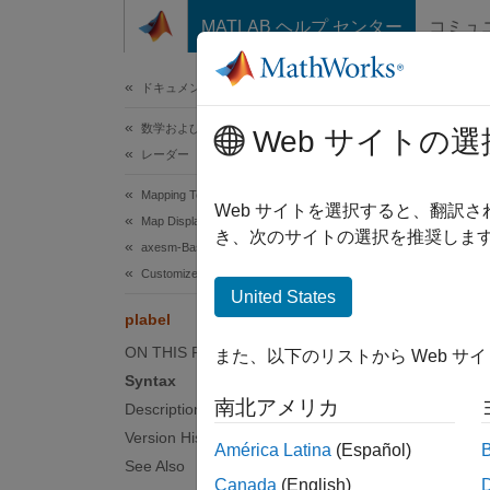
コンテンツへスキップ
MATLAB ヘルプ センター
コミュ
ドキュメ
ドキュメンテーションのホーム
数学および最適化
plab
Web サイトの選
レーダー
Mapping Toolbox
Control
Web サイトを選択すると、翻訳
Map Display
き、次のサイトの選択を推奨します
axesm-Based Maps
Synt
Customize axesm-Based Maps
United States
plabel
plabel
plabel
ON THIS PAGE
また、以下のリストから Web サ
plabel
Syntax
plabel
南北アメリカ
Description
plabel
Version History
América Latina
(Español)
Desc
See Also
Canada
(English)