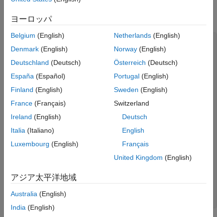
Is the text small enough to avoid overlapping in a map of
Version History
Europe?
ヨーロッパ
See Also
Belgium
(English)
Netherlands
(English)
figure

Denmark
(English)
Norway
(English)
worldmap europe

land=shaperead('landareas.shp','UseGeoCoords',true);

Deutschland
(Deutsch)
Österreich
(Deutsch)
geoshow([land.Lat],[land.Lon])

m=gcm;

España
(Español)
Portugal
(English)
latlim = m.maplatlimit;

Finland
(English)
Sweden
(English)
lonlim = m.maplonlimit;

BoundingBox = [lonlim(1) latlim(1);lonlim(2) latlim(2)];

France
(Français)
Switzerland
cities=shaperead('worldcities.shp', ...

   'BoundingBox',BoundingBox,'UseGeoCoords',true);

Ireland
(English)
Deutsch
for index=1:numel(cities)

Italia
(Italiano)
English
   h=textm(cities(index).Lat, cities(index).Lon, ...

           cities(index).Name);

Luxembourg
(English)
Français
   trimcart(h)

United Kingdom
(English)
   rotatetext(h)

end

orient landscape

アジア太平洋地域
tightmap

axis off

Australia
(English)
previewmap
India
(English)