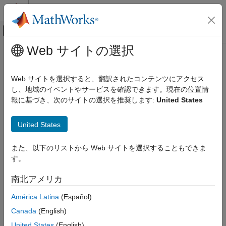
コンテンツへスキップ
MATLAB ヘルプ センター
オフキャンバス ナビゲーション メ
メインコンテンツ
Web サイトの選択
ドキュメンテーションのホーム
previewmap
数学および最適化
Web サイトを選択すると、翻訳されたコンテンツにアクセス
レーダー
View figure at printed size
し、地域のイベントやサービスを確認できます。現在の位置情
報に基づき、次のサイトの選択を推奨します:
United States
Mapping Toolbox
Description
Map Display
United States
axesm-Based Maps
The appearance of a map onscreen can differ from the final
Customize axesm-Based Maps
printed output. This results from the difference in the size and
また、以下のリストから Web サイトを選択することもできま
shape of the figure window and the area the figure occupies on
す。
previewmap
the printed page. A map that appears readable on screen might
be cluttered when the printed output is smaller. Likewise, the
ON THIS PAGE
南北アメリカ
relative position of multiple axes can appear different when
Description
printed. This function resizes the figure to the printed size.
América Latina
(Español)
Examples
Limitations
Canada
(English)
Examples
Tips
United States
(English)