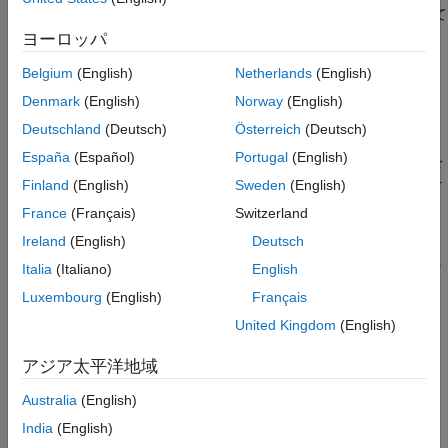
ます。ヒストグラムの中のビンの数は、イメージ タイプによって
拡張機能
決まります。
ヨーロッパ
バージョン履歴
参考
Belgium
(English)
Netherlands
(English)
は、ヒストグラムを計算
[
,
] = imhist(
,
)
counts
binLocations
I
n
するために使用されるビンの個数
を指定します。
n
Denmark
(English)
Norway
(English)
Deutschland
(Deutsch)
Österreich
(Deutsch)
はカラーマップ
[
,
] = imhist(
,
)
cmap
counts
binLocations
X
cmap
España
(Español)
Portugal
(English)
を使用してインデックス付きイメージ
についてヒストグラムを
X
計算します。ヒストグラムは、カラーマップの中の各エントリを
Finland
(English)
Sweden
(English)
1 つのビンとします。
France
(Français)
Switzerland
Ireland
(English)
Deutsch
はヒストグラムのプロットを表示します。入力イメ
imhist(
___
)
ージがインデックス付きイメージの場合、ヒストグラムは、カラ
Italia
(Italiano)
English
ーマップ
のカラー バー上でのピクセル値の分布を示しま
cmap
Luxembourg
(English)
Français
す。
United Kingdom
(English)
例
アジア太平洋地域
例
Australia
(English)
India
(English)
すべて折りたたむ