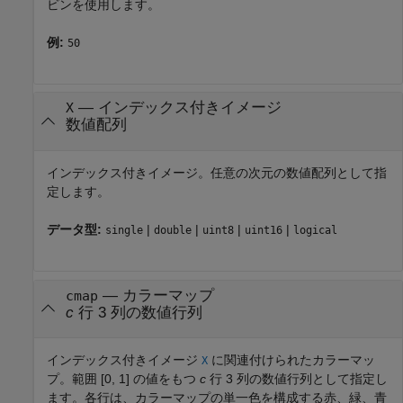
ビンを使用します。
例:
50
—
インデックス付きイメージ
X
数値配列
インデックス付きイメージ。任意の次元の数値配列として指
定します。
データ型:
|
|
|
|
single
double
uint8
uint16
logical
—
カラーマップ
cmap
c
行 3 列の数値行列
インデックス付きイメージ
に関連付けられたカラーマッ
X
プ。範囲 [0, 1] の値をもつ
c
行 3 列の数値行列として指定し
ます。各行は、カラーマップの単一色を構成する赤、緑、青