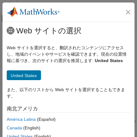
コンテンツへスキップ
MATLAB ヘルプ センター
オフキャンバス ナビゲーション メ
メインコンテンツ
Web サイトの選択
ドキュメンテーションのホーム
imhist
イメージ処理とコンピューター ビジョン
Web サイトを選択すると、翻訳されたコンテンツにアクセス
イメージ データのヒストグラム
し、地域のイベントやサービスを確認できます。現在の位置情
Image Processing Toolbox
報に基づき、次のサイトの選択を推奨します:
United States
イメージのセグメンテーションと解析
ページ内をすべて折りたたむ
領域とイメージのプロパティ
構文
United States
imhist
[counts,binLocations] = imhist(I)
また、以下のリストから Web サイトを選択することもできま
項目一覧
[counts,binLocations] = imhist(I,n)
す。
構文
[counts,binLocations] = imhist(X,cmap)
imhist(
___
)
説明
南北アメリカ
説明
例
América Latina
(Español)
入力引数
はグレースケール イメージ
[
,
] = imhist(
)
counts
binLocations
I
出力引数
Canada
(English)
についてヒストグラムを計算します。関数
は、
I
imhist
counts
ヒント
にヒストグラム カウントを、
にビンの位置を返し
binLocations
United States
(English)