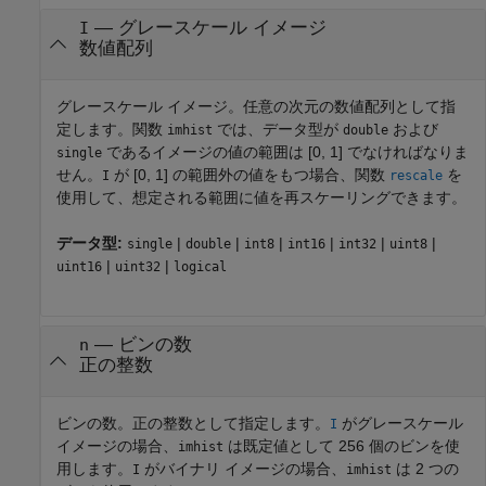
—
グレースケール イメージ
I
数値配列
グレースケール イメージ。任意の次元の数値配列として指
定します。
関数
では、データ型が
および
imhist
double
であるイメージの値の範囲は [0, 1] でなければなりま
single
せん。
が [0, 1] の範囲外の値をもつ場合、関数
を
I
rescale
使用して、想定される範囲に値を再スケーリングできます。
データ型:
|
|
|
|
|
|
single
double
int8
int16
int32
uint8
|
|
uint16
uint32
logical
—
ビンの数
n
正の整数
ビンの数。正の整数として指定します。
がグレースケール
I
イメージの場合、
は既定値として 256 個のビンを使
imhist
用します。
がバイナリ イメージの場合、
は 2 つの
I
imhist