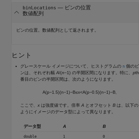
— ビンの位置
binLocations
数値配列
ビンの位置。数値配列として返されます。
ヒント
グレースケール イメージについて、ヒストグラムの
個のビ
n
ンは、それぞれ幅
A
/(
n
−1)
の半開区間になります。特に、
p
th
番目のビンの半開区間は、次のようになります。
A
(
p
−
1.5
)
(
n
−
1
)
−
B
≤
x
<
A
(
p
−
0.5
)
(
n
−
1
)
−
B
,
ここで、
x
は強度値です。倍率
A
とオフセット
B
は、以下の
ようにイメージのデータ型によって異なります。
データ型
A
B
double
1
0