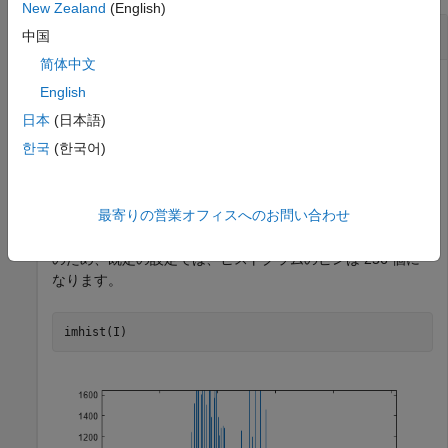
New Zealand
(English)
ヒストグラムの計算
中国
简体中文
English
グレースケール イメージをワークスペースに読み取りま
日本
(日本語)
す。
한국
(한국어)
I = imread(
'pout.tif'
);
最寄りの営業オフィスへのお問い合わせ
イメージのヒストグラムを表示します。
はグレースケール
I
のため、既定の設定では、ヒストグラムのビンは 256 個に
なります。
imhist(I)