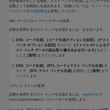
型が使用されている場合、テスト ベンチの生成によってデータが
定数として自動的に生成されます。詳細については、
テスト ベン
チのデータ型の制限事項
を参照してください。
HDL ワークフロー アドバイザーの使用
定数を使用するテスト ベンチを生成するには、次を行います。
[HDL コード生成]
、
[コード生成オプションを設定]
、
[テスト
ベンチ オプションを設定]
タスクで、
[ファイル I/O によるテ
スト ベンチ データの読み取り/書き込みを行います]
をオフ
にして
[適用]
をクリックします。
[HDL コード生成]
、
[RTL コードとテスト ベンチを生成]
タ
スクで、
[RTL テスト ベンチを生成]
を選択して
[適用]
をク
リックします。
コマンド ラインの使用
定数を使用するテスト ベンチを生成するには、
で
makehdltb
パラメーターを使用します。
UseFileIOInTestBench
たとえば、DUT サブシステム
の定数
sfir_fixed/symmetric_fir