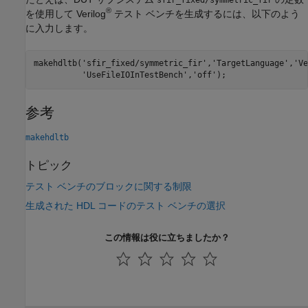
®
を使用して Verilog
テスト ベンチを生成するには、以下のよう
に入力します。
makehdltb(
'sfir_fixed/symmetric_fir'
,
'TargetLanguage'
,
'Ve
'UseFileIOInTestBench'
,
'off'
);
参考
makehdltb
トピック
テスト ベンチのブロックに関する制限
生成された HDL コードのテスト ベンチの選択
この情報は役に立ちましたか？