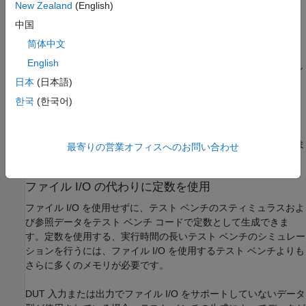
New Zealand
(English)
定数 DUT 入力データがテスト ベンチに定数として書き込ま
中国
れている。
简体中文
English
ベクトル入力またはベクトル出力のデータは 1 つのファイルとし
て保存されます。
日本
(日本語)
한국
(한국어)
テスト ベンチのデータ型の制限事項
DUT 入力および出力に double、single または列挙データ型が含
まれている場合、シミュレーション データはファイルに書き込ま
最寄りの営業オフィスへのお問い合わせ
れず、定数としてテスト ベンチ コードに生成されます。
ファイル I/O の代わりに定数を使用
ファイル I/O を使用せずに、テスト ベンチのスティミュラスおよ
び参照データをテスト ベンチ コードで定数として生成できま
す。定数を使用する、実行時間の長いテスト ベンチのシミュレー
ションを行うには、ファイル I/O を使用するテスト ベンチよりも
さらに多くのメモリが必要です。
DUT 入力または出力でファイル I/O をサポートしていないデータ