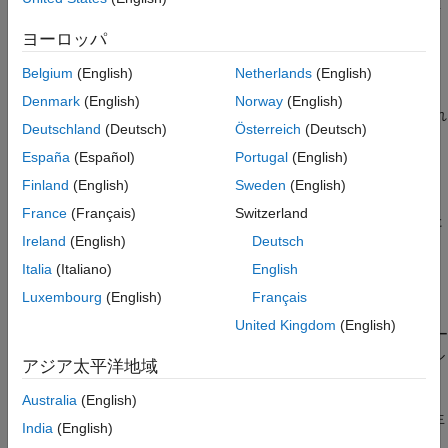
から得られた DUT のスティミュラスと参照データをデータ ファ
参考
イル (
) に書き込みます。
.dat
ヨーロッパ
HDL シミュレーション中に、HDL テスト ベンチは保存されたス
Belgium
(English)
Netherlands
(English)
ティミュラスを
ファイルから読み取ります。テスト ベンチ
.dat
Denmark
(English)
Norway
(English)
は、実際の DUT 出力を想定された出力 (.dat ファイルに保存され
Deutschland
(Deutsch)
Österreich
(Deutsch)
ています) と比較します。コードを生成した後、メッセージ ウィ
ンドウにテスト ベンチ データ ファイルへのリンクが表示されま
España
(Español)
Portugal
(English)
す。
Finland
(English)
Sweden
(English)
France
(Français)
Switzerland
参照データは、ファイルからデータを読み込む際に遅延があるた
め、既定のテスト ベンチ生成と比較して波形ビューアーで 1 ク
Ireland
(English)
Deutsch
ロック サイクル分遅延します。
Italia
(Italiano)
English
Luxembourg
(English)
Français
テスト ベンチ データ ファイル
United Kingdom
(English)
DUT の各入力と出力のスティミュラスおよび参照データは、コー
ド ジェネレーターにより、個別のテスト ベンチ データ ファイル
アジア太平洋地域
(
) に保存されます。ただし、次の例外があります。
.dat
Australia
(English)
複素数データの実数部と虚数部に対して 2 つのファイルが生
India
(English)
成されている。