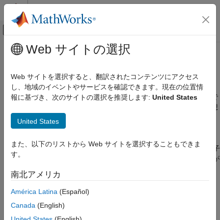
コンテンツへスキップ
MATLAB ヘルプ センター
オフキャンバス ナビゲーション メ
メインコンテンツ
Web サイトの選択
ドキュメンテーションのホーム
テスト ベンチ生成
コード生成
Web サイトを選択すると、翻訳されたコンテンツにアクセス
FPGA、ASIC、および SoC 開発
®
Simulink
モデルで指定するサブシステムまたはモデル参照向け
し、地域のイベントやサービスを確認できます。現在の位置情
の HDL テスト ベンチを生成できます。コード ジェネレーターで
報に基づき、次のサイトの選択を推奨します:
United States
HDL Coder
は、Simulink シミュレーションを実行して入力ベクトルおよび想
Simulink からの HDL コード生成
定される DUT の出力データを取得することで HDL テスト ベン
United States
検証
チが生成されます。
HDL テスト ベンチ
また、以下のリストから Web サイトを選択することもできま
有効な入力をもつテストベンチを生成するには、DUT の入力端子
す。
テスト ベンチ生成
に適切なスティミュラスまたはソース ブロックを接続する必要が
あります。そうしないと、テスト入力がゼロで埋められたテスト
項目一覧
南北アメリカ
ベンチが生成され、DUT の機能が包括的にテストされません。
テスト ベンチ生成の仕組み
América Latina
(Español)
テスト ベンチ データ ファイル
テスト ベンチ生成の仕組み
テスト ベンチのデータ型の制限事項
Canada
(English)
®
HDL Coder™ は、MATLAB
または Simulink シミュレーション
ファイル I/O の代わりに定数を使用
United States
(English)