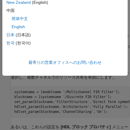
New Zealand
(English)
中国
简体中文
English
モデルには、2 チャネルの FIR フィルターが含まれています。入
日本
(日本語)
力データ ベクトルには、異なる周波数をもつ正弦波信号の 2 つ
한국
(한국어)
のストリームが含まれています。入力データ ストリームはローパ
ス フィルターで処理されます。このフィルターの係数は [モデル
プロパティ] のコールバック関数
で指定されています。
InitFcn
最寄りの営業オフィスへのお問い合わせ
完全なパラレル アーキテクチャを Discrete FIR Filter ブロックに
選択し、複数チャネルでのリソース共有を有効にします。
systemname = [modelname 
'/Multichannel FIR Filter'
];

blockname = [systemname 
'/Discrete FIR Filter'
];

set_param(blockname,
'FilterStructure'
,
'Direct form symmet
hdlset_param(blockname,
'Architecture'
,
'Fully Parallel'
);

hdlset_param(blockname,
'ChannelSharing'
,
'On'
あるいは、これらの設定を
[HDL ブロック プロパティ]
メニュー