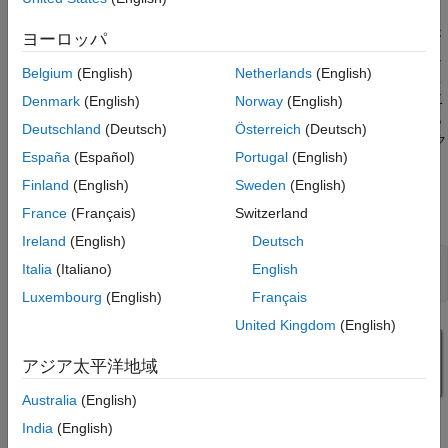
HDL コードとテスト ベンチの生成
リソースの利用状況の比較
多くの DSP アプリケーションでは、複数のデータ ストリームが
ヨーロッパ
同じフィルターによってフィルター処理されます。簡単なソリュ
Belgium
(English)
Netherlands
(English)
ーションは、各チャネルに対して別々のフィルターを実装するこ
とです。複数のチャネルで 1 つのフィルターの実装を共有するこ
Denmark
(English)
Norway
(English)
とで、より面積効率の高い構造を作成できます。結果として得ら
Deutschland
(Deutsch)
Österreich
(Deutsch)
れるハードウェアでは、単一チャネル フィルターに使用されるク
España
(Español)
Portugal
(English)
ロック レートと比較して、より高速なクロック レートが必要に
なります。
Finland
(English)
Sweden
(English)
France
(Français)
Switzerland
マルチチャネル FIR フィルターのモデル化
Ireland
(English)
Deutsch
modelname = 
'dspmultichannelhdl'
;

Italia
(Italiano)
English
Luxembourg
(English)
Français
United Kingdom
(English)
アジア太平洋地域
Australia
(English)
India
(English)