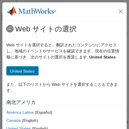
コンテンツへスキップ
MATLAB ヘルプ センター
オフキャンバス ナビゲーション メ
メインコンテンツ
Web サイトの選択
ドキュメンテーションのホーム
このページの内容は最新ではありません。最新版の英語を参照す
るには、ここをクリックします。
コード生成
Web サイトを選択すると、翻訳されたコンテンツにアクセス
FPGA、ASIC、および SoC 開発
し、地域のイベントやサービスを確認できます。現在の位置情
FPGA 用マルチチャネル FIR フィ
報に基づき、次のサイトの選択を推奨します:
United States
HDL Coder
ルター
Simulink からの HDL コード生成
United States
モデルとアーキテクチャの設計
モデル設計
この例では次を使用します。
また、以下のリストから Web サイトを選択することもできま
信号処理アルゴリズムでの HDL アプリケーシ
DSP System Toolbox
DSP System Toolbox
す。
ョン
HDL Coder
HDL Coder
南北アメリカ
FPGA 用マルチチャネル FIR フィルター
Simulink
Simulink
項目一覧
América Latina
(Español)
マルチチャネル FIR フィルターのモデル化
Canada
(English)
この例では、ハードウェア用の複数の入力データ ストリームをも
シミュレーション結果
つ離散 FIR フィルターを実装する方法を示します。
United States
(English)