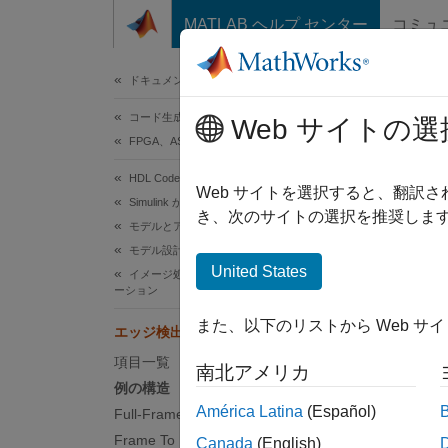
コンテンツへスキップ
MATLAB ヘルプ センター
コミュ
ドキュメ
ドキュメンテーションのホーム
コード生成
Web サイトの選
このペ
FPGA、ASIC、および SoC 開発
エ
HDL Coder
Web サイトを選択すると、翻訳
Simulink からの HDL コード生成
き、次のサイトの選択を推奨します
モデルとアーキテクチャの設計
モデル設計
この
United States
イメージ処理アルゴリズムでの HDL アプリケ
Fixe
ーション
Simu
また、以下のリストから Web サ
エッジ検出とイメージ オーバーレイ
Comp
項目一覧
南北アメリカ
Visi
例の構造
América Latina
(Español)
Full-Frame Behavioral Model
Frame To Pixels: ピクセル ストリーム
Canada
(English)
この例