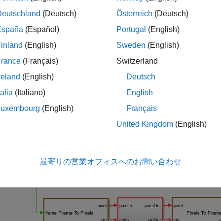
の Sobel Edge Detector ブロック、ビデオ ストリーム
Deutschland
(Deutsch)
Österreich
(Deutsch)
ion Toolbox™ のフルフレームのブロックで計算された同じ
España
(Español)
Portugal
(English)
inland
(English)
Sweden
(English)
デル例では、ハードウェアと互換性のあるアルゴリズムを提供します
ス設計を使用してボードに実装できます。
Developing Vision A
France
(Français)
Switzerland
t)
を参照してください。
reland
(English)
Deutsch
構造
talia
(Italiano)
English
Luxembourg
(English)
Français
tectionAndOverlayHDL.slx
のシステムを次に示します。
United Kingdom
(English)
最寄りの営業オフィスへのお問い合わせ