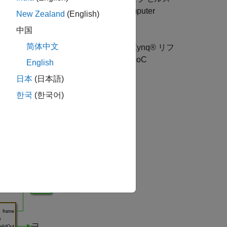
の整列、オーバーレイの動作について、Computer
New Zealand
(English)
アルゴリズムの結果と比較して検証します。
中国
简体中文
。このアルゴリズムは AMD® Zynq® リフ
lgorithms for Zynq-Based Hardware
(SoC
English
日本
(日本語)
한국
(한국어)