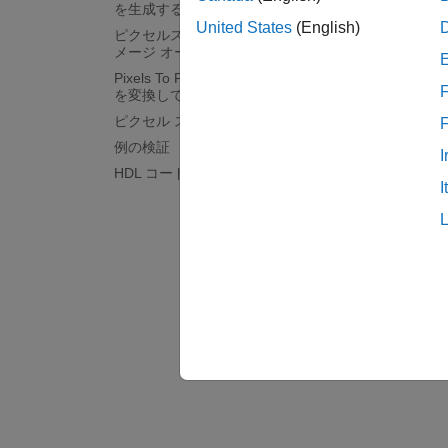
を生成する
トリーム
United States
(English)
ピクセルストリームのエッジ検出とイ
Vis
メージ オーバーレイ
Pixels To Frame: ピクセル ストリーム
F
このモ
を変換してフル フレームに戻す
ァレン
ピクセル ストリーム処理の設計の検証
Blockse
例の検証
I
HDL コードの生成と動作の検証
例の
I
EdgeDe