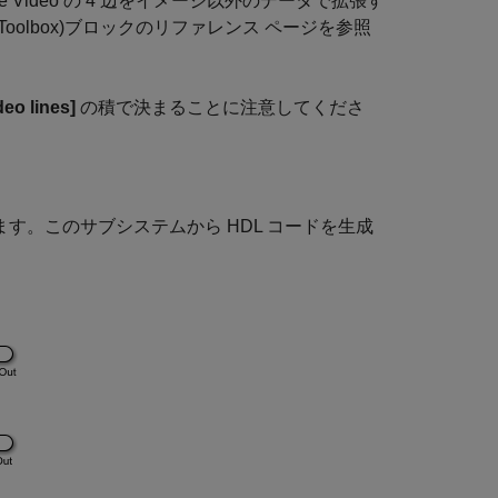
ve Video の 4 辺をイメージ以外のデータで拡張す
Toolbox)
ブロックのリファレンス ページを参照
deo lines]
の積で決まることに注意してくださ
す。このサブシステムから HDL コードを生成