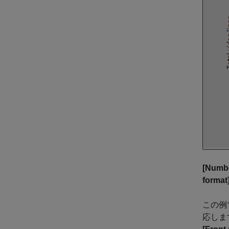
[Numbe
format
この例で
応しま