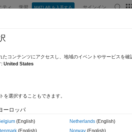
ニティ
学習
サインイン
MATLAB を入手する
ンテーション
例
関数
ブロック
アプリ
ビデオ
択
ージの内容は最新ではありません。最新版の英語を参照するに
ッジ検出とイメージ オーバーレイ
されたコンテンツにアクセスし、地域のイベントやサービスを
:
United States
例では次を使用します。
d-Point Designer
Fixed-Point Designer
link
Simulink
イトを選択することもできます。
uter Vision Toolbox
Computer Vision Toolbox
ヨーロッパ
on HDL Toolbox
Vision HDL Toolbox
Belgium
(English)
Netherlands
(English)
Denmark
(English)
Norway
(English)
では、ビデオ ストリームにおけるオブジェクトのエッジを検