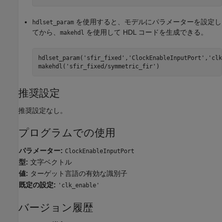
を使用すると、モデルにパラメーターを設定し
hdlset_param
てから、
を使用して HDL コードを生成できる。
makehdl
hdlset_param(
'sfir_fixed'
,
'ClockEnableInputPort'
,
'clk
makehdl(
'sfir_fixed/symmetric_fir'
)
推奨設定
推奨設定なし。
プログラムでの使用
パラメーター:
ClockEnableInputPort
型:
文字ベクトル
値:
ターゲット言語の有効な識別子
既定の設定:
'clk_enable'
バージョン履歴