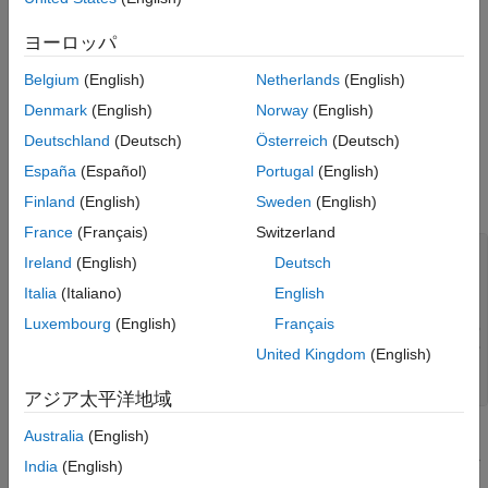
(既定値) | 文字ベクトル
clk_enable
プログラムでの使用
既定の設定:
clk_enable
ヨーロッパ
バージョン履歴
参考
Belgium
(English)
Netherlands
(English)
生成された HDL コードにクロック イネーブル入力端子名を文字
ベクトルとして入力します。
Denmark
(English)
Norway
(English)
Deutschland
(Deutsch)
Österreich
(Deutsch)
たとえば、生成するサブシステム
に
'filter_clock_enable'
España
(Español)
Portugal
(English)
を指定する場合、生成されたエンティティ宣言は
filter_subsys
次のようになります。
Finland
(English)
Sweden
(English)
France
(Français)
Switzerland
ENTITY filter_subsys IS

Ireland
(English)
Deutsch
   PORT( clk                 :  IN  std_logic;

         filter_clock_enable :  IN  std_logic;

Italia
(Italiano)
English
         reset               :  IN  std_logic;

Luxembourg
(English)
Français
         filter_subsys_in    :  IN  std_logic_vector (15 
         filter_subsys_out   :  OUT std_logic_vector (15 
United Kingdom
(English)
         );

アジア太平洋地域
Australia
(English)
クロック イネーブル入力信号はアクティブ High (1) としてアサ
ートされます。したがって、生成されたエンティティのレジスタ
India
(English)
が更新されるためには、入力値は High でなければなりません。