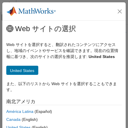
コンテンツへスキップ
MATLAB ヘルプ センター
オフキャンバス ナビゲーション メ
メインコンテンツ
Web サイトの選択
ドキュメンテーションのホーム
このページの内容は最新ではありません。最新版の英語を参照す
るには、ここをクリックします。
コード生成
Web サイトを選択すると、翻訳されたコンテンツにアクセス
FPGA、ASIC、および SoC 開発
し、地域のイベントやサービスを確認できます。現在の位置情
クロック イネーブルの入力端子
報に基づき、次のサイトの選択を推奨します:
United States
HDL Coder
Simulink からの HDL コード生成
クロック イネーブルの入力端子の名前
United States
コード生成
ガイド付きコード生成
モデル コンフィギュレーション ペイン:
グローバル設定
また、以下のリストから Web サイトを選択することもできま
す。
クロック イネーブルの入力端子
説明
項目一覧
南北アメリカ
生成される HDL コードにおけるクロック イネーブルの入力端子
説明
の名前を指定します。
América Latina
(Español)
設定
ヒント
Canada
(English)
設定
推奨設定
United States
(English)