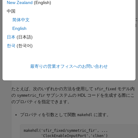
New Zealand
(English)
中国
®
®
VHDL
、Verilog
、または
SystemVerilog
の予約語を指定する
と、コード ジェネレーターによって有効な VHDL、Verilog、また
简体中文
は
SystemVerilog
の識別子を形成する予約語接尾辞文字列が付加
English
されます。たとえば、予約語の
を指定すると、その結果
signal
日本
(日本語)
として名前の文字列は
となります。
signal_rsvd
한국
(한국어)
ヒント
このプロパティを設定するには、関数
または
hdlset_param
最寄りの営業オフィスへのお問い合わせ
を使用します。プロパティの値を表示するには、関数
makehdl
を使用します。
hdlget_param
たとえば、次のいずれかの方法を使用して
モデル内
sfir_fixed
の
サブシステムの HDL コードを生成する際にこ
symmetric_fir
のプロパティを指定できます。
プロパティを引数として関数
に渡す。
makehdl
makehdl(
'sfir_fixed/symmetric_fir'
, 
...
'ClockEnableInputPort'
,
'clken'
)