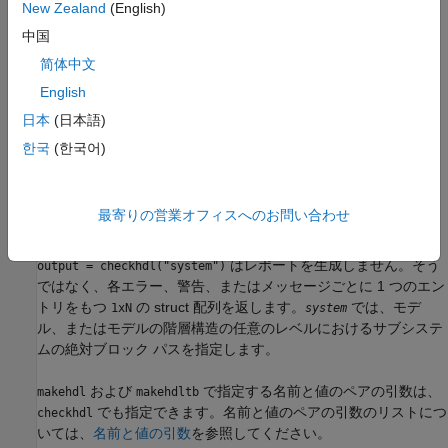
New Zealand
(English)
ード生成が完了することを意味するわけではありません。
で検証されないブロック パラメーターもあります。
checkhdl
中国
简体中文
は、現在のモデルを調べて HDL コード生成の
checkhdl(bdroot)
English
互換性を確認します。
日本
(日本語)
は、絶対階層パスを含む、指定した DUT モデ
checkhdl("dut")
한국
(한국어)
ル名、モデル参照名、またはサブシステム名を調べます。
は、現在選択されているサブシステムを調べま
checkhdl(gcb)
最寄りの営業オフィスへのお問い合わせ
す。
はレポートを生成しません。そう
output = checkhdl("system")
ではなく、各エラー、警告、またはメッセージごとに 1 つのエン
トリをもつ
の struct 配列を返します。
では、モデ
1xN
system
ル、またはモデルの階層構造の任意のレベルにおけるサブシステ
ムの絶対ブロック パスを指定します。
および
で指定する名前と値のペアの引数は、
makehdl
makehdltb
でも指定できます。名前と値のペアの引数のリストにつ
checkhdl
いては、
名前と値の引数
を参照してください。