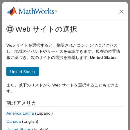
コンテンツへスキップ
MATLAB ヘルプ センター
オフキャンバス ナビゲーション メ
メインコンテンツ
Web サイトの選択
ドキュメンテーションのホーム
checkhdl
コード生成
Web サイトを選択すると、翻訳されたコンテンツにアクセス
FPGA、ASIC、および SoC 開発
HDL コード生成の互換性についてサブシステムまたはモデルをチ
し、地域のイベントやサービスを確認できます。現在の位置情
ェックする
報に基づき、次のサイトの選択を推奨します:
United States
HDL Coder
Simulink からの HDL コード生成
ページ内をすべて折りたたむ
United States
モデルとアーキテクチャの設計
構文
モデルの互換性のチェック
また、以下のリストから Web サイトを選択することもできま
checkhdl
す。
checkhdl
checkhdl(bdroot)
checkhdl("dut")
項目一覧
南北アメリカ
checkhdl(gcb)
構文
output = checkhdl("system")
América Latina
(Español)
説明
説明
例
Canada
(English)
バージョン履歴
は HDL コード生成チェック レポートを生成してレポー
checkhdl
United States
(English)