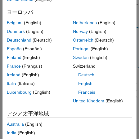
トをターゲット フォルダーに保存し、新しいウィンドウにレポー
参考
トを表示します。HDL コードを生成する前に、
を使用
checkhdl
ヨーロッパ
してサブシステムまたはモデルをチェックします。
Belgium
(English)
Netherlands
(English)
Denmark
(English)
Norway
(English)
メモ
Deutschland
(Deutsch)
Österreich
(Deutsch)
このコマンドを実行すると、
Scope
ブロックなどのブロ
ックの
[シミュレーション開始時に開く]
設定がアクティ
España
(Español)
Portugal
(English)
ブになるため、そのブロックを呼び出せるようになりま
Finland
(English)
Sweden
(English)
す。
France
(Français)
Switzerland
Ireland
(English)
Deutsch
Italia
(Italiano)
English
レポートには、互換性エラーと、問題の原因となった各ブロック
またはサブシステムへのリンクがリストされます。互換性のない
Luxembourg
(English)
Français
ブロックを強調表示および表示するには、モデルを開いたままで
United Kingdom
(English)
レポート内の各リンクをクリックします。
アジア太平洋地域
レポート ファイルの名前は
です。
_report.html
system
system
は、
に渡されたサブシステムまたはモデルの名前です。
checkhdl
Australia
(English)
India
(English)
モデルまたはサブシステムが
にパスした場合でも、コ
checkhdl