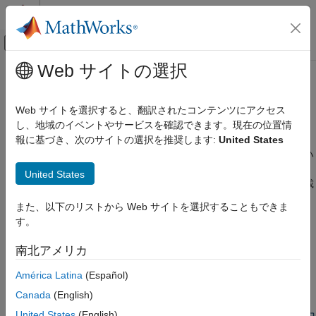
コンテンツへスキップ
MATLAB ヘルプ センター
オフキャンバス ナビゲーション メ
メインコンテンツ
Web サイトの選択
ドキュメンテーションのホーム
IP コア生成用のモデルの準備
コード生成
Web サイトを選択すると、翻訳されたコンテンツにアクセス
FPGA、ASIC、および SoC 開発
®
IP コアの生成用にモデルまたは MATLAB
関数を準備する
し、地域のイベントやサービスを確認できます。現在の位置情
IP コアの生成用にモデルまたは MATLAB 関数を準備します。入
報に基づき、次のサイトの選択を推奨します:
United States
HDL Coder
®
力は、Simulink
モデルまたは MATLAB 関数、および選択したハ
HDL IP コアの生成
ードウェア プラットフォームです。出力は、スタンドアロン
United States
カテゴリ
FPGA の展開専用に設計された分割モデル、SoC デバイスに搭載
されている FPGA、または
Simulink Real-Time™
ターゲット マ
IP コアの生成の基礎
また、以下のリストから Web サイトを選択することもできま
シン上の FPGA I/O ボードです。
IP コア生成用のモデルの準備
す。
IP コアおよびビットストリームの生成
ワークフローの詳細については、
FPGA および SoC ハードウェ
南北アメリカ
生成された IP コアの実行と検証
アをターゲットにする方法の概要
を参照してください。
ソフトウェア インターフェイス用の IP コア
América Latina
(Español)
の構成
Canada
(English)
ハードウェア ソフトウェア展開用の IP コア
の生成
United States
(English)