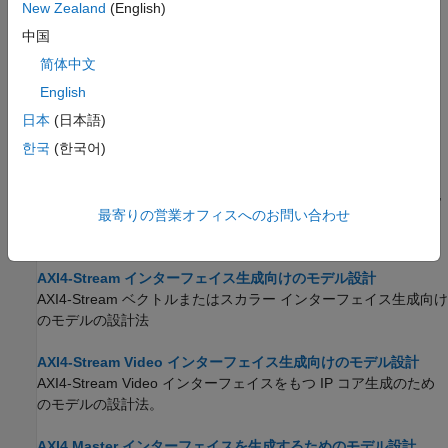
に同期するためのロジックを自動的に挿入する方法を説明しま
New Zealand
(English)
す。
中国
简体中文
Enable Clock Domain Crossing on AXI4-Lite Interfaces
Connect different clock signals to IP core DUT and AXI4-Lite
English
interfaces.
(R2024a 以降)
日本
(日本語)
한국
(한국어)
Map Bus Data Types to a Register Interface
This example shows how to map bus data types to a register
interface, generate an HDL IP core with a AXI4 Master interface,
最寄りの営業オフィスへのお問い合わせ
perform matrix multiplication in an HDL IP core, and write the
output result to DDR memory.
AXI4-Stream インターフェイス生成向けのモデル設計
AXI4-Stream ベクトルまたはスカラー インターフェイス生成向け
のモデルの設計法
AXI4-Stream Video インターフェイス生成向けのモデル設計
AXI4-Stream Video インターフェイスをもつ IP コア生成のため
のモデルの設計法。
AXI4 Master インターフェイスを生成するためのモデル設計