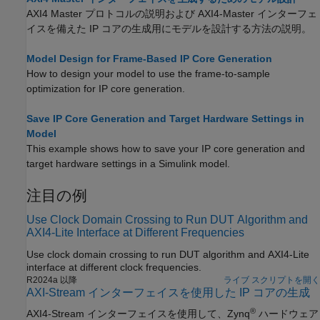
AXI4 Master プロトコルの説明および AXI4-Master インターフェ
イスを備えた IP コアの生成用にモデルを設計する方法の説明。
Model Design for Frame-Based IP Core Generation
How to design your model to use the frame-to-sample
optimization for IP core generation.
Save IP Core Generation and Target Hardware Settings in
Model
This example shows how to save your IP core generation and
target hardware settings in a Simulink model.
注目の例
Use Clock Domain Crossing to Run DUT Algorithm and
AXI4-Lite Interface at Different Frequencies
Use clock domain crossing to run DUT algorithm and AXI4-Lite
interface at different clock frequencies.
R2024a 以降
ライブ スクリプトを開く
AXI-Stream インターフェイスを使用した IP コアの生成
®
AXI4-Stream インターフェイスを使用して、Zynq
ハードウェア