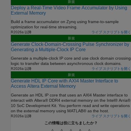
新規
Deploy a Real-Time Video Frame Accumulator by Using
External Memory
Build a frame accumulator on Zynq using frame‑to‑sample
optimization for real‑time streaming.
R2026a 以降
ライブ スクリプトを開く
新規
Generate Clock-Domain-Crossing Pulse Synchronizer by
Generating a Multiple-Clock IP Core
Generate a multiple-clock IP core and use clock domain crossing
logic to transfer data between asynchronous clock domains.
R2026a 以降
ライブ スクリプトを開く
新規
Generate HDL IP Core with AXI4 Master Interface to
Access Altera External Memory
Generate an HDL IP core that uses an AXI4 Master interface to
interact with Altera® DDR4 external memory on the Intel® Arria®
10 SoC Development Kit. You perform read and write operations
on the external memory using MATLAB® as the host.
R2026a 以降
ライブ スクリプトを開く
この情報は役に立ちましたか？