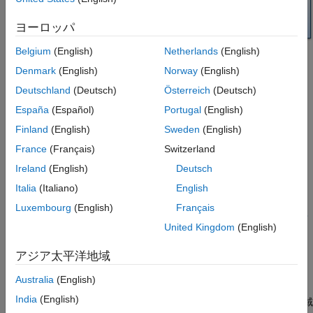
カスタム ハードウェアへの IP コアの展開
ヨーロッパ
Belgium
(English)
Netherlands
(English)
Denmark
(English)
Norway
(English)
トピック
Deutschland
(Deutsch)
Österreich
(Deutsch)
España
(Español)
Portugal
(English)
Choose an Interface for an IP Core
Choose an interface to connect your IP core to the rest of your
Finland
(English)
Sweden
(English)
design.
France
(Français)
Switzerland
Ireland
(English)
Deutsch
IP Core Clock Interface
Configure clock inputs for generated IP cores.
Italia
(Italiano)
English
Luxembourg
(English)
Français
AXI4 レジスタ インターフェイスの生成のための設計のモデル化
United Kingdom
(English)
スカラー端子、ベクトル端子、バス データ型の AXI4 または
AXI4-Lite インターフェイス用のモデルの設計および値の読み戻
アジア太平洋地域
し方法。
Australia
(English)
グローバル リセット信号の IP コア クロック領域への同期
India
(English)
HDL Coder™ がグローバル リセット信号を IP コア クロック領域