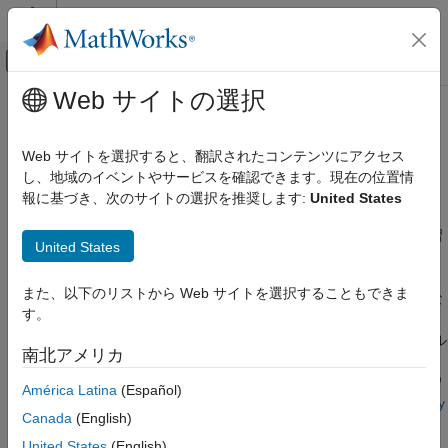
コンテンツへスキップ
MATLAB ヘルプ センター
オフキャンバス ナビゲーション メ
メインコンテンツ
Web サイトの選択
ドキュメンテーションのホーム
Deep Learning Toolbox
での自動微
AI および統計
分の使用
Web サイトを選択すると、翻訳されたコンテンツにアクセス
し、地域のイベントやサービスを確認できます。現在の位置情
Deep Learning Toolbox
報に基づき、次のサイトの選択を推奨します:
United States
自動微分を使用したカスタム学習と計算
深層ニューラル ネットワークのインポートと
構築
自動微分は、カスタム学習ループ、カスタム層、および深層学習
操作
United States
のその他のカスタマイズの作成を容易にします。
Deep Learning Toolbox
また、以下のリストから Web サイトを選択することもできま
一般的に、深層学習における学習をカスタマイズする最も簡単な
深層ニューラル ネットワークの学習
す。
方法は、
を作成することです。必要な層をネットワー
dlnetwork
自動微分を使用したカスタム学習
クに含めます。次に、ある種の勾配降下を使用して、カスタム ル
南北アメリカ
ープの学習を実行します。ここで、勾配は目的関数の勾配です。
Deep Learning Toolbox での自動微分の使用
目的関数には、分類誤差、クロスエントロピー、またはネットワ
América Latina
(Español)
項目一覧
ークの重みのその他の関連スカラー関数を使用できます。
dlarray
Canada
(English)
自動微分を使用したカスタム学習と計算
をサポートする関数の一覧
を参照してください。
自動微分への dlgradient と dlfeval の併用
United States
(English)