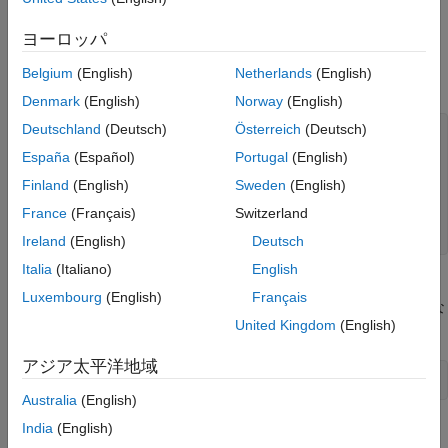
次の例は、高度なカスタム学習ループを示します。ここで、
は
f
微分のトレース
ヨーロッパ
損失などの目的関数、
はネットワーク
の重みについての目
g
net
自動微分の特性
的関数の勾配です。関数
は、ある種の勾配降下を表しま
update
参考
Belgium
(English)
Netherlands
(English)
す。
Denmark
(English)
Norway
(English)
Deutschland
(Deutsch)
Österreich
(Deutsch)
% High-level training loop
España
(Español)
Portugal
(English)
while
 (n < nmax)

    [f,g] = dlfeval(@model,net,X,T);

Finland
(English)
Sweden
(English)
    net = update(net,g);

France
(Français)
Switzerland
end
Ireland
(English)
Deutsch
Italia
(Italiano)
English
を呼び出して目的関数と勾配の数値を計算します。勾配
dlfeval
Luxembourg
(English)
Français
の自動計算を有効にするには、データ
が
でなければな
X
dlarray
United Kingdom
(English)
りません。
アジア太平洋地域
X = dlarray(X);
Australia
(English)
India
(English)
目的関数には
の呼び出しによる勾配の計算が含まれ
dlgradient