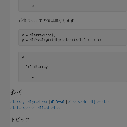
     0
近傍点
での値は異なります。
eps
x = dlarray(eps);

y = dlfeval(@(t)dlgradient(relu(t),t),x)
y =

  1x1 dlarray

     1
参考
|
|
|
|
|
dlarray
dlgradient
dlfeval
dlnetwork
dljacobian
|
dldivergence
dllaplacian
トピック