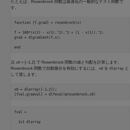
たとえば、Rosenbrock 関数は最適化の一般的なテスト関数で
す。
function
 [f,grad] = rosenbrock(x)

f = 100*(x(2) - x(1).^2).^2 + (1 - x(1)).^2;

grad = dlgradient(f,x);

end
点
= [–1,2] で Rosenbrock 関数の値と勾配を計算します。
x0
Rosenbrock 関数で自動微分を有効にするには、
を
と
x0
dlarray
して渡します。
x0 = dlarray([-1,2]);

[fval,gradval] = dlfeval(@rosenbrock,x0)
fval =

  1x1 dlarray
