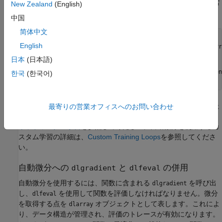
ます。
の呼び出しは、
で評価を行う関数に含
dlgradient
dlfeval
New Zealand
(English)
まれていなければなりません。
中国
简体中文
function
English
% Calculate objective using supported functions for dlarr
    Y = forward(net,X);

日本
(日本語)
    f = fcnvalue(Y,T); 
% crossentropy or similar
    g = dlgradient(f,net.Learnables); 
% Automatic gradien
한국
(한국어)
end
-
-
構文とカスタム学習ループを使った
最寄りの営業オフィスへのお問い合わせ
dlfeval
dlgradient
dlarray
の使用例については、
カスタム学習ループを使用した
dlnetwork
ネットワークの学習
を参照してください。自動微分を使用するカ
スタム学習の詳細は、
Custom Training Loops
を参照してくださ
い。
自動微分への
と
の併用
dlgradient
dlfeval
自動微分を使用するには、関数に含まれる
を呼び出
dlgradient
し、
を使用して関数を評価しなければなりません。微分
dlfeval
を取得する点を
オブジェクトとして表します。これによ
dlarray
り、データ構造が管理され、評価のトレースが有効になります。