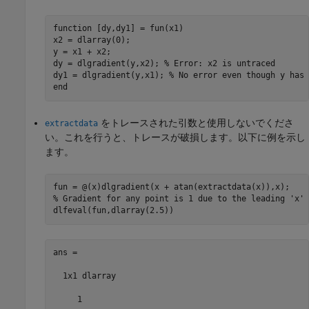
function
 [dy,dy1] = fun(x1)

x2 = dlarray(0);

y = x1 + x2;

dy = dlgradient(y,x2); 
% Error: x2 is untraced
dy1 = dlgradient(y,x1); 
% No error even though y has 
end
をトレースされた引数と使用しないでくださ
extractdata
い。これを行うと、トレースが破損します。以下に例を示し
ます。
% Gradient for any point is 1 due to the leading 'x' 
dlfeval(fun,dlarray(2.5))
ans =

  1x1 dlarray

     1