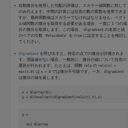
自動微分を使用した勾配の評価は、スカラー値関数に対して
のみ行えます。中間の計算には任意の数の変数を使用できま
すが、最終関数値はスカラーでなければなりません。ベクト
ル値関数の微分を取得する必要がある場合、一度に 1 つの成
分の微分を取得します。この場合、
の名前と値
dlgradient
のペアの引数
を
に設定することを検討し
'RetainData'
true
てください。
を呼び出すと、特定の点での微分が評価されま
dlgradient
す。理論値がない場合、一般的に、微分の値について任意の
選択が行われます。たとえば、関数
の
relu
relu(x) =
は
では微分不可能です。一方、
max(x,0)
x = 0
dlgradient
は微分の値を返します。
x = dlarray(0);

y = dlfeval(@(t)dlgradient(relu(t),t),x)
y =

  1x1 dlarray
