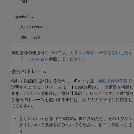
   104

gradval =

  1x2 dlarray

   396   200
自動微分の使用例については、
カスタム学習ループを使用したネ
ットワークの学習
を参照してください。
微分のトレース
勾配を数値的に評価するために、
は、
自動微分の背景
で
dlarray
説明するように、リバース モードの微分用のデータ構造を構築し
ます。このデータ構造は、微分計算の
"トレース"
です。自動微分
と微分のトレースを使用する際には、次のガイドラインに留意し
てください。
新しい
を目的関数の計算に含めたり、そのオブジェ
dlarray
クトについて微分を試みないでください。以下に例を示しま
す。