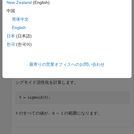
に収まる値に設定します。
New Zealand
(English)
中国
入力データを、高さと幅が 7、チャネル数が 32 の乱数値に
简体中文
よる単一の観測値として作成します。
English
日本
(日本語)
height = 7;

width = 7;

한국
(한국어)
channels = 32;

observations = 1;

X = randn(height,width,channels,observations);

最寄りの営業オフィスへのお問い合わせ
X = dlarray(X,
'SSCB'
);
シグモイド活性化を計算します。
Y = sigmoid(X);
のすべての値が、
～
の範囲になります。
Y
0
1