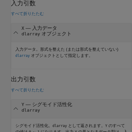
入力引数
すべて折りたたむ
—
入力データ
X
オブジェクト
dlarray
入力データ。形式を整えた (または形式を整えていない)
オブジェクトとして指定します。
dlarray
出力引数
すべて折りたたむ
— シグモイド活性化
Y
dlarray
シグモイド活性化。
として返されます。
のすべて
dlarray
Y
の値は
～
になります。出力
の基となるデータ型は、入
0
1
Y