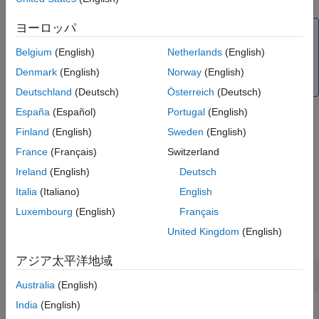
拡張機能
バージョン履歴
ヨーロッパ
メモ
参考
この関数は、シグモイド演算を
データに適用し
Belgium
(English)
Netherlands
(English)
dlarray
ます。
オブジェクト内にシグモイドを適用する
dlnetwork
Denmark
(English)
Norway
(English)
場合は、
を使用します。
sigmoidLayer
Deutschland
(Deutsch)
Österreich
(Deutsch)
España
(Español)
Portugal
(English)
は、シグモイド伝達関数を適用することにより、
= sigmoid(
)
Y
X
Finland
(English)
Sweden
(English)
入力
のシグモイド活性化を計算します。
のすべての値は
～
X
Y
0
になります。
1
France
(Français)
Switzerland
Ireland
(English)
Deutsch
例
Italia
(Italiano)
English
例
Luxembourg
(English)
Français
United Kingdom
(English)
すべて折りたたむ
アジア太平洋地域
シグモイド活性化の適用
Australia
(English)
India
(English)
関数
を使用して、入力データのすべての値を
～
sigmoid
0
1