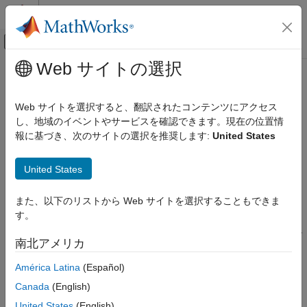
コンテンツへスキップ
MATLAB ヘルプ センター
オフキャンバス ナビゲーション メ
メインコンテンツ
Web サイトの選択
ドキュメンテーションのホーム
sigmoid
AI および統計
Web サイトを選択すると、翻訳されたコンテンツにアクセス
シグモイド活性化の適用
し、地域のイベントやサービスを確認できます。現在の位置情
Deep Learning Toolbox
報に基づき、次のサイトの選択を推奨します:
United States
深層ニューラル ネットワークのインポートと
ページ内をすべて折りたたむ
構築
構文
操作
United States
Y = sigmoid(X)
sigmoid
また、以下のリストから Web サイトを選択することもできま
説明
項目一覧
す。
シグモイド活性化演算は、入力データにシグモイド関数を適用し
構文
南北アメリカ
ます。
説明
例
América Latina
(Español)
この処理は次の式と同等です。
入力引数
Canada
(English)
出力引数
f
(
x
)
=
1
1
+
e
−
x
.
United States
(English)