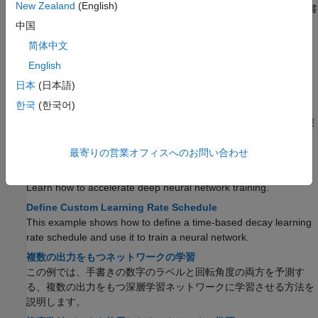
New Zealand
(English)
この例では、畳み込みニューラル ネットワークに学習させ、手書
きの数字の回転角度を予測する方法を示します。
中国
Create Custom Deep Learning Training Plot
简体中文
This example shows how to create a custom training plot that
English
updates at each iteration during training of deep learning neural
日本
(日本語)
networks using
.
(R2023b 以降)
trainnet
한국
(한국어)
深層学習における学習用のカスタム停止条件
この例では、
を使用し、カスタム停止条件に基づいて深
trainnet
層学習ニューラル ネットワークの学習を停止する方法を示しま
最寄りの営業オフィスへのお問い合わせ
す。
(R2023b 以降)
Speed Up Deep Neural Network Training
Learn how to accelerate deep neural network training.
Define Custom Learning Rate Schedule
This example shows how to define a time-based decay learning
rate schedule and use it to train a neural network.
複数の出力をもつネットワークの学習
この例では、手書きの数字のラベルと回転角度の両方を予測す
る、複数の出力をもつ深層学習ネットワークに学習させる方法を
説明します。