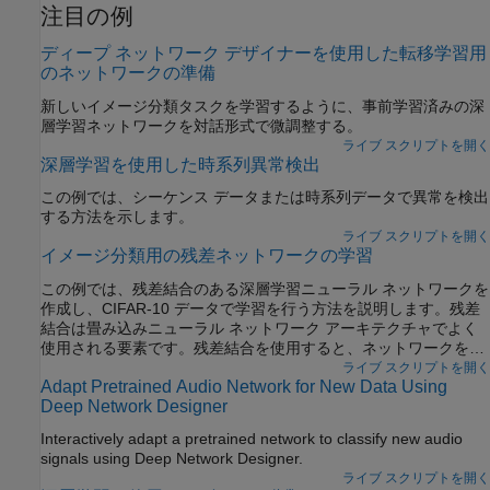
注目の例
ディープ ネットワーク デザイナーを使用した転移学習用
のネットワークの準備
新しいイメージ分類タスクを学習するように、事前学習済みの深
層学習ネットワークを対話形式で微調整する。
ライブ スクリプトを開く
深層学習を使用した時系列異常検出
この例では、シーケンス データまたは時系列データで異常を検出
する方法を示します。
ライブ スクリプトを開く
イメージ分類用の残差ネットワークの学習
この例では、残差結合のある深層学習ニューラル ネットワークを
作成し、CIFAR-10 データで学習を行う方法を説明します。残差
結合は畳み込みニューラル ネットワーク アーキテクチャでよく
使用される要素です。残差結合を使用すると、ネットワークを通
じた勾配フローが改善し、より深いネットワークの学習が可能に
ライブ スクリプトを開く
Adapt Pretrained Audio Network for New Data Using
なります。
Deep Network Designer
Interactively adapt a pretrained network to classify new audio
signals using Deep Network Designer.
ライブ スクリプトを開く