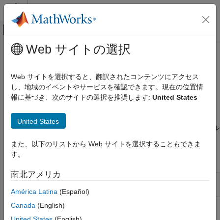
コンテンツへスキップ
MATLAB ヘルプ センター
オフキャンバス ナビゲーション メ
メインコンテンツ
Web サイトの選択
ドキュメンテーションのホーム
組み込み学習
AI および統計
Web サイトを選択すると、翻訳されたコンテンツにアクセス
組み込み学習関数を使用した深層学習ネットワークの学習
し、地域のイベントやサービスを確認できます。現在の位置情
Deep Learning Toolbox
ネットワーク アーキテクチャを定義した後、関数
報に基づき、次のサイトの選択を推奨します:
United States
深層ニューラル ネットワークの学習
を使用して学習パラメーターを定義できます。
trainingOptions
カテゴリ
その後、関数
を使用してネットワークに学習させるこ
trainnet
United States
とができます。学習済みネットワークを使用して、クラス ラベル
組み込み学習
または数値応答を予測します。
自動微分を使用したカスタム学習
また、以下のリストから Web サイトを選択することもできま
調整
す。
アプリ
実験の管理
南北アメリカ
並列とクラウド
時系列モデ
Train models for time series prediction
ラー
(R2026a 以降)
América Latina
(Español)
Canada
(English)
関数
United States
(English)