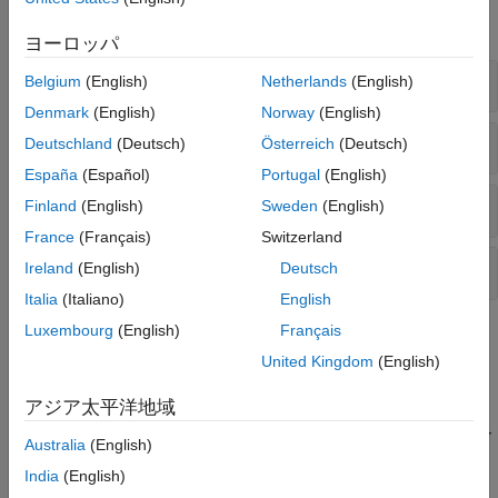
すべて展開する
ヨーロッパ
学習
Belgium
(English)
Netherlands
(English)
Denmark
(English)
Norway
(English)
学習率スケジュール
Deutschland
(Deutsch)
Österreich
(Deutsch)
España
(Español)
Portugal
(English)
メトリクス
Finland
(English)
Sweden
(English)
France
(Français)
Switzerland
予測
Ireland
(English)
Deutsch
Italia
(Italiano)
English
Luxembourg
(English)
Français
トピック
United Kingdom
(English)
学習の基礎
アジア太平洋地域
分類用のシンプルな深層学習ニューラル ネットワークの作成
この例では、深層学習による分類用のシンプルな畳み込みニュー
Australia
(English)
ラル ネットワークを作成し、学習を行う方法を説明します。
India
(English)
回帰用の畳み込みニューラル ネットワークの学習