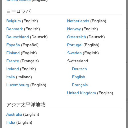
y
=
p
1
x
2
+
p
2
x
+
p
3
x
3
+
q
1
x
2
+
q
2
x
+
q
3
ヨーロッパ
簡単な経験的モデルが必要な場合、多項式と同様に有理式がよく
Belgium
(English)
Netherlands
(English)
使用されます。有理式の主な利点は、構造が複雑なデータに対す
Denmark
(English)
Norway
(English)
る柔軟性です。主な欠点は、分母が 0 に近づくと不安定になるこ
とです。さまざまな次数の有理多項式を使用する例については、
Deutschland
(Deutsch)
Österreich
(Deutsch)
例: 有理近似
を参照してください。
España
(Español)
Portugal
(English)
Finland
(English)
Sweden
(English)
有理モデルによる対話的な近似
France
(Français)
Switzerland
®
MATLAB
コマンド ラインで
と入力して曲線フ
curveFitter
ィッター アプリを開きます。または、
[アプリ]
タブの
[数
Ireland
(English)
Deutsch
学、統計および最適化]
グループで
[曲線フィッター]
をクリ
Italia
(Italiano)
English
ックします。
Luxembourg
(English)
Français
曲線フィッター アプリで、曲線データを選択します。
[曲線
United Kingdom
(English)
フィッター]
タブの
[データ]
セクションで
[データの選択]
を
アジア太平洋地域
クリックします。
[近似データの選択]
ダイアログ ボックス
で、
[X データ]
および
[Y データ]
を選択するか、インデック
Australia
(English)
スに対する
[Y データ]
のみを選択します。
India
(English)