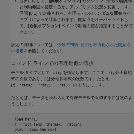
必要に応じて、
[詳細オプション]
セクションで係数の開始値
と制約範囲を指定するか、アルゴリズム設定を変更します。
区間 [0 1] で定義される、有理モデルのランダムな開始点が
アプリによって計算されます。開始点をオーバーライドし
て、
[近似オプション]
ペインで独自の値を指定することがで
きます。
設定の詳細については、
係数の制約: 範囲と最適化された開始点
の指定
を参照してください。
コマンド ラインでの有理近似の選択
モデル タイプとして
を指定します。ここで、
i
は分子多項
ratij
式の次数であり、
j
は分母多項式の次数です。たとえ
ば、
、
、
のようにします。
'rat02'
'rat21'
'rat55'
たとえば、データを読み込んで有理モデルで近似するには次のよ
うにします。
load hahn1;

f = fit( temp, thermex, 'rat32')

plot(f,temp,thermex)