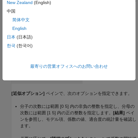
[近似タイプ]
セクションの矢印をクリックしてギャラリーを
New Zealand
(English)
開き、
[回帰モデル]
グループの
[有理]
をクリックします。
中国
简体中文
English
日本
(日本語)
한국
(한국어)
最寄りの営業オフィスへのお問い合わせ
[近似オプション]
ペインで、次のオプションを指定できます。
分子の次数には範囲 [0 5] 内の非負の整数を指定し、分母の
次数には範囲 [1 5] 内の正の整数を指定します。
[結果]
ペイ
ンを参照し、モデル項、係数の値、適合度の統計量を確認し
ます。