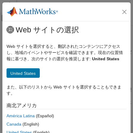
コンテンツへスキップ
MATLAB ヘルプ センター
オフキャンバス ナビゲーション メ
メインコンテンツ
Web サイトの選択
ドキュメンテーションのホーム
有理モデルの当てはめ
AI および統計
Web サイトを選択すると、翻訳されたコンテンツにアクセス
"有理モデル"
は次で与えられる多項式の比で、
"有理関数"
と呼ば
し、地域のイベントやサービスを確認できます。現在の位置情
Curve Fitting Toolbox
れることもあります。
報に基づき、次のサイトの選択を推奨します:
United States
線形回帰と非線形回帰
y
=
∑
i
=
1
n
+
1
p
i
x
n
+
1
−
i
x
m
+
∑
i
=
1
m
q
i
x
m
−
1
,
有理モデルの当てはめ
United States
項目一覧
ここで、
n
は分子多項式の次数、
m
は分母多項式の次数です。
また、以下のリストから Web サイトを選択することもできま
有理モデルによる対話的な近似
Curve Fitting Toolbox™ では、0 ≤
n
≤ 5 および 1 ≤
m
≤ 5 の有理
す。
コマンド ラインでの有理近似の選択
m
モデルをサポートしています。
x
に関連する係数は常に 1 で
す。これにより、多項式の次数が同じ場合、分子と分母は一意に
例: 有理近似
南北アメリカ
決まります。
参考
América Latina
(Español)
ここでは、有理式を分子の次数/分母の次数に着目して記述しま
Canada
(English)
す。たとえば、2 次/3 次の有理方程式は次で与えられます
United States
(English)