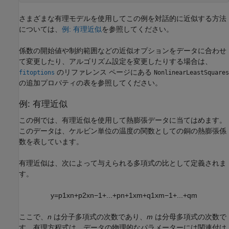
さまざまな有理モデルを使用してこの例を対話的に近似する方法
については、
例: 有理近似
を参照してください。
係数の開始値や制約範囲などの近似オプションをデータに合わせ
て変更したり、アルゴリズム設定を変更したりする場合は、
のリファレンス ページにある
fitoptions
NonlinearLeastSquares
の追加プロパティの表を参照してください。
例: 有理近似
この例では、有理近似を使用して熱膨張データに当てはめます。
このデータは、ケルビン単位の温度の関数としての銅の熱膨張係
数を表しています。
有理近似は、次によって与えられる多項式の比として定義されま
す。
y
=
p
1
x
n
+
p
2
x
n
−
1
+
...
+
p
n
+
1
x
m
+
q
1
x
m
−
1
+
...
+
q
m
ここで、
n
は分子多項式の次数であり、
m
は分母多項式の次数で
す。有理方程式は、データの物理的なパラメーターには関連付け