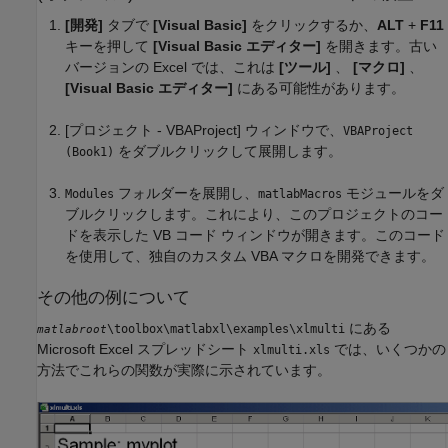
[開発]
タブで
[Visual Basic]
をクリックするか、
ALT
+
F11
キーを押して
[Visual Basic エディター]
を開きます。古い
バージョンの Excel では、これは
[ツール]
、
[マクロ]
、
[Visual Basic エディター]
にある可能性があります。
[プロジェクト - VBAProject] ウィンドウで、
VBAProject
をダブルクリックして展開します。
(Book1)
フォルダーを展開し、
モジュールをダ
Modules
matlabMacros
ブルクリックします。これにより、このプロジェクトのコー
ドを表示した VB コード ウィンドウが開きます。このコード
を使用して、独自のカスタム VBA マクロを開発できます。
その他の例について
にある
\toolbox\matlabxl\examples\xlmulti
matlabroot
Microsoft Excel
スプレッドシート
では、いくつかの
xlmulti.xls
方法でこれらの関数が実際に示されています。