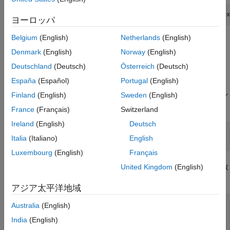
copyfile(fullfile(matlabroot,
'toolbox'
,
'matlabxl'
,
'ex
ヨーロッパ
Belgium
(English)
Netherlands
(English)
MATLAB コマンド プロンプトで、作業フォルダー内の
フォルダーに移動します。
Denmark
(English)
Norway
(English)
xlmulti
Deutschland
(Deutsch)
Österreich
(Deutsch)
関数
、
、および
を確認します。
myplot
myprimes
mysum
España
(Español)
Portugal
(English)
は単一の整数入力を取り、1 からその数までのライン
Finland
(English)
Sweden
(English)
myplot
をプロットします。
France
(Français)
Switzerland
Ireland
(English)
Deutsch
function
 myplot(x)

Italia
(Italiano)
English
plot(1:x)
Luxembourg
(English)
Français
は単一の整数入力
を取り、
以下のすべての素数
United Kingdom
(English)
myprimes
n
n
を返します。
アジア太平洋地域
function
Australia
(English)
if
 length(n)~=1, error(
'N must be a scalar'
); 
end
India
(English)
if
 n < 2, p = zeros(1,0); 
return
, 
end