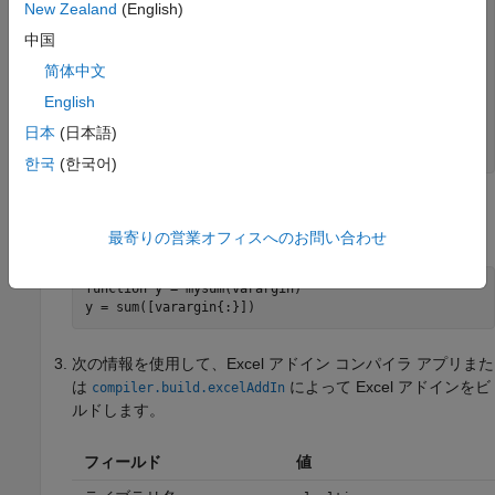
p = 1:2:n;

New Zealand
(English)
q = length(p);

中国
for
 k = 3:2:sqrt(n)

简体中文
if
 p((k+1)/2)

     p(((k*k+1)/2):k:q) = 0;

English
end
日本
(日本語)
end
p = p(p>0);
한국
(한국어)
は
型の
の入力を取り、すべての数
mysum
integer
varargin
を合計し、結果を返します。
最寄りの営業オフィスへのお問い合わせ
function
 y = mysum(varargin)

y = sum([varargin{:}])
次の情報を使用して、
Excel アドイン コンパイラ
アプリまた
は
によって Excel アドインをビ
compiler.build.excelAddIn
ルドします。
フィールド
値