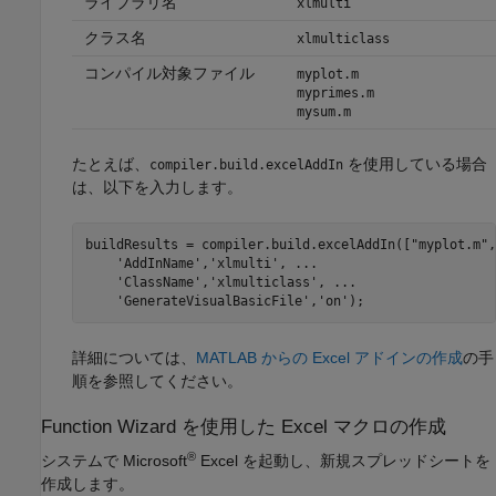
ライブラリ名
xlmulti
クラス名
xlmulticlass
コンパイル対象ファイル
myplot.m
myprimes.m
mysum.m
たとえば、
を使用している場合
compiler.build.excelAddIn
は、以下を入力します。
buildResults = compiler.build.excelAddIn([
"myplot.m"
,
'AddInName'
,
'xlmulti'
, 
...
'ClassName'
,
'xlmulticlass'
, 
...
'GenerateVisualBasicFile'
,
'on'
);
詳細については、
MATLAB からの Excel アドインの作成
の手
順を参照してください。
Function Wizard を使用した
Excel
マクロの作成
®
システムで
Microsoft
Excel
を起動し、新規スプレッドシートを
作成します。