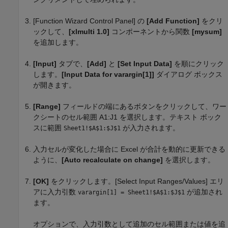
[Function Wizard Control Panel] の
[Add Function]
をクリ
ックして、
[xlmulti 1.0]
コンポーネントから関数
[mysum]
を追加します。
[Input]
タブで、
[Add]
と
[Set Input Data]
を順にクリック
します。
[Input Data for varargin[1]]
ダイアログ ボックス
が開きます。
[Range]
フィールドの端にあるボタンをクリックして、ワー
クシートのセル範囲 A1:J1 を選択します。テキスト ボック
スに範囲
が入力されます。
Sheet1!$A$1:$J$1
入力セルが変化した場合に Excel が合計を動的に更新できる
ように、
[Auto recalculate on change]
を選択します。
[OK]
をクリックします。[Select Input Ranges/Values] エリ
アに入力引数
が追加され
varargin[1] = Sheet1!$A$1:$J$1
ます。
オプションで、入力引数として追加のセル範囲または値を追