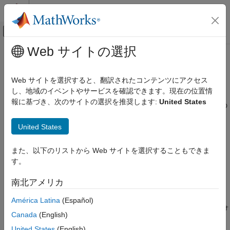
コンテンツへスキップ
MATLAB ヘルプ センター
オフキャンバス ナビゲーション メ
メインコンテンツ
Web サイトの選択
ドキュメンテーションのホーム
複数の
MATLAB
関数を使用するマ
アプリケーションのデプロイ
クロの作成
Web サイトを選択すると、翻訳されたコンテンツにアクセス
し、地域のイベントやサービスを確認できます。現在の位置情
MATLAB Compiler
報に基づき、次のサイトの選択を推奨します:
United States
Excel アドイン
この例では、可変長入力と可変長出力をもつ関数を含むマクロの
作成方法を説明します。
複数の MATLAB 関数を使用するマクロの作
United States
成
®
®
始める前に、
MATLAB
Compiler™
Excel
ターゲットの要件が
項目一覧
すべて満たされていることを確認します。詳細については、
また、以下のリストから Web サイトを選択することもできま
MATLAB Compiler での Excel ターゲットの要件と制限
を参照し
MATLAB でのアドインの作成
す。
てください。
Function Wizard を使用した Excel マクロの
作成
南北アメリカ
MATLAB
でのアドインの作成
(オプション) Microsoft Visual Basic コードの
検査
América Latina
(Español)
MATLAB に付属している例のフォルダー
を作業フォ
xlmulti
その他の例について
Canada
(English)
ルダーにコピーします。
参考
United States
(English)