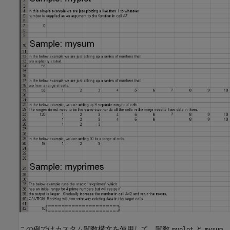
この例ではカスタム関数構文を使用して、関数
と
myplot
mysum