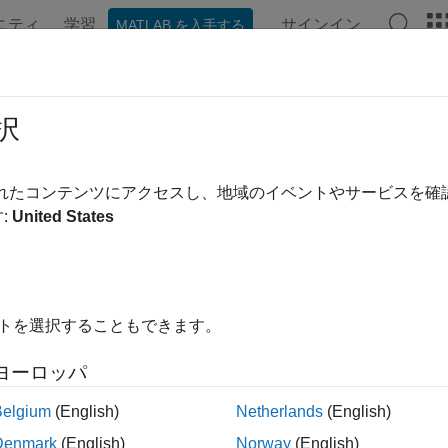
ニティ
学習
サインイン
MATLAB を入手する
ンテーション
例
関数
ブロック
アプリ
ビデオ
tel CPU での変分自己符号化器
択
されたコンテンツにアクセスし、地域のイベントやサービスを
例では次を使用します。
:
United States
LAB Coder
MATLAB Coder
 Learning Toolbox
Deep Learning Toolbox
AB Coder Interface for Deep Learning
MATLAB Coder Interface
イトを選択することもできます。
では、Intel® CPU で実行される学習済み変分自己符号化器 (V
ヨーロッパ
す。この例で示す内容は次のとおりです。
Belgium
(English)
Netherlands
(English)
NIST データ セットのスタイルでの手書きの数字イメージの生
Denmark
(English)
Norway
(English)