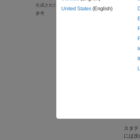
生成された MEX の実行
United States
(English)
I
参考
ト
F
コ
I
この例では
習済み
I
(Deep 
サー
必須
In
オプシ
スタテ
には次