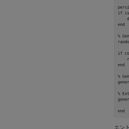
persi
if is
    
end

% Gen
rand
if c
    
end

% Gen
gene
% Ext
gene
エン