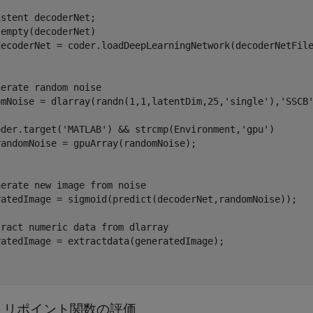
stent decoderNet;

empty(decoderNet)

decoderNet = coder.loadDeepLearningNetwork(decoderNetFile
erate random noise

omNoise = dlarray(randn(1,1,latentDim,25,'single'),'SSCB'
oder.target('MATLAB') && strcmp(Environment,'gpu')

randomNoise = gpuArray(randomNoise);

erate new image from noise

ratedImage = sigmoid(predict(decoderNet,randomNoise));

ract numeric data from dlarray

ratedImage = extractdata(generatedImage);

トリポイント関数の評価