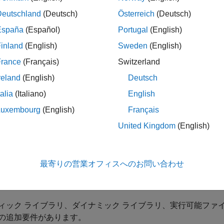
Deutschland
(Deutsch)
Österreich
(Deutsch)
ntel MKL-DNN ライブラリを使用した深層学習ネットワークを表
España
(Español)
Portugal
(English)
のコード生成。
inland
(English)
Sweden
(English)
ード生成での
(Deep Learning Toolbox)
オブジェクトの
dlarray
France
(Français)
Switzerland
reland
(English)
Deutsch
、Deep Learning Toolbox™ の
"変分自己符号化器 (VAE)
の復号化器ネットワークを使用します。詳細については、
変分
talia
(Italiano)
English
Learning Toolbox)
を参照してください。
Luxembourg
(English)
Français
ドパーティの前提条件
United Kingdom
(English)
tel Advanced Vector Extensions 2 (Intel AVX2) の命令を
最寄りの営業オフィスへのお問い合わせ
ョン
ィック ライブラリ、ダイナミック ライブラリ、実行可能ファイ
の追加要件があります。