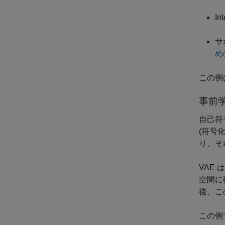
In
サ
め
この例は
事前
自己符
(符号
り、そ
VAE
空間に
後、こ
この例