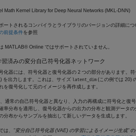
tel Math Kernel Library for Deep Neural Networks (MKL-DNN)
ポートされるコンパイラとライブラリのバージョンの詳細につ
の前提条件
を参照
 MATLAB® Online ではサポートされていません。
学習済みの変分自己符号化器ネットワーク
号化器には、符号化器と復号化器の 2 つの部分があります。
化) を出力します。これは、サイズ
(この例では 20
latent_dim
れを復号化して元のイメージを再作成します。
 は、通常の自己符号化器と異なり、入力の再構成に符号化と復
確率分布を適用し、復号化器からの出力の分布と観測データの
の分布からサンプルを抽出して新しいデータを生成します。
では、
"変分自己符号化器 (VAE) の学習によるイメージ生成"
の