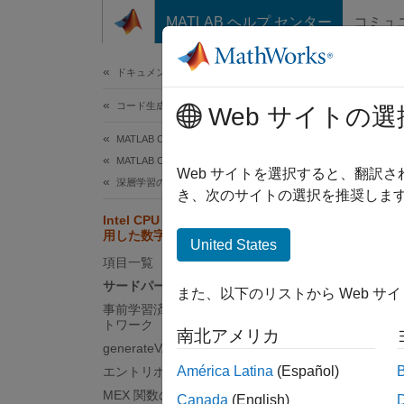
コンテンツへスキップ
MATLAB ヘルプ センター
コミュ
ドキュメ
ドキュメンテーションのホーム
コード生成
In
Web サイトの選
MATLAB Coder
MATLAB Coder を使用した深層学習
Web サイトを選択すると、翻訳
深層学習のコード生成の基礎
この
き、次のサイトの選択を推奨します
MAT
Intel CPU での変分自己符号化器を使
用した数字イメージの生成
Deep
United States
項目一覧
MATL
サードパーティの前提条件
また、以下のリストから Web サ
事前学習済みの変分自己符号化器ネッ
トワーク
この例
南北アメリカ
generateVAE エントリポイント関数
示しま
América Latina
(Español)
エントリポイント関数の評価
M
MEX 関数の生成
Canada
(English)