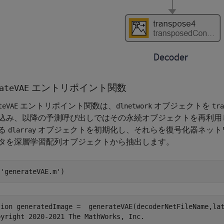
エントリポイント関数
ateVAE
エントリポイント関数は、
オブジェクトを
teVAE
dlnetwork
tra
込み、以降の予測呼び出しではその永続オブジェクトを再利用し
る
オブジェクトを初期化し、それらを復号化器ネット
dlarray
タを深層学習配列オブジェクトから抽出します。
(
'generateVAE.m'
)
tion generatedImage =  generateVAE(decoderNetFileName,lat
pyright 2020-2021 The MathWorks, Inc.
