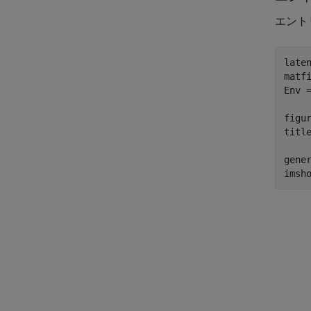
エント
laten
matf
Env 
figur
titl
gene
imsh