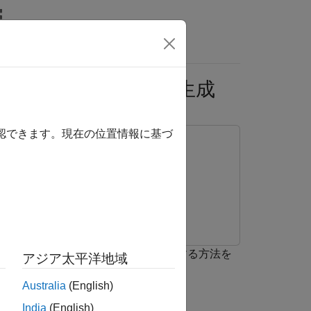
MATLAB Answers
を使用した数字イメージの生成
確認できます。現在の位置情報に基づ
 for Deep Learning
AE) ネットワークの MEX 関数を生成する方法を
アジア太平洋地域
Australia
(English)
成。
India
(English)