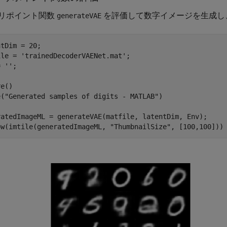
リポイント関数
を評価して数字イメージを生成し
generateVAE
tDim = 20;

ile = 
'trainedDecoderVAENet.mat'
;

= 
''
;

e()

e(
"Generated samples of digits - MATLAB"
)

ratedImageML = generateVAE(matfile, latentDim, Env);

ow(imtile(generatedImageML, 
"ThumbnailSize"
, [100,100]))