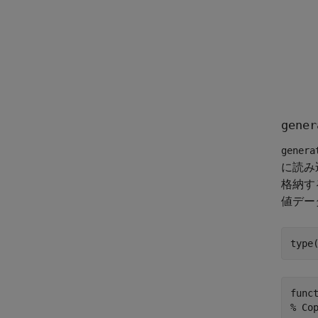
gener
genera
に読み
格納す
値デー
type
func
% Co