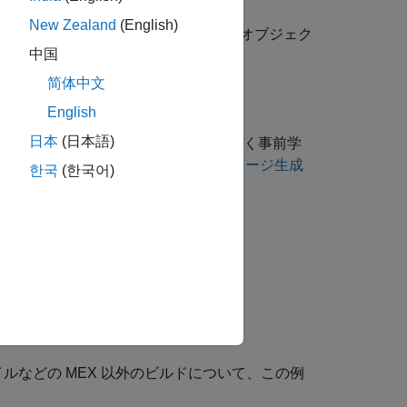
New Zealand
(English)
す
(Deep Learning Toolbox)
オブジェク
dlnetwork
中国
简体中文
使用。
English
日本
(日本語)
 の学習によるイメージ生成"
の例に基づく事前学
自己符号化器 (VAE) の学習によるイメージ生成
한국
(한국어)
サポートする Intel プロセッサ。
ルなどの MEX 以外のビルドについて、この例