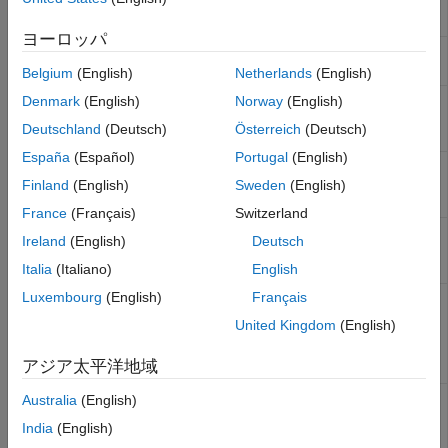
6DOF (Euler
6自由度の運動方程式のオイラー角表現を実
Angles)
装する
ヨーロッパ
6DOF
ボディ軸に関する6自由度の運動方程式の四
(Quaternion)
元数表現を実装する
Belgium
(English)
Netherlands
(English)
6DOF ECEF
地球中心の地球固定（ECEF）座標系におけ
Denmark
(English)
Norway
(English)
(Quaternion)
る6自由度の運動方程式の四元数数表現を実
Deutschland
(Deutsch)
Österreich
(Deutsch)
装する
España
(Español)
Portugal
(English)
6DOF Wind
Implement quaternion representation of six-
(Quaternion)
degrees-of-freedom equations of motion with
Finland
(English)
Sweden
(English)
respect to wind axes
France
(Français)
Switzerland
6DOF Wind
6自由度の運動方程式の風角表現を実装する
Ireland
(English)
Deutsch
(Wind
Angles)
Italia
(Italiano)
English
Luxembourg
(English)
Français
Custom
カスタム可変質量の6自由度運動方程式のオ
Variable
イラー角表現を実装する
United Kingdom
(English)
Mass 6DOF
(Euler
アジア太平洋地域
Angles)
Custom
Implement quaternion representation of six-
Australia
(English)
Variable
degrees-of-freedom equations of motion of
India
(English)
Mass 6DOF
custom variable mass with respect to body