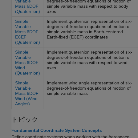
Variable
degrees-of-freedom equations of motion of
Mass 6DOF
simple variable mass with respect to body
(Quaternion)
axes
Simple
Implement quaternion representation of six-
Variable
degrees-of-freedom equations of motion of
Mass 6DOF
simple variable mass in Earth-centered
ECEF
Earth-fixed (ECEF) coordinates
(Quaternion)
Simple
Implement quaternion representation of six-
Variable
degrees-of-freedom equations of motion of
Mass 6DOF
simple variable mass with respect to wind
Wind
axes
(Quaternion)
Simple
Implement wind angle representation of six-
Variable
degrees-of-freedom equations of motion of
Mass 6DOF
simple variable mass
Wind (Wind
Angles)
トピック
Fundamental Coordinate System Concepts
Define coordinate systems when working with the Aerospace