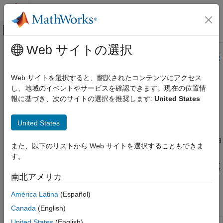
コンテンツへスキップ
MATLAB ヘルプ センター
オフキャンバス ナビゲーション メ
メインコンテンツ
Web サイトの選択
ドキュメンテーションのホーム
このページは機械翻訳を使用して翻訳されました。最新版の英語
を参照するには、ここをクリックします。
航空宇宙、防衛
Web サイトを選択すると、翻訳されたコンテンツにアクセス
し、地域のイベントやサービスを確認できます。現在の位置情
6DOF
Aerospace Blockset
報に基づき、次のサイトの選択を推奨します:
United States
標準ワークフロー手順
座標系
オイラー角と四元数数表現を使用して、シミュレーションで6自
United States
運動方程式
由度の運動方程式を実装します。
固定質量または可変質量の大気圏内の飛行体の質点および 6 自由
カテゴリ
また、以下のリストから Web サイトを選択することもできま
度のダイナミクスをモデル化およびシミュレートします。また、
3DOF
す。
機体、風、地球中心地球固定 (ECEF) 座標系の運動方程式の表現
6DOF
を定義できます。モデルの整合性を確認するため、座標系間の変
南北アメリカ
質点
換および単位変換を行います。
América Latina
(Español)
ブロック
Canada
(English)
United States
(English)