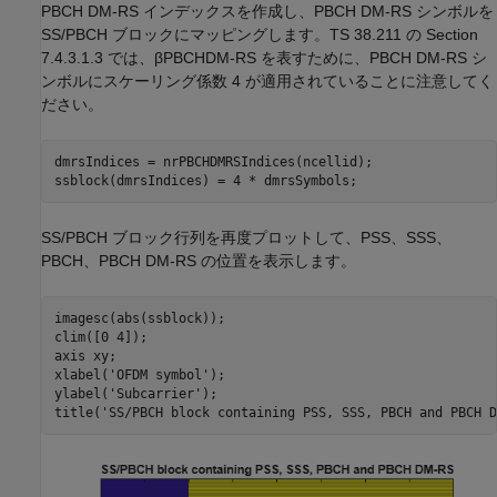
PBCH DM-RS インデックスを作成し、PBCH DM-RS シンボルを
SS/PBCH ブロックにマッピングします。TS 38.211 の Section
7.4.3.1.3 では、
β
PBCH
DM
-
RS
を表すために、PBCH DM-RS シ
ンボルにスケーリング係数 4 が適用されていることに注意してく
ださい。
dmrsIndices = nrPBCHDMRSIndices(ncellid);

ssblock(dmrsIndices) = 4 * dmrsSymbols;
SS/PBCH ブロック行列を再度プロットして、PSS、SSS、
PBCH、PBCH DM-RS の位置を表示します。
imagesc(abs(ssblock));

clim([0 4]);

axis 
xy
;

xlabel(
'OFDM symbol'
);

ylabel(
'Subcarrier'
);

title(
'SS/PBCH block containing PSS, SSS, PBCH and PBCH D