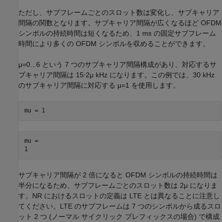
ただし、サブフレームごとのスロット数は変化し、サブキャリア
間隔の関数となります。サブキャリア間隔が広くなるほど OFDM
シンボルの持続時間は短くなるため、1 ms の固定サブフレーム
時間により多くの OFDM シンボルを収めることができます。
μ
=
0
.
.
.
6
という 7 つのサブキャリア間隔構成があり、対応するサ
ブキャリア間隔は
1
5
⋅
2
μ
kHz になります。この例では、30 kHz
のサブキャリア間隔に対応する
μ
=
1
を使用します。
mu = 1
mu = 

サブキャリア間隔が 2 倍になると OFDM シンボルの持続時間は
半分になるため、サブフレームごとのスロット数は
2
μ
になりま
す。NR におけるスロットの定義は LTE とは異なることに注意し
てください。LTE のサブフレームは 7 つのシンボルから成るスロ
ット 2 つ (ノーマル サイクリック プレフィックスの場合) で構成