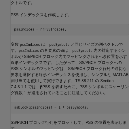
クトルです。
PSS インデックスを作成します。
pssIndices = nrPSSIndices;
変数
は、
と同じサイズの列ベクトルで
pssIndices
pssSymbols
す。
の各要素の値は、
内の対応するシン
pssIndices
pssSymbols
ボルが SS/PBCH ブロック内でマッピングされるべき位置を示す
線形インデックスです。したがって、SS/PBCH ブロックへの
PSS シンボルのマッピングは、SS/PBCH ブロック行列の適切な
要素を選択する線形インデックスを使用し、シンプルな MATLAB
割り当てを使用して実行できます。TS 38.211 の Section
7.4.3.1.1 では、
β
PSS
を表すために、PSS シンボルにスケーリン
グ係数 1 が適用されていることに注意してください。
ssblock(pssIndices) = 1 * pssSymbols;
SS/PBCH ブロック行列をプロットして、PSS の位置を表示しま
す。