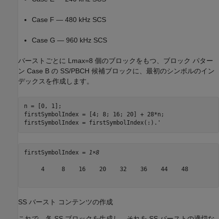
Case F — 480 kHz SCS
Case G — 960 kHz SCS
バーストごとに
L
max
=
8
個のブロックをもつ、ブロック パター
ン Case B の SS/PBCH 候補ブロックに、最初のシンボルのイン
デックスを作成します。
n = [0, 1];

firstSymbolIndex = [4; 8; 16; 20] + 28*n;

firstSymbolIndex = firstSymbolIndex(:).'
firstSymbolIndex = 
1×8
     4     8    16    20    32    36    44    48

SS バースト コンテンツの作成
これで、各 SS ブロックを生成し、それを SS バーストの適切な