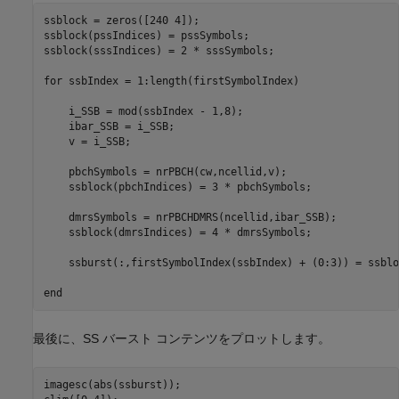
ssblock = zeros([240 4]);

ssblock(pssIndices) = pssSymbols;

ssblock(sssIndices) = 2 * sssSymbols;

for
 ssbIndex = 1:length(firstSymbolIndex)

    i_SSB = mod(ssbIndex - 1,8);

    ibar_SSB = i_SSB;

    v = i_SSB;

    pbchSymbols = nrPBCH(cw,ncellid,v);

    ssblock(pbchIndices) = 3 * pbchSymbols;

    dmrsSymbols = nrPBCHDMRS(ncellid,ibar_SSB);

    ssblock(dmrsIndices) = 4 * dmrsSymbols;

    ssburst(:,firstSymbolIndex(ssbIndex) + (0:3)) = ssbloc
end
最後に、SS バースト コンテンツをプロットします。
imagesc(abs(ssburst));
