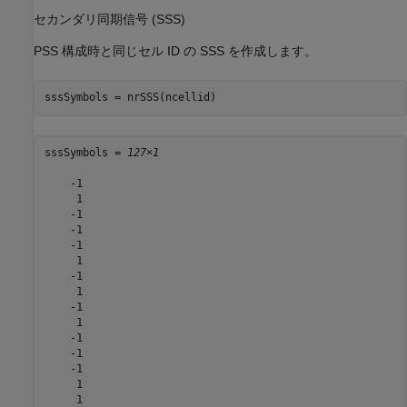
セカンダリ同期信号 (SSS)
PSS 構成時と同じセル ID の SSS を作成します。
sssSymbols = nrSSS(ncellid)
sssSymbols = 
127×1
    -1

     1

    -1

    -1

    -1

     1

    -1

     1

    -1

     1

    -1

    -1

    -1

     1

     1
