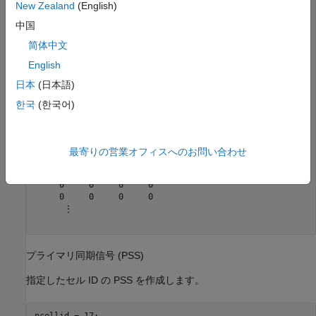
ssblock = 
240×4
New Zealand
(English)
中国
     0     0     0     0

     0     0     0     0

简体中文
     0     0     0     0

English
     0     0     0     0

     0     0     0     0

日本
(日本語)
     0     0     0     0

     0     0     0     0

한국
(한국어)
     0     0     0     0

     0     0     0     0

     0     0     0     0

     0     0     0     0

最寄りの営業オフィスへのお問い合わせ
     0     0     0     0

     0     0     0     0

     0     0     0     0

     0     0     0     0

      ⋮

プライマリ同期信号 (PSS)
指定したセル ID の PSS を作成します。