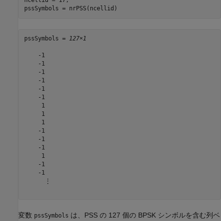
ncellid = 17;

pssSymbols = nrPSS(ncellid)
pssSymbols = 
127×1
    -1

    -1

    -1

    -1

    -1

    -1

     1

     1

     1

    -1

    -1

    -1

     1

    -1

    -1

      ⋮

変数
は、PSS の 127 個の BPSK シンボルを含む列ベ
pssSymbols