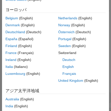
TS 38.211 の Section 7.4.3.1 では、同期信号/物理ブロードキャ
スト チャネル (SS/PBCH) ブロックを、以下のチャネルと信号を
ヨーロッパ
含む 240 個のサブキャリアおよび 4 つの OFDM シンボルとして
定義しています。
Belgium
(English)
Netherlands
(English)
Denmark
(English)
Norway
(English)
プライマリ同期信号 (PSS)
Deutschland
(Deutsch)
Österreich
(Deutsch)
セカンダリ同期信号 (SSS)
España
(Español)
Portugal
(English)
Finland
(English)
Sweden
(English)
物理ブロードキャスト チャネル (PBCH)
France
(Français)
Switzerland
PBCH 復調基準信号 (PBCH DM-RS)
Ireland
(English)
Deutsch
Italia
(Italiano)
English
その他のドキュメント (TS 38.331 など) では、SS/PBCH が "同
Luxembourg
(English)
Français
期信号ブロック" または "SS ブロック" と表記されています。
United Kingdom
(English)
SS/PBCH ブロックを表す 240 行 4 列の行列を作成します。
アジア太平洋地域
ssblock = zeros([240 4])
Australia
(English)
India
(English)