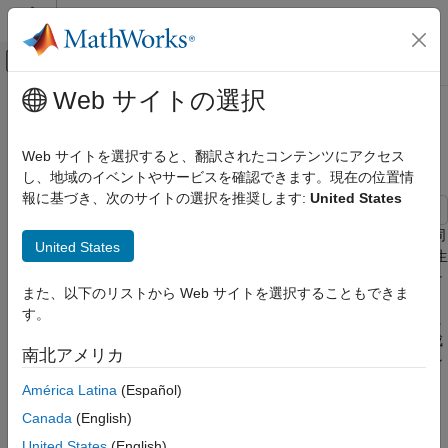
コンテンツへスキップ
MATLAB ヘルプ センター
オフキャンバス ナビゲーション メ
メインコンテンツ
Web サイトの選択
ドキュメンテーションのホーム
同期信号ブロックと同期信号バース
無線通信
ト
Web サイトを選択すると、翻訳されたコンテンツにアクセス
し、地域のイベントやサービスを確認できます。現在の位置情
5G Toolbox
報に基づき、次のサイトの選択を推奨します:
United States
ダウンリンク チャネル
ダウンリンク物理量信号
この例では、同期信号ブロック (SSB) を生成する方法、および同
United States
期信号バースト (SS バースト) を形成するために複数の SSB を生
5G Toolbox
成する方法について説明します。同期信号ブロックを形成するチ
5G Toolbox 入門
また、以下のリストから Web サイトを選択することもできま
ャネルと信号 (プライマリ同期信号、セカンダリ同期信号、物理
す。
ブロードキャスト チャネル) を作成して、ブロックを表す行列に
同期信号ブロックと同期信号バースト
マッピングします。最後に、同期信号バーストを表す行列を作成
南北アメリカ
項目一覧
し、バースト内の各同期信号ブロックを作成して行列にマッピン
SS/PBCH ブロック
グします。
América Latina
(Español)
SS バーストの生成
Canada
(English)
SS/PBCH ブロック
参考
United States
(English)