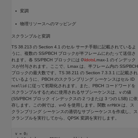
変調
物理リソースへのマッピング
スクランブルと変調
TS 38.213 の Section 4.1 のセル サーチ手順に記載されているよ
うに、複数の SS/PBCH ブロックが半フレームにわたって送信さ
れます。各 SS/PBCH ブロックには
0
\ldotsL
max
-
1
のインデック
スが付与されます。ここで、
L
max
は、半フレーム内の SS/PBCH
ブロックの最大数です。TS 38.211 の Section 7.3.3.1 に記載され
ているように、PBCH のスクランブリング シーケンスはセル ID
に従って初期化されます。また、PBCH コードワードを
ncellid
スクランブルするために使用されるサブシーケンスは、
v
の値
(SS/PBCH ブロック インデックスの 2 つまたは 3 つの LSB) に依
存します。この例では、
v
=
0
を使用します。関数
は、ス
nrPBCH
クランブリング シーケンスの適切なサブシーケンスを作成し、ス
クランブルを実行してから、QPSK 変調を実行します。
v = 0;
