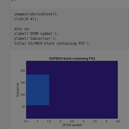
imagesc(abs(ssblock));

clim([0 4]);

axis 
xy
;

xlabel(
'OFDM symbol'
);

ylabel(
'Subcarrier'
);

title(
'SS/PBCH block containing PSS'
);