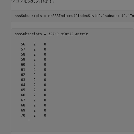
ションを受け入れます。
sssSubscripts = nrSSSIndices(
'IndexStyle'
,
'subscript'
,
'In
sssSubscripts = 
127×3 uint32 matrix
   56    2    0

   57    2    0

   58    2    0

   59    2    0

   60    2    0

   61    2    0

   62    2    0

   63    2    0

   64    2    0

   65    2    0

   66    2    0

   67    2    0

   68    2    0

   69    2    0

   70    2    0

      ⋮
