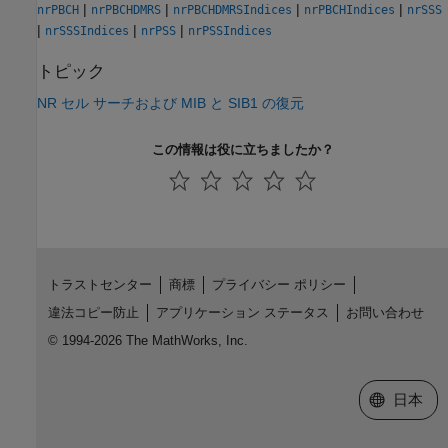
|
|
|
|
nrPBCH
nrPBCHDMRS
nrPBCHDMRSIndices
nrPBCHIndices
nrSSS
|
|
|
nrSSSIndices
nrPSS
nrPSSIndices
トピック
NR セル サーチおよび MIB と SIB1 の復元
この情報は役に立ちましたか？
トラストセンター
商標
プライバシー ポリシー
違法コピー防止
アプリケーション ステータス
お問い合わせ
© 1994-2026 The MathWorks, Inc.
Web サイ
日本