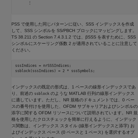
      ⋮

PSS で使用した同じパターンに従い、SSS インデックスを作成
して、SSS シンボルを SS/PBCH ブロックにマッピングします。
TS 38.211 の Section 7.4.3.1.2 では、
β
SSS
を表すために、SSS
シンボルにスケーリング係数 2 が適用されていることに注意して
ください。
sssIndices = nrSSSIndices;

ssblock(sssIndices) = 2 * sssSymbols;
インデックスの既定の形式は、1 ベースの線形インデックスであ
り、前述の
のような MATLAB 行列の線形インデックス
ssblock
に適しています。ただし、NR 規格のドキュメントでは、0 ベー
スの番号付けを使用した、OFDM サブキャリアおよびシンボルの
添字に関する OFDM リソースについて説明されています。NR 規
格を使用したクロスチェックを簡単に行えるように、インデック
ス関数は、インデックス スタイル (線形インデックスと添字) お
よびインデックス ベース (0 ベースと 1 ベース) を選択するオプ