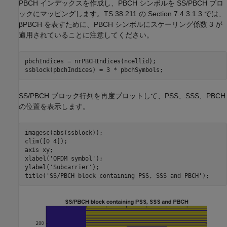
PBCH インデックスを作成し、PBCH シンボルを SS/PBCH ブロ
ックにマッピングします。TS 38.211 の Section 7.4.3.1.3 では、
β
PBCH
を表すために、PBCH シンボルにスケーリング係数 3 が
適用されていることに注意してください。
pbchIndices = nrPBCHIndices(ncellid);

ssblock(pbchIndices) = 3 * pbchSymbols;
SS/PBCH ブロック行列を再度プロットして、PSS、SSS、PBCH
の位置を表示します。
imagesc(abs(ssblock));

clim([0 4]);

axis 
xy
;

xlabel(
'OFDM symbol'
);

ylabel(
'Subcarrier'
);

title(
'SS/PBCH block containing PSS, SSS and PBCH'
);