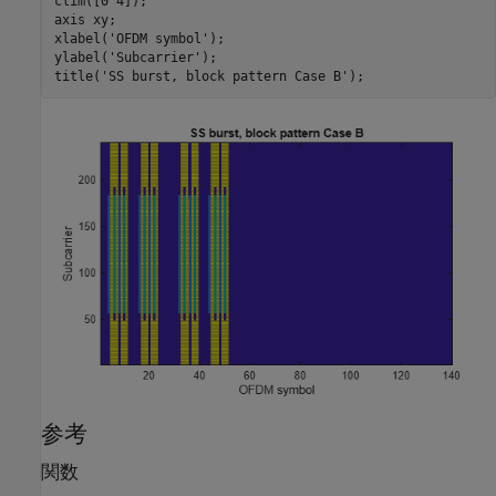
clim([0 4]);

axis 
xy
;

xlabel(
'OFDM symbol'
);

ylabel(
'Subcarrier'
);

title(
'SS burst, block pattern Case B'
);
参考
関数