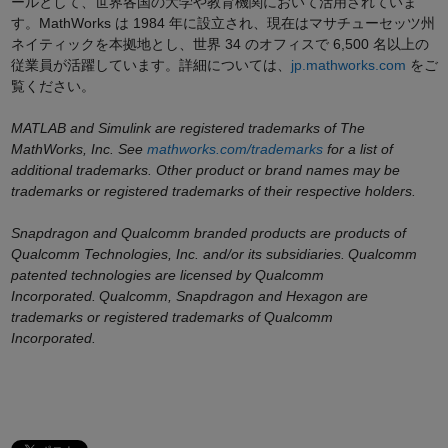
ールとして、世界各国の大学や教育機関において活用されていま
す。MathWorks は 1984 年に設立され、現在はマサチューセッツ州
ネイティックを本拠地とし、世界 34 のオフィスで 6,500 名以上の
従業員が活躍しています。詳細については、
jp.mathworks.com
をご
覧ください。
MATLAB and Simulink are registered trademarks of The
MathWorks, Inc. See
mathworks.com/trademarks
for a list of
additional trademarks. Other product or brand names may be
trademarks or registered trademarks of their respective holders.
Snapdragon and Qualcomm branded products are products of
Qualcomm Technologies, Inc. and/or its subsidiaries. Qualcomm
patented technologies are licensed by Qualcomm
Incorporated. Qualcomm, Snapdragon and Hexagon are
trademarks or registered trademarks of Qualcomm
Incorporated.