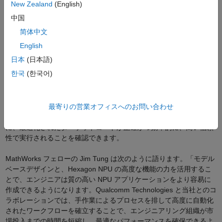
MathWorks と Qualcomm Technologies のコラボレーションによっ
New Zealand
(English)
て、開発者は Hexagon NPU 向けに最適化された組み込みアプリケ
中国
ーションを効率的に開発できるようになります。」
简体中文
Hexagon NPU 向け MathWorks ハードウェア サポート パッケージ
English
は、コンパイルエラー、手書きのフレームワークへの依存、手作業
日本
(日本語)
による数値検証、コードからモデルの逆トレースの難しさなど、開
한국
(한국어)
発プロセスの中で重要になる各種の問題点に対応します。このパッ
ケージを用いると、Hexagon NPU とそのツールチェーンに対する
深い知識がないエンジニアでも、Hexagon シミュレーターを活用し
て Simulink 内で直接プロセッサインザループ (PIL) シミュレーショ
最寄りの営業オフィスへのお問い合わせ
ンを実行できます。これにより、実際のハードウェアに展開する前
に、最適化されたターゲットコードが正確かつ効率的に、高い信頼
性で実行されることを確認できます。
MathWorks フェローの Jim Tung は次のように語ります。「モデル
ベースデザインと、Hexagon NPU の高度な機能の力を活用するこ
とで、エンジニアは質の高い NPU アプリケーションをより容易に
作成できるようになります。Qualcomm Technologies と当社とのコ
ラボレーションでは、手作業によるプロセスを排して高度に自動化
されたワークフローを確立することで、エンジニアリング組織が市
場投入までの時間を短縮し、最適なパフォーマンスを確保できるよ