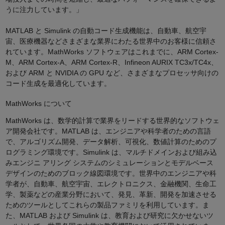
うに注力しています。」
MATLAB と Simulink の自動コード生成機能は、自動車、航空宇
宙、医療機器などさまざまな業界にわたる世界中のお客様に信頼さ
れています。MathWorks ソフトウェアはこれまでに、ARM Cortex-
M、ARM Cortex-A、ARM Cortex-R、Infineon AURIX TC3x/TC4x、
および ARM と NVIDIA の GPU など、さまざまなプロセッサ向けの
コード生成を最適化しています。
MathWorks について
MathWorks は、数学的計算で業界をリードする世界的なソフトウェ
ア開発会社です。MATLAB は、エンジニアや科学者のための言語
で、アルゴリズム開発、データ解析、可視化、数値計算のためのプ
ログラミング環境です。Simulink は、マルチドメインおよび組み込
みエンジニ アリング システムのシミュレーションとモデルベース
デザインのためのブロック線図環境です。世界中のエンジニアや科
学者が、自動車、航空宇宙、エレクトロニクス、金融機関、生命工
学、製薬などの産業分野において、発見、革新、開発を加速させる
ためのツールとしてこれらの製品ファミリを利用しています。ま
た、MATLAB および Simulink は、教育および研究に欠かせないツ