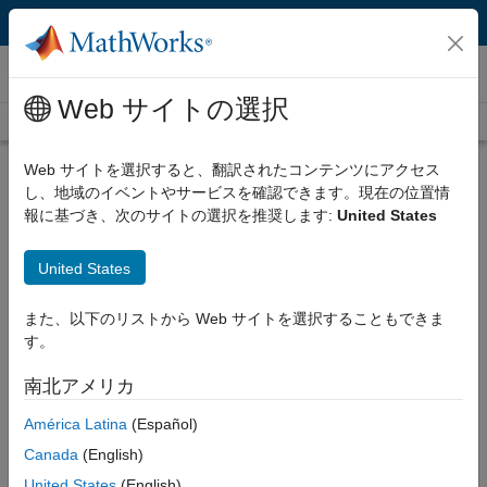
コンテンツへスキップ
ニュースルーム
Web サイトの選択
ニュースルーム
メディア向け資料
プレスリリース
Web サイトを選択すると、翻訳されたコンテンツにアクセス
新しい MathWorks ハードウェア サ
し、地域のイベントやサービスを確認できます。現在の位置情
ポート パッケージが MATLAB およ
報に基づき、次のサイトの選択を推奨します:
United States
び Simulink モデルから Qualcomm
Hexagon NPU アーキテクチャへのコ
United States
ード生成を自動化
また、以下のリストから Web サイトを選択することもできま
す。
新しいハードウェア サポート パッケージ
南北アメリカ
が、プロセッサインザループ テストを可能
にしながら、時間のかかる手作業のコード
América Latina
(Español)
最適化と検証を不要に
Canada
(English)
United States
(English)
Natick, MA - (2024 年 9 月 12 日)