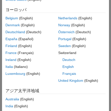
数学的計算で業界をリードする世界的なソフトウェア開発会社の
ヨーロッパ
®
MathWorks
は本日、
Snapdragon
ファミリのプロセッサ
に組み込
®
Belgium
(English)
Netherlands
(English)
まれているテクノロジー、Qualcomm
Hexagon™ NPU (ニューラ
ル プロセッシング ユニット) 向けハードウェア サポート パッケー
Denmark
(English)
Norway
(English)
ジの提供を開始したことを発表しました。MathWorks ハードウェア
Deutschland
(Deutsch)
Österreich
(Deutsch)
サポート パッケージは、Qualcomm Technologies の Hexagon NPU
®
España
(Español)
Portugal
(English)
アーキテクチャ専用に最適化された
MATLAB
モデルおよび
®
Simulink
モデルからのコード生成を自動化します。これによりデ
Finland
(English)
Sweden
(English)
ータの正確性と標準への準拠が改善されるとともに、開発者のワー
France
(Français)
Switzerland
クフローの生産性も向上します。MathWorks ソフトウェアと
モデル
Ireland
(English)
Deutsch
ベースデザイン
を使用することで、エンジニアは NPU に関する詳
しい知識がなくても、組み込みアプリケーション向けの量産品質の
Italia
(Italiano)
English
C コードを展開することができるようになります。
Luxembourg
(English)
Français
United Kingdom
(English)
Qualcomm Technologies, Inc. の Product Management 部門の Sr.
Director、Vinesh Sukumar 氏は次のように述べています。
アジア太平洋地域
「Qualcomm Technologies のミッションは、エンジニアに
Snapdragon プロセッサのポテンシャルをフル活用する革新的な製
Australia
(English)
品やアプリケーションを作成できるようになっていただくことで
India
(English)
す。高性能な NPU アプリケーションへの需要が伸び続ける中で、