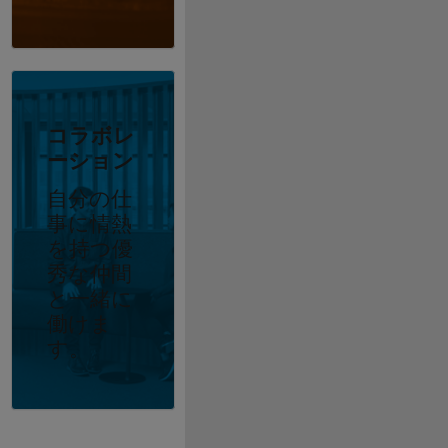
コラボレ
ーション
自分の仕
事に情熱
を持つ優
秀な仲間
と一緒に
働けま
す。