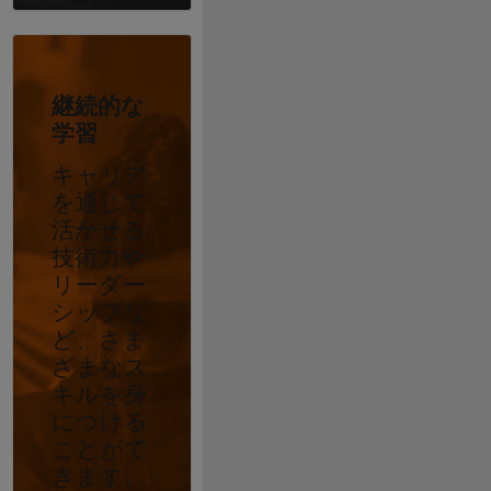
継続的な
学習
キャリア
を通じて
活かせる
技術力や
リーダー
シップな
ど、さま
ざまなス
キルを身
につける
ことがで
きます。