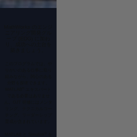
MathWorks のエンジ
ニアリング開発グル
ープ (EDG) に加わ
り、成功への土台を
築きましょう。
このプログラムでは、や
りがいのある仕事に取り
組みながら、関心のある
分野を探求できます。
®
MATLAB
エキスパート
である必要はありませ
ん。OJT 研修にはメンタ
リング、テクニカルコー
チング、リーダーシップ
育成が含まれています。
®
MATLAB と Simulink
を