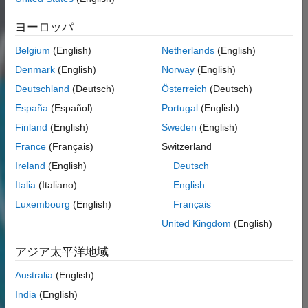
ヨーロッパ
Belgium
(English)
Netherlands
(English)
Denmark
(English)
Norway
(English)
Deutschland
(Deutsch)
Österreich
(Deutsch)
España
(Español)
Portugal
(English)
Finland
(English)
Sweden
(English)
France
(Français)
Switzerland
Ireland
(English)
Deutsch
Italia
(Italiano)
English
Luxembourg
(English)
Français
United Kingdom
(English)
アジア太平洋地域
Australia
(English)
India
(English)