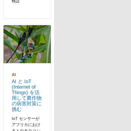
検証
パネルナビゲーション
AI
AI と IoT
(Internet of
Things) を活
用して農作物
の病害対策に
挑む
IoT センサーが
アフリカにおけ
るトウモロコシ