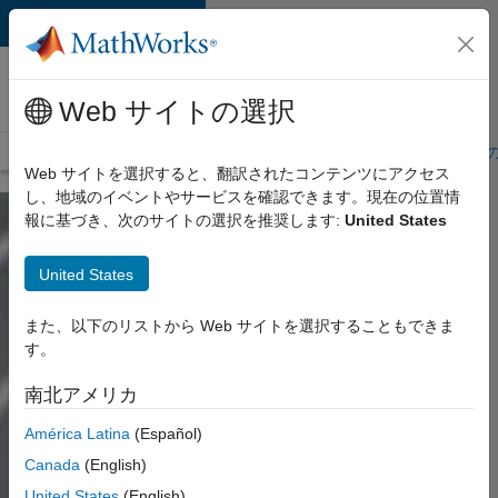
コンテンツへスキップ
MathWorks 採用
情報
Web サイトの選択
採用情報の概要
求人検索
オフィス所在地
学生・キャリア初期
Web サイトを選択すると、翻訳されたコンテンツにアクセス
し、地域のイベントやサービスを確認できます。現在の位置情
報に基づき、次のサイトの選択を推奨します:
United States
United States
また、以下のリストから Web サイトを選択することもできま
す。
南北アメリカ
América Latina
(Español)
Canada
(English)
United States
(English)