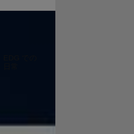
EDG での
日常