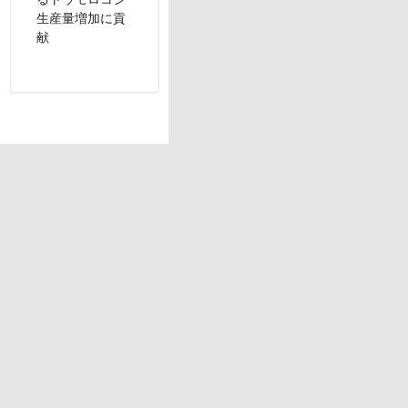
生産量増加に貢
献
MathWorks が働
きがいのある会
社である理由
聡明で情熱的な仲間や経
験豊富な同僚と毎日協力
し、楽しく、やりがいを
感じながら働けます。最
先端のキャンパスは、充
実した特典と成功に必要