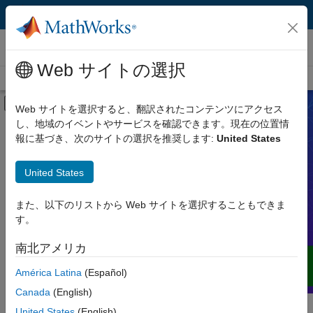
コンテンツへスキップ
ビデオ
Web サイトの選択
ビデオ ホーム
検索
オフキャンバス ナビゲーション メ
Web サイトを選択すると、翻訳されたコンテンツにアクセス
し、地域のイベントやサービスを確認できます。現在の位置情
製品
ビデオ
報に基づき、次のサイトの選択を推奨します:
United States
ビデオタイプ
United States
デモ、ハウツー、ユーザー事例、Web
セミナーなどを通じて、MATLAB や
機能
Simulink、その他 MathWorks 製品、サ
また、以下のリストから Web サイトを選択することもできま
ービス、ソリューションについての理解
す。
用途
を広げることができます。
南北アメリカ
言語
América Latina
(Español)
Canada
(English)
United States
(English)