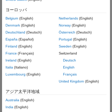
メインコンテンツ
検索
ヨーロッパ
検索
Belgium
(English)
Netherlands
(English)
並べ替え
Denmark
(English)
Norway
(English)
Deutschland
(Deutsch)
Österreich
(Deutsch)
España
(Español)
Portugal
(English)
Finland
(English)
Sweden
(English)
France
(Français)
Switzerland
Ireland
(English)
Deutsch
Italia
(Italiano)
English
Luxembourg
(English)
Français
United Kingdom
(English)
アジア太平洋地域
Australia
(English)
India
(English)