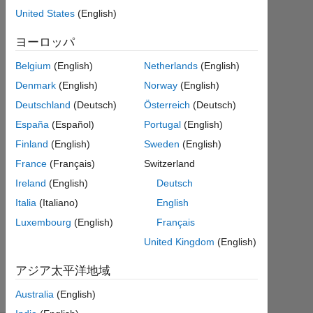
10
United States
(English)
月
22
ヨーロッパ
0
回
Belgium
(English)
Netherlands
(English)
答
Denmark
(English)
Norway
(English)
Deutschland
(Deutsch)
Österreich
(Deutsch)
2022
10
España
(Español)
Portugal
(English)
月
Finland
(English)
Sweden
(English)
23
France
(Français)
Switzerland
に更
Ireland
(English)
Deutsch
新
5
Italia
(Italiano)
English
ビ
Luxembourg
(English)
Français
ュ
United Kingdom
(English)
ー
(30
アジア太平洋地域
日
間)
Australia
(English)