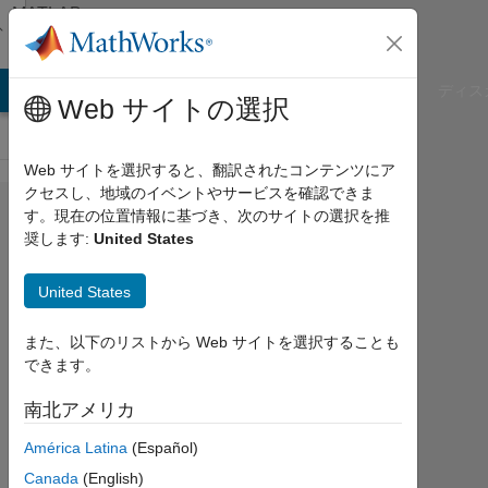
コンテンツへスキップ
MATLAB
Answers
B Answers
File Exchange
Cody
AI Chat Playground
ディス
Web サイトの選択
Web サイトを選択すると、翻訳されたコンテンツにア
クセスし、地域のイベントやサービスを確認できま
Trying
す。現在の位置情報に基づき、次のサイトの選択を推
奨します:
United States
to add
a Row
United States
to a
nested
また、以下のリストから Web サイトを選択することも
できます。
table
南北アメリカ
Xymbu
América Latina
(Español)
2022
Canada
(English)