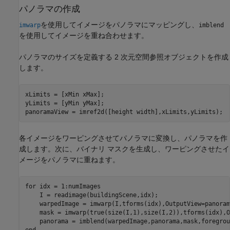
パノラマの作成
を使用してイメージをパノラマにマッピングし、
imwarp
imblend
を使用してイメージを重ね合わせます。
パノラマのサイズを定義する 2 次元空間参照オブジェクトを作成
します。
xLimits = [xMin xMax];

yLimits = [yMin yMax];

panoramaView = imref2d([height width],xLimits,yLimits);
各イメージをワーピングさせてパノラマに変換し、パノラマを作
成します。次に、バイナリ マスクを生成し、ワーピングさせたイ
メージをパノラマに重ねます。
for
 idx = 1:numImages

    I = readimage(buildingScene,idx);   

    warpedImage = imwarp(I,tforms(idx),OutputView=panoram
    mask = imwarp(true(size(I,1),size(I,2)),tforms(idx),O
end