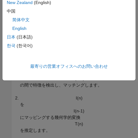
New Zealand
(English)
中国
简体中文
English
イメージ ペアのレジストレーション
日本
(日本語)
한국
(한국어)
パノラマを作成するには、まず次の手順によって、連続したイメ
ージ ペアのレジストレーションを行います。
I
(
n
)
最寄りの営業オフィスへのお問い合わせ
と
I
(
n
-
1
)
の間で特徴を検出し、マッチングします。
I
(
n
)
を
I
(
n
-
1
)
にマッピングする幾何学的変換
T
(
n
)
を推定します。