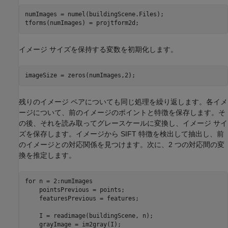
numImages = numel(buildingScene.Files);

tforms(numImages) = projtform2d;
イメージ サイズを保持する変数を初期化します。
imageSize = zeros(numImages,2);
残りのイメージ ペアについても同じ処理を繰り返します。各イメ
ージについて、前のイメージのポイントと特徴を保存します。そ
の後、それを読み取ってグレースケールに変換し、イメージ サイ
ズを保存します。イメージから SIFT 特徴を検出して抽出し、前
のイメージとの対応関係を見つけます。次に、2 つの対応間の変
換を推定します。
for
 n = 2:numImages

    pointsPrevious = points;

    featuresPrevious = features;

    I = readimage(buildingScene, n);

    grayImage = im2gray(I);    
