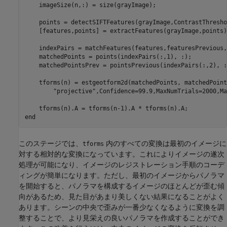
    imageSize(n,:) = size(grayImage);

    points = detectSIFTFeatures(grayImage,ContrastThresho
    [features,points] = extractFeatures(grayImage,points);
    indexPairs = matchFeatures(features,featuresPrevious,
    matchedPoints = points(indexPairs(:,1), :);

    matchedPointsPrev = pointsPrevious(indexPairs(:,2), :
    tforms(n) = estgeotform2d(matchedPoints, matchedPoint
"projective"
,Confidence=99.9,MaxNumTrials=2000,Ma
end
このステージでは、
内のすべての変換は最初のイメージに
tforms
対する相対的な変換になっています。これによりイメージの遂次
処理が可能になり、イメージのレジストレーション手順のコーデ
ィングが簡単になります。ただし、最初のイメージからパノラマ
を開始すると、パノラマを構成するイメージのほとんどが歪む傾
向があるため、見た目があまり美しくない結果になることがよく
あります。シーンの中央で歪みが一番少なくなるように変換を調
整することで、より見栄えの良いパノラマを作成することができ