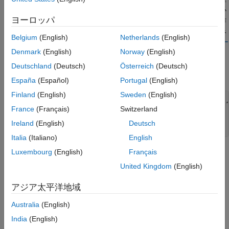
参考文献
みの影響が比較的少ないため、カメラのキャリブレーションは必
参考
ヨーロッパ
要ありません。しかし、レンズ歪みがある場合は、パノラマを作
成する前にカメラのキャリブレーションを行い、イメージの歪み
Belgium
(English)
Netherlands
(English)
を補正しなければなりません。必要に応じて
カメラ キャリブレー
Denmark
(English)
Norway
(English)
ター
アプリを使用し、カメラのキャリブレーションを行います。
Deutschland
(Deutsch)
Österreich
(Deutsch)
イメージを読み込んで表示します。
España
(Español)
Portugal
(English)
Finland
(English)
Sweden
(English)
buildingDir = fullfile(toolboxdir(
"vision"
),
"visiondata"
,
France
(Français)
Switzerland
buildingScene = imageDatastore(buildingDir);

Ireland
(English)
Deutsch
montage(buildingScene.Files)
Italia
(Italiano)
English
Luxembourg
(English)
Français
United Kingdom
(English)
アジア太平洋地域
Australia
(English)
India
(English)