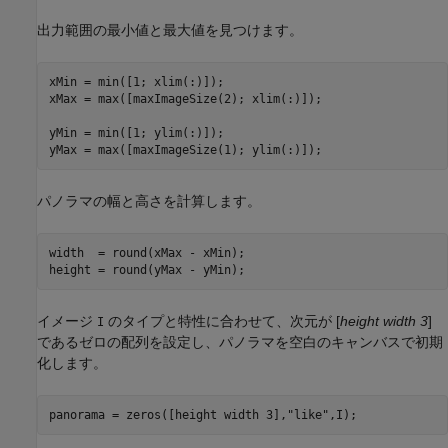
出力範囲の最小値と最大値を見つけます。
xMin = min([1; xlim(:)]);

xMax = max([maxImageSize(2); xlim(:)]);

yMin = min([1; ylim(:)]);

yMax = max([maxImageSize(1); ylim(:)]);
パノラマの幅と高さを計算します。
width  = round(xMax - xMin);

height = round(yMax - yMin);
イメージ
のタイプと特性に合わせて、次元が [
height width 3
]
I
であるゼロの配列を設定し、パノラマを空白のキャンバスで初期
化します。
panorama = zeros([height width 3],
"like"
,I);