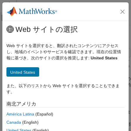
コンテンツへスキップ
MATLAB ヘルプ センター
オフキャンバス ナビゲーション メ
メインコンテンツ
Web サイトの選択
ドキュメンテーションのホーム
パノラマの作成
イメージ処理とコンピューター ビジョン
Web サイトを選択すると、翻訳されたコンテンツにアクセス
し、地域のイベントやサービスを確認できます。現在の位置情
Computer Vision Toolbox
報に基づき、次のサイトの選択を推奨します:
United States
特徴の検出、抽出、およびマッチング
この例では、複数のイメージを自動的に繋ぎ合わせてパノラマを
作成する方法を示します。イメージを繋ぎ合わせる手続きは、特
Computer Vision Toolbox
United States
徴ベースのイメージ レジストレーションを拡張したものです。1
Computer Vision Toolbox 入門
組のイメージ ペアのレジストレーションを行う代わりに、複数の
イメージ ペアを互いに比較しながらレジストレーションを連続的
また、以下のリストから Web サイトを選択することもできま
パノラマの作成
に行い、パノラマを形成します。
す。
項目一覧
イメージの読み込み
南北アメリカ
イメージの読み込み
イメージ ペアのレジストレーション
この例で使用するイメージ セットには建物の写真が含まれていま
América Latina
(Español)
す。これらの写真は、キャリブレーションされていないスマート
パノラマの初期化
Canada
(English)
フォン カメラを左から右へ水平に移動させて、建物のすべての部
パノラマの作成
United States
(English)
分をカバーするように撮影したものです。イメージにはレンズ歪