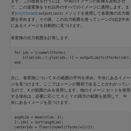
ます。この改善を行うには、中央のイメージの変換を反転させ
て、この逆変換をそれ以外のすべてのイメージに適用します。ま
ず
メソッドを使用して各変換の出力範
projtform2d
outputLimits
囲を求めます。その後、この出力範囲を使ってシーンのほぼ中央
にあるイメージを自動的に見つけます。
各変換の出力範囲を計算します。
for
 idx = 1:numel(tforms)           

end
次に、各変換について X の範囲の平均を求め、中央にあるイメー
ジを見つけます。ここではシーンが横長であることがわかってい
るので、X の範囲のみを使用します。他のイメージ セットを使用
する場合は、必要に応じて X と Y の両方の範囲を使用して、中
央にあるイメージを見つけます。
avgXLim = mean(xlim, 2);

[~,idx] = sort(avgXLim);

centerIdx = floor((numel(tforms)+1)/2);
