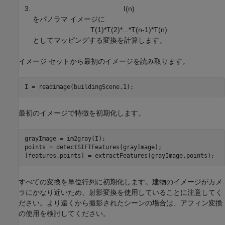
I
(
n
)
をパノラマ イメージに
T
(
1
)
*
T
(
2
)
*
.
.
.
*
T
(
n
-
1
)
*
T
(
n
)
としてマッピングする変換を計算します。
イメージ セットから最初のイメージを読み取ります。
I = readimage(buildingScene,1);
最初のイメージで特徴を初期化します。
grayImage = im2gray(I);

points = detectSIFTFeatures(grayImage);

[features,points] = extractFeatures(grayImage,points);
すべての変換を単位行列に初期化します。建物のイメージがカメ
ラにかなり近いため、射影変換を使用していることに注意してく
ださい。より遠くから撮影されたシーンの場合は、アフィン変換
の使用を検討してください。