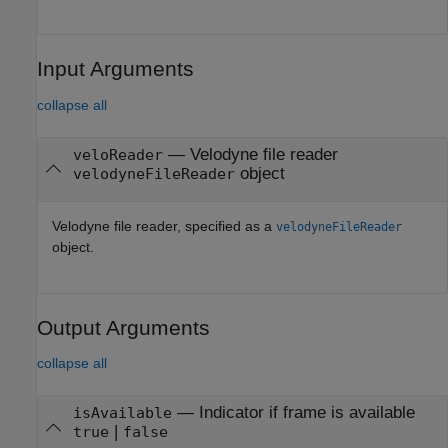
Input Arguments
collapse all
—
Velodyne file reader
veloReader
object
velodyneFileReader
Velodyne file reader, specified as a
velodyneFileReader
object.
Output Arguments
collapse all
— Indicator if frame is available
isAvailable
|
true
false