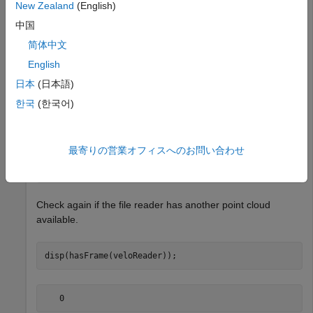
New Zealand
(English)
Check if the file reader has a point cloud to read.
中国
简体中文
disp(hasFrame(veloReader));
English
日本
(日本語)
한국
(한국어)
Read the last frame of the file.
最寄りの営業オフィスへのお問い合わせ
ptCloudObj = readFrame(veloReader,veloReader.NumberOfF
Check again if the file reader has another point cloud
available.
disp(hasFrame(veloReader));