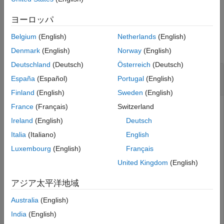
example
See Also
ヨーロッパ
Examples
Belgium
(English)
Netherlands
(English)
collapse all
Denmark
(English)
Norway
(English)
Deutschland
(Deutsch)
Österreich
(Deutsch)
Check for Next Point Cloud in Velodyne PCAP
España
(Español)
Portugal
(English)
File
Finland
(English)
Sweden
(English)
France
(Français)
Switzerland
Ireland
(English)
Deutsch
Create a
object to read a Velodyne®
velodyneFileReader
packet capture (PCAP) file and check for available frames
Italia
(Italiano)
English
using
.
hasFrame
Luxembourg
(English)
Français
United Kingdom
(English)
Read in a point cloud by using a Velodyne® file reader.
Specify the PCAP file to be read and Velodyne® device
アジア太平洋地域
model.
Australia
(English)
veloReader = velodyneFileReader(
'lidarData_Constructio
India
(English)