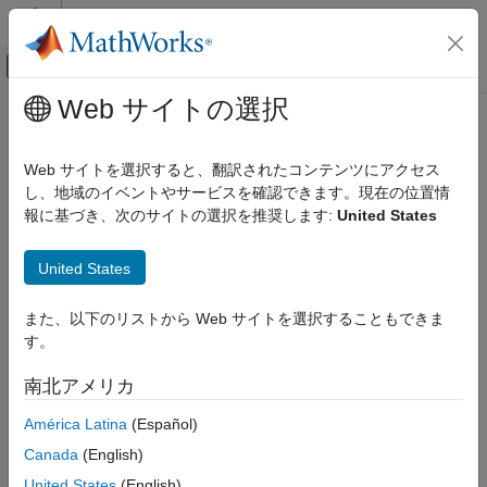
コンテンツへスキップ
MATLAB ヘルプ センター
オフキャンバス ナビゲーション メ
メインコンテンツ
Web サイトの選択
ドキュメンテーションのホーム
hasFrame
イメージ処理とコンピューター ビジョン
Web サイトを選択すると、翻訳されたコンテンツにアクセス
Determine if another
Velodyne
point cloud is available
し、地域のイベントやサービスを確認できます。現在の位置情
Computer Vision Toolbox
報に基づき、次のサイトの選択を推奨します:
United States
3-D Vision
collapse all in page
Process Point Clouds
Syntax
United States
hasFrame
isAvailable = hasFrame(veloReader)
また、以下のリストから Web サイトを選択することもできま
ON THIS PAGE
Description
す。
Syntax
determines if another
= hasFrame(
)
isAvailable
veloReader
Description
南北アメリカ
point cloud is available in the packet capture (PCAP) file of the
Examples
®
input Velodyne
file reader. As you read point clouds using
América Latina
(Español)
Input Arguments
, the point clouds are read sequentially until this
readFrame
Output Arguments
Canada
(English)
function returns
.
false
Version History
United States
(English)