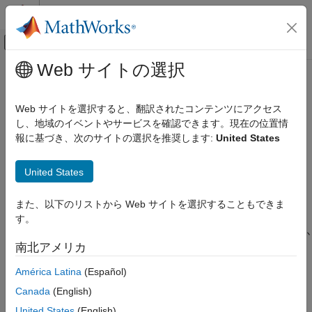
コンテンツへスキップ
MATLAB ヘルプ センター
オフキャンバス ナビゲーション メ
メインコンテンツ
Web サイトの選択
ドキュメンテーションのホーム
open
ロボティクスおよび自律システム
Web サイトを選択すると、翻訳されたコンテンツにアクセス
航空宇宙、防衛
Unreal
Editor を開く
し、地域のイベントやサービスを確認できます。現在の位置情
報に基づき、次のサイトの選択を推奨します:
United States
UAV Toolbox
ページ内をすべて折りたたむ
シナリオ シミュレーション
構文
United States
直方体シナリオ シミュレーション
[status,result] = open(sim3dEditorObj)
open
また、以下のリストから Web サイトを選択することもできま
説明
す。
項目一覧
Add-On Required:
この機能には、これらのアドオンのいずれか
構文
南北アメリカ
が必要です。
説明
América Latina
(Español)
入力引数
Simulink 3D Animation Interface for Unreal Engine Projects
出力引数
Canada
(English)
Vehicle Dynamics Blockset Interface for Unreal Engine
バージョン履歴
United States
(English)
Projects