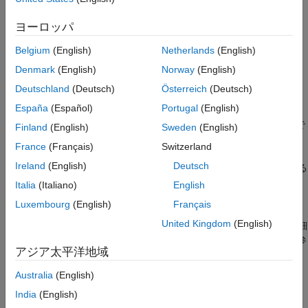
参考
Automated Driving Toolbox Interface for Unreal Engine
ヨーロッパ
Projects
Belgium
(English)
Netherlands
(English)
メモ
Denmark
(English)
Norway
(English)
®
には、
Simulink
3D Animation™
が必要です。
Deutschland
(Deutsch)
Österreich
(Deutsch)
open
España
(Español)
Portugal
(English)
®
は、Unreal
Editor で
[
,
] = open(
)
status
result
sim3dEditorObj
Finland
(English)
Sweden
(English)
®
Unreal Engine
プロジェクトを開きます。
France
(Français)
Switzerland
Ireland
(English)
Deutsch
Unreal Editor でシーンを開発し、Simulink でコシミュレートする
には、
UAV Toolbox Interface for
Unreal Engine
Projects
サポー
Italia
(Italiano)
English
ト パッケージが必要です。このサポート パッケージには、
UAV
Luxembourg
(English)
Français
Toolbox
シーンをカスタマイズできるようにする Unreal Engine
United Kingdom
(English)
プロジェクトが含まれています。このサポート パッケージの詳細
については、
UAV 用の Unreal Engine シーンのカスタマイズ
を参
アジア太平洋地域
照してください。
Australia
(English)
入力引数
India
(English)