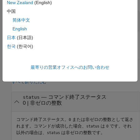
すべて折りたたむ
New Zealand
(English)
中国
—
sim3d.Editor オブジェクト
sim3dEditorObj
简体中文
オブジェクト
sim3d.Editor
English
日本
(日本語)
Unreal Engine プロジェクトの
オブジェク
sim3d.Editor
ト。
한국
(한국어)
最寄りの営業オフィスへのお問い合わせ
出力引数
すべて折りたたむ
— コマンド終了ステータス
status
0 | 非ゼロの整数
コマンド終了ステータス。
または非ゼロの整数として返さ
0
れます。コマンドが成功した場合、
は
です。それ
status
0
以外の場合は、
は非ゼロの整数です。
status