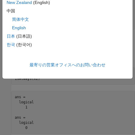
New Zealand
(English)
x1 =

-10 < 11 xor 11 < 10

中国
x2 =

简体中文
-10 < 0 xor 0 < 10
English
日本
(日本語)
これらの不等式を logical
または
に評価するには、
1
0
isAlways
한국
(한국어)
を使用します。1 つの不等式のみが有効な場合、
の式は、
xor
logical
に評価されます。両方の不等式が有効な場合、
の式
1
xor
は、logical
に評価されます。
0
最寄りの営業オフィスへのお問い合わせ
isAlways(x1)

isAlways(x2)
ans =

  logical

     1

ans =

  logical

     0