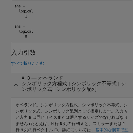
ans =

  logical

     1

ans =

  logical

     0
入力引数
すべて折りたたむ
,
—
オペランド
A
B
シンボリック方程式
|
シンボリック不等式
|
シ
ンボリック式
|
シンボリック配列
オペランド。シンボリック方程式、シンボリック不等式、シ
ンボリック式、シンボリック配列として指定します。入力
A
と入力
は同じサイズまたは適合するサイズでなければなり
B
ません (たとえば、
行
列の行列
と、スカラーまたは
M
N
A
1
行
列の行ベクトル
)。詳細については、
基本的な演算で互
N
B