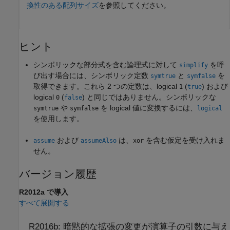
換性のある配列サイズ
を参照してください。
ヒント
シンボリックな部分式を含む論理式に対して
を呼
simplify
び出す場合には、シンボリック定数
と
を
symtrue
symfalse
取得できます。これら 2 つの定数は、logical
(
) および
1
true
logical
(
) と同じではありません。シンボリックな
0
false
や
を logical 値に変換するには、
symtrue
symfalse
logical
を使用します。
および
は、
を含む仮定を受け入れま
assume
assumeAlso
xor
せん。
バージョン履歴
R2012a で導入
すべて展開する
R2016b:
暗黙的な拡張の変更が演算子の引数に与え