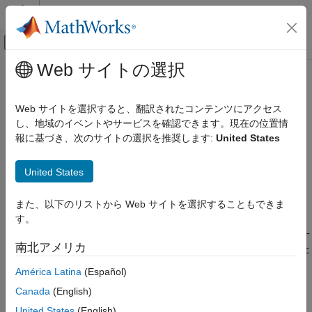
コンテンツへスキップ
MATLAB ヘルプ センター
オフキャンバス ナビゲーション メ
メインコンテンツ
Web サイトの選択
ドキュメンテーションのホーム
xor
数学および最適化
Web サイトを選択すると、翻訳されたコンテンツにアクセス
シンボリック式の論理 XOR
し、地域のイベントやサービスを確認できます。現在の位置情
Symbolic Math Toolbox
報に基づき、次のサイトの選択を推奨します:
United States
MATLAB におけるシンボリック計算
ページ内をすべて折りたたむ
演算子と基本的な演算
構文
United States
xor
xor(A,B)
また、以下のリストから Web サイトを選択することもできま
項目一覧
説明
す。
構文
は、排他的論理和を表します。
または
のいずれか一
xor(
,
)
A
B
A
B
説明
南北アメリカ
方が真の場合、
が真になります。
と
の両方が真また
xor(A,B)
A
B
例
は偽の場合、
は偽です。
xor(A,B)
América Latina
(Español)
入力引数
ヒント
Canada
(English)
例
バージョン履歴
United States
(English)