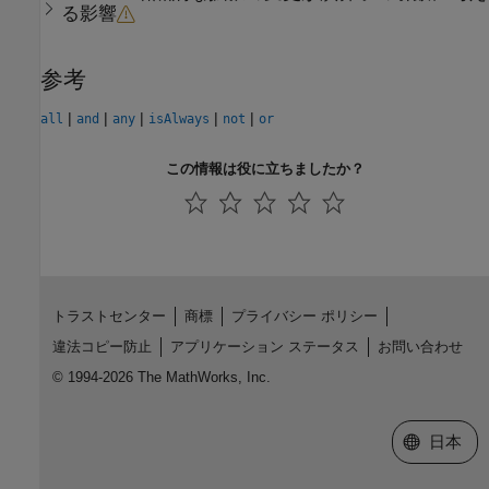
る影響
参考
|
|
|
|
|
all
and
any
isAlways
not
or
この情報は役に立ちましたか？
トラストセンター
商標
プライバシー ポリシー
違法コピー防止
アプリケーション ステータス
お問い合わせ
© 1994-2026 The MathWorks, Inc.
Web サイ
日本