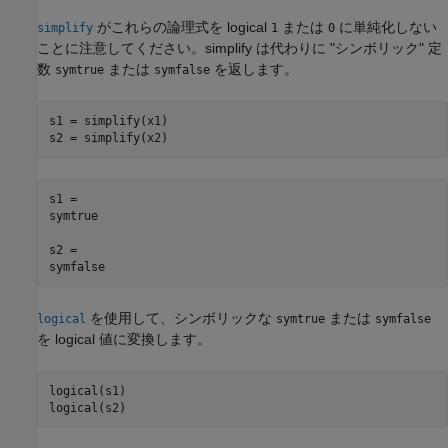
がこれらの論理式を logical
または
に単純化しない
simplify
1
0
ことに注意してください。simplify は代わりに
"シンボリック" 定
数
または
を返します。
symtrue
symfalse
s1 = simplify(x1)

s2 = simplify(x2)
s1 =

symtrue

s2 =

symfalse
を使用して、シンボリックな
または
logical
symtrue
symfalse
を logical 値に変換します。
logical(s1)

logical(s2)