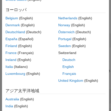
例
参考
ヨーロッパ
条件の設定および評価
Belgium
(English)
Netherlands
(English)
を使用して、2 つのシンボリック不等式を 1 つの論理式に結
xor
Denmark
(English)
Norway
(English)
合します。
Deutschland
(Deutsch)
Österreich
(Deutsch)
syms x

España
(Español)
Portugal
(English)
range = xor(x > -10, x < 10);
Finland
(English)
Sweden
(English)
France
(Français)
Switzerland
変数
を 11 と 0 で置き換えます。
を 11 で置き換えた場合に
x
x
Ireland
(English)
Deutsch
は、不等式
が有効になり、
が無効になります。
x > -10
x < 10
x
を 0 で置き換えた場合には、両方の不等式が有効になります。
Italia
(Italiano)
English
が数値を不等式に代入するだけであることに注意してくださ
subs
Luxembourg
(English)
Français
い。これらの不等式は logical
または logical
に評価されませ
1
0
United Kingdom
(English)
ん。
アジア太平洋地域
x1 = subs(range,x,11)

x2 = subs(range,x,0)
Australia
(English)
India
(English)