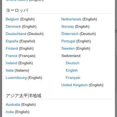
すことができます。
ヨーロッパ
と
は、同じサイズのベクトル、行列または多次元配列になり
P
N
Belgium
(English)
Netherlands
(English)
ます。これは
のサイズでもあります。
または
のスカラー入
X
N
P
力は、他の入力と同じ次元の定数配列に展開されます。
内の値
P
Denmark
(English)
Norway
(English)
は区間 [0 1] に存在しなければならず、
内の値は正の整数でなけ
N
Deutschland
(Deutsch)
Österreich
(Deutsch)
ればなりません。
España
(Español)
Portugal
(English)
例
Finland
(English)
Sweden
(English)
France
(Français)
Switzerland
x = unidinv(0.7,20)

Ireland
(English)
Deutsch
x =

    14

Italia
(Italiano)
English
Luxembourg
(English)
Français
y = unidinv(0.7 + eps,20)

y =

United Kingdom
(English)
    15
アジア太平洋地域
最初のパラメーターを少し変えると、出力に大きな飛びが生じま
Australia
(English)
す。累積分布関数と逆累積分布関数はどちらもステップ関数で
す。この例は、階段で起きることを示したものです。
India
(English)