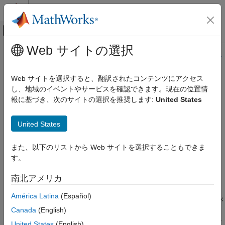
コンテンツへスキップ
MATLAB ヘルプ センター
オフキャンバス ナビゲーション メ
メインコンテンツ
Web サイトの選択
ドキュメンテーションのホーム
このページの内容は最新ではありません。最新版の英語を参照す
るには、ここをクリックします。
AI および統計
Web サイトを選択すると、翻訳されたコンテンツにアクセス
し、地域のイベントやサービスを確認できます。現在の位置情
unidinv
Statistics and Machine Learning Toolbox
報に基づき、次のサイトの選択を推奨します:
United States
確率分布と仮説検定
一変量離散分布
離散一様逆累積分布関数
United States
unidinv
構文
また、以下のリストから Web サイトを選択することもできま
項目一覧
す。
構文
X = unidinv(P,N)
説明
南北アメリカ
説明
例
América Latina
(Español)
拡張機能
は、
で評価される離散一様逆累積分布関数が
X = unidinv(P,N)
X
バージョン履歴
Canada
(English)
以上であるような最小の正の整数
を返します。
を大きさが
P
X
P
参考
の数を
～
の数が入っているハットから取り出す確率と見な
X
1
N
United States
(English)