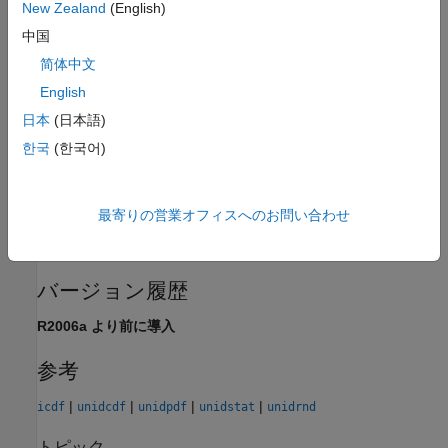
New Zealand
(English)
拡張機能
中国
すべて展開する
简体中文
English
C/C++ コード生成
MATLAB® Coder™ を使用して C および C++ コード
日本
(日本語)
を生成します。
한국
(한국어)
GPU 配列
Parallel Computing Toolbox™ を使用してグラフィ
ックス処理装置 (GPU) 上で実行することにより、
最寄りの営業オフィスへのお問い合わせ
コードを高速化します。
バージョン履歴
R2006a より前に導入
参考
|
|
|
|
icdf
unidcdf
unidpdf
unidstat
unidrnd
トピック