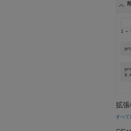
1 
pr
pr
拡張
すべて
C/C