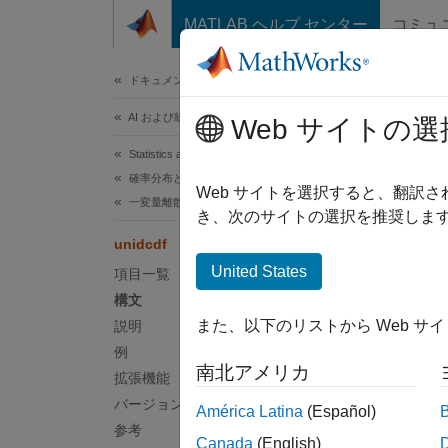
コンテンツへスキップ
MATLAB ヘルプ センター
コミュ
ドキュメ
ドキュメンテーションのホーム
AI および統計
Web サイトの選
このペ
Statistics and Machine Learning Toolbox
uni
確率分布と仮説検定
Web サイトを選択すると、翻訳
一変量離散分布
き、次のサイトの選択を推奨します
離散一
unidcdf
United States
項目一覧
ページ
構文
構文
また、以下のリストから Web サ
説明
例
p = un
南北アメリカ
拡張機能
p = un
バージョン履歴
América Latina
(Español)
説明
参考
Canada
(English)