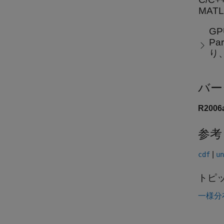
MAT
GP
Pa
り
バー
R200
参考
|
cdf
un
トピ
一様分布