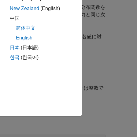
て、
のそれぞれの値に離散一様累積分布関数を
x
New Zealand
(English)
になります。スカラー入力は、他の入力と同じ次
中国
ばなりません。
简体中文
算するアルゴリズムを使用して、
の各値に対
x
English
日本
(日本語)
한국
(한국어)
N
)
(
x
)
以下の正の整数になる確率です。値
x
は整数で