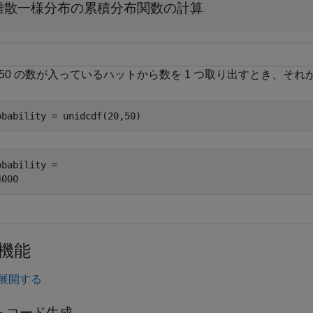
離散一様分布の累積分布関数の計算
～ 50 の数が入っているハットから数を 1 つ取り出すとき、それ
obability = unidcdf(20,50)
obability = 

機能
展開する
++ コード生成