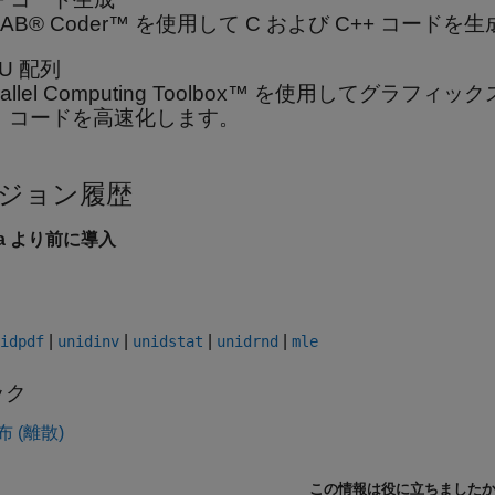
LAB® Coder™ を使用して C および C++ コード
U 配列
rallel Computing Toolbox™ を使用してグラ
、コードを高速化します。
ジョン履歴
6a より前に導入
|
|
|
|
idpdf
unidinv
unidstat
unidrnd
mle
ック
 (離散)
この情報は役に立ちました