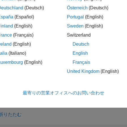
は、
において対応する観測可能な最大値を使用し
idcdf(x,N)
N
Deutschland
(Deutsch)
Österreich
(Deutsch)
す。
と
は、同じサイズのベクトル、行列または多次元配列
x
N
España
(Español)
Portugal
(English)
数配列に展開されます。
の最大観測値は、正の整数でなけれ
N
inland
(English)
Sweden
(English)
は、極端に上裾にある確率をより正確に計
idcdf(x,N,'upper')
France
(Français)
Switzerland
散一様累積分布関数の補数を返します。
reland
(English)
Deutsch
talia
(Italiano)
English
様累積分布関数は、次の式で表されます。
Luxembourg
(English)
Français
p
=
F
(
x
|
N
)
=
Floor
(
x
)
N
I
(
1
,
...
,
United Kingdom
(English)
p
は、最大値が
N
である離散一様分布からの 1 回の観測値が
x
要はありません。
最寄りの営業オフィスへのお問い合わせ
折りたたむ