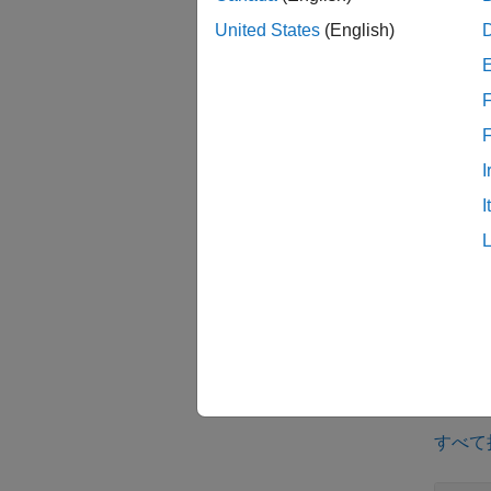
p = un
United States
(English)
返しま
元の定
F
p = un
する離
I
I
離散一
結果の
ある必
例
すべて