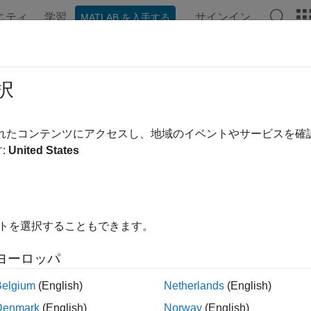
ニティ
学習
サインイン
MATLAB を入手する
ンテーション
例
関数
ブロック
アプリ
ビデオ
択
ージの内容は最新ではありません。最新版の英語を参照するに
dcdf
されたコンテンツにアクセスし、地域のイベントやサービスを
:
United States
様累積分布関数
内をすべて折りたたむ
イトを選択することもできます。
idcdf(x,N)
ヨーロッパ
idcdf(x,N,'upper')
Belgium
(English)
Netherlands
(English)
Denmark
(English)
Norway
(English)