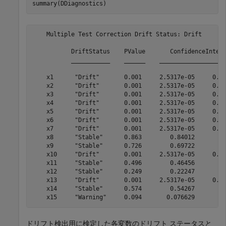
summary(DDiagnostics)
    Multiple Test Correction Drift Status: Drift

           DriftStatus    PValue       ConfidenceInterv
           ___________    ______    ___________________
    x1      "Drift"       0.001     2.5317e-05     0.00
    x2      "Drift"       0.001     2.5317e-05     0.00
    x3      "Drift"       0.001     2.5317e-05     0.00
    x4      "Drift"       0.001     2.5317e-05     0.00
    x5      "Drift"       0.001     2.5317e-05     0.00
    x6      "Drift"       0.001     2.5317e-05     0.00
    x7      "Drift"       0.001     2.5317e-05     0.00
    x8      "Stable"      0.863        0.84012       0.
    x9      "Stable"      0.726        0.69722       0.
    x10     "Drift"       0.001     2.5317e-05     0.00
    x11     "Stable"      0.496        0.46456       0.
    x12     "Stable"      0.249        0.22247       0.
    x13     "Drift"       0.001     2.5317e-05     0.00
    x14     "Stable"      0.574        0.54267       0.
ドリフト検出用に検定した各変数のドリフト ステータスと