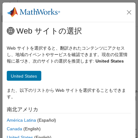
コンテンツへスキップ
MATLAB ヘルプ センター
オフキャンバス ナビゲーション メ
メインコンテンツ
Web サイトの選択
ドキュメンテーションのホーム
DriftDiagnostics
AI および統計
Web サイトを選択すると、翻訳されたコンテンツにアクセス
バッチ ドリフト検出の診断情報
し、地域のイベントやサービスを確認できます。現在の位置情
Statistics and Machine Learning Toolbox
R2022a 以降
報に基づき、次のサイトの選択を推奨します:
United States
確率分布と仮説検定
このページをすべて展開する
仮説検定
United States
説明
DriftDiagnostics
また、以下のリストから Web サイトを選択することもできま
項目一覧
オブジェクトには、関数
でバッチ
DriftDiagnostics
detectdrift
す。
ドリフト検出用の並べ替え検定を実行した後に返される診断情報
説明
が格納されます。
作成
南北アメリカ
プロパティ
作成
América Latina
(Español)
オブジェクト関数
例
Canada
(English)
オブジェクトは、
を使用してベー
DriftDiagnostics
detectdrift
バージョン履歴
スラインとターゲットのデータ セット間のドリフトを検定するこ
United States
(English)