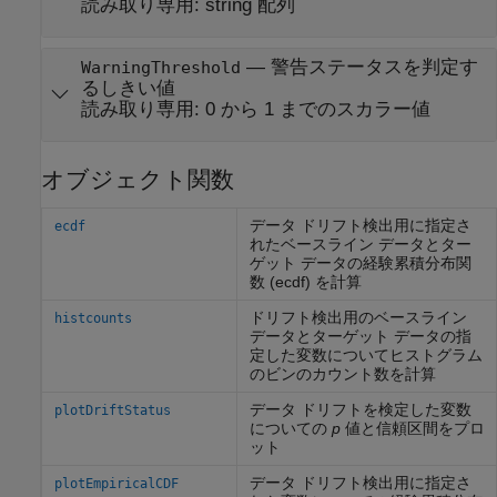
読み取り専用:
string 配列
—
警告ステータスを判定す
WarningThreshold
るしきい値
読み取り専用:
0 から 1 までのスカラー値
オブジェクト関数
データ ドリフト検出用に指定さ
ecdf
れたベースライン データとター
ゲット データの経験累積分布関
数 (ecdf) を計算
ドリフト検出用のベースライン
histcounts
データとターゲット データの指
定した変数についてヒストグラム
のビンのカウント数を計算
データ ドリフトを検定した変数
plotDriftStatus
についての
p
値と信頼区間をプロ
ット
データ ドリフト検出用に指定さ
plotEmpiricalCDF