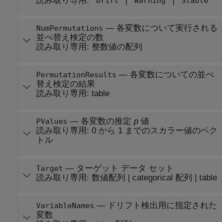
読み取り専用:
|
|
"Drift"
"Warning"
"Stable"
—
各変数について実行される
NumPermutations
並べ替え検定の数
読み取り専用:
整数値の配列
—
各変数についての並べ
PermutationResults
替え検定の結果
読み取り専用:
table
—
各変数の推定
p
値
PValues
読み取り専用:
0 から 1 までのスカラー値のベク
トル
—
ターゲット データ セット
Target
読み取り専用:
数値配列
|
categorical 配列
|
table
—
ドリフト検出用に指定された
VariableNames
変数