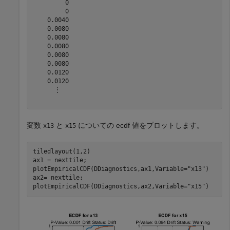
         0

         0

    0.0040

    0.0080

    0.0080

    0.0080

    0.0080

    0.0080

    0.0120

    0.0120

      ⋮

変数
と
についての ecdf 値をプロットします。
x13
x15
tiledlayout(1,2)

ax1 = nexttile;

plotEmpiricalCDF(DDiagnostics,ax1,Variable=
"x13"
)

ax2= nexttile;

plotEmpiricalCDF(DDiagnostics,ax2,Variable=
"x15"
)