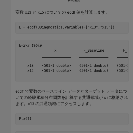
変数
と
についての ecdf 値を計算します。
x13
x15
E = ecdf(DDiagnostics,Variables=[
"x13"
,
"x15"
])
E=
2×3 table
                 x             F_Baseline         F_Tar
           ______________    ______________    ________
    x13    {501×1 double}    {501×1 double}    {501×1 d
    x15    {501×1 double}    {501×1 double}    {501×1 d
で変数のベースライン データとターゲット データにつ
ecdf
いての経験累積分布関数を計算する共通領域が x に格納され
ます。
の共通領域にアクセスします。
x13
E.x{1}