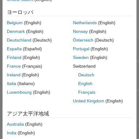
とで作成します。
参考
ヨーロッパ
プロパティ
Belgium
(English)
Netherlands
(English)
すべて展開する
Denmark
(English)
Norway
(English)
Deutschland
(Deutsch)
Österreich
(Deutsch)
—
ベースライン データ セット
Baseline
España
(Español)
Portugal
(English)
読み取り専用:
数値配列
|
categorical 配列
|
table
Finland
(English)
Sweden
(English)
France
(Français)
Switzerland
—
データ内のカテゴリ
CategoricalVariables
カル変数のインデックス
Ireland
(English)
Deutsch
読み取り専用:
数値配列
|
[]
Italia
(Italiano)
English
Luxembourg
(English)
Français
—
推定
p
値の 95% 信頼
ConfidenceIntervals
United Kingdom
(English)
区間の範囲
読み取り専用:
0 から 1 までの正のスカラー値の
アジア太平洋地域
2 行の行列
|
NaN
Australia
(English)
—
各変数のドリフト ステータス
DriftStatus
India
(English)
読み取り専用:
string 配列