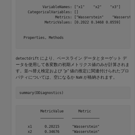
           VariableNames: ["x1"    "x2"    "x3"]

    CategoricalVariables: []

                 Metrics: ["Wasserstein"    "Wasserstei
            MetricValues: [0.2022 0.3468 0.0559]

  Properties, Methods

により、ベースライン データとターゲット デ
detectdrift
ータを使用して各変数の初期メトリクス値のみが計算されま
す。並べ替え検定および
"p"
値の推定に関連付けられたプロ
パティについては、空になるか
が格納されます。
NaN
summary(DDiagnostics)
          MetricValue       Metric    

          ___________    _____________

    x1      0.20215      "Wasserstein"

    x2      0.34676      "Wasserstein"
