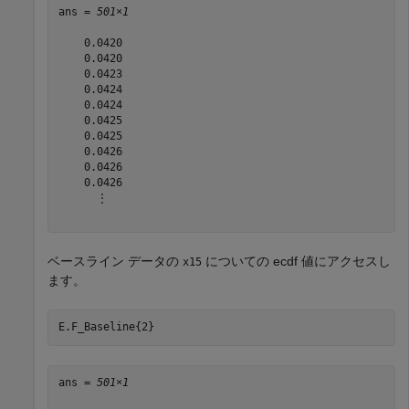
ans = 
501×1
    0.0420

    0.0420

    0.0423

    0.0424

    0.0424

    0.0425

    0.0425

    0.0426

    0.0426

    0.0426

      ⋮

ベースライン データの
についての ecdf 値にアクセスし
x15
ます。
E.F_Baseline{2}
ans = 
501×1