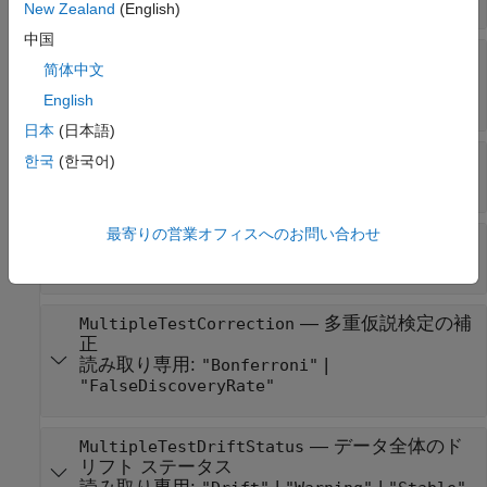
New Zealand
(English)
中国
—
ドリフト ステータスを判定
DriftThreshold
简体中文
するしきい値
読み取り専用:
0 から 1 までのスカラー値
English
日本
(日本語)
—
メトリクスのリスト
Metrics
한국
(한국어)
読み取り専用:
string 配列
最寄りの営業オフィスへのお問い合わせ
—
変数のメトリクス値
MetricValues
読み取り専用:
行ベクトル
—
多重仮説検定の補
MultipleTestCorrection
正
読み取り専用:
|
"Bonferroni"
"FalseDiscoveryRate"
—
データ全体のド
MultipleTestDriftStatus
リフト ステータス