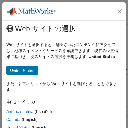
コンテンツへスキップ
MATLAB ヘルプ センター
オフキャンバス ナビゲーション メ
メインコンテンツ
Web サイトの選択
ドキュメンテーションのホーム
多変量分布
AI および統計
Web サイトを選択すると、翻訳されたコンテンツにアクセス
ベクトル値の分布から標本を計算、当てはめ、生成
し、地域のイベントやサービスを確認できます。現在の位置情
Statistics and Machine Learning Toolbox
"多変量分布"
は、複数の確率変数が含まれている確率分布です。
報に基づき、次のサイトの選択を推奨します:
United States
確率分布と仮説検定
確率変数は、相互に関連がある場合があります。Statistics and
カテゴリ
Machine Learning Toolbox™ には、確率分布オブジェクト、分布
United States
関数、対話型アプリなど、多変量分布を処理する方法がいくつか
一変量離散分布
用意されています。詳細については、
確率分布の操作
を参照して
一変量連続分布
また、以下のリストから Web サイトを選択することもできま
ください。
多変量分布
す。
調査と可視化
オブジェクト
南北アメリカ
疑似乱数と準乱数の生成
リサンプリングの手法
混合ガウス モデルの作成
América Latina
(Español)
gmdistribution
仮説検定
Canada
(English)
多項確率分布オブジェクト
MultinomialDistribution
United States
(English)