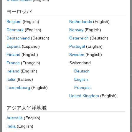
関数
ヨーロッパ
すべて展開する
Belgium
(English)
Netherlands
(English)
Denmark
(English)
Norway
(English)
オブジェクトの処理
gmdistribution
Deutschland
(Deutsch)
Österreich
(Deutsch)
España
(Español)
Portugal
(English)
コピュラ分布の関数
Finland
(English)
Sweden
(English)
France
(Français)
Switzerland
ウィシャート分布の関数
Ireland
(English)
Deutsch
Italia
(Italiano)
English
逆ウィシャート分布の関数
Luxembourg
(English)
Français
United Kingdom
(English)
多変量正規分布の関数
アジア太平洋地域
多変量
"t"
分布の関数
Australia
(English)
India
(English)
多項分布の関数