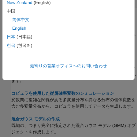
New Zealand
(English)
中国
トピック
简体中文
English
コピュラを使用した相関のある標本の生成
"コピュラ" は、変数間の依存関係を記述する関数であり、相関が
日本
(日本語)
ある多変量データをモデル化する分布を作成する方法を提供しま
한국
(한국어)
す。
順位相関による相関データの生成
最寄りの営業オフィスへのお問い合わせ
コピュラと順位相関を使用して、累積分布逆関数を使用できない
確率分布 (ピアソンの柔軟な分布族など) から相関データを生成し
ます。
コピュラを使用した従属確率変数のシミュレーション
変数間に複雑な関係がある多変量分布や異なる分布の個体変数を
含む多変量分布から、コピュラを使用してデータを生成します。
混合ガウス モデルの作成
既知の、つまり完全に指定された混合ガウス モデル (GMM) オブ
ジェクトを作成します。