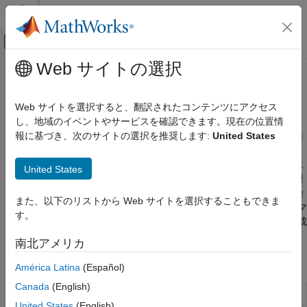
コンテンツへスキップ
MATLAB ヘルプ センター
オフキャンバス ナビゲーション メ
メインコンテンツ
Web サイトの選択
ドキュメンテーションのホーム
隠れマルコフ モデル
AI および統計
Web サイトを選択すると、翻訳されたコンテンツにアクセス
データ生成用のマルコフ モデル
し、地域のイベントやサービスを確認できます。現在の位置情
Statistics and Machine Learning Toolbox
"マルコフ モデル" は、確率過程 (ある確率に従って無作為な結果
報に基づき、次のサイトの選択を推奨します:
United States
クラスター分析と異常検出
または状態の系列を生成する過程) の例です。マルコフ過程は、
カテゴリ
無記憶性によって区別されます。マルコフ過程での現在の状態に
United States
続く次の状態は、現在の状態にのみ依存し、その状態に至った履
階層クラスタリング
歴には依存しません。マルコフ過程のモデルは、毎日の株価や染
k-means および kMedoid クラスタリング
また、以下のリストから Web サイトを選択することもできま
色体における遺伝子の位置など、広範囲に利用されます。
"隠れマ
DBSCAN (Density-Based Spatial Clustering
す。
ルコフ モデル (HMM)" では、与えられた一連の観測データを生成
of Applications with Noise)
した状態シーケンスを復元しようとします。
スペクトル クラスタリング
南北アメリカ
混合ガウス モデル
関数
América Latina
(Español)
最近傍
Canada
(English)
隠れマルコフ モデル
隠れマルコフ モデル事後状態確率
hmmdecode
異常検出
United States
(English)