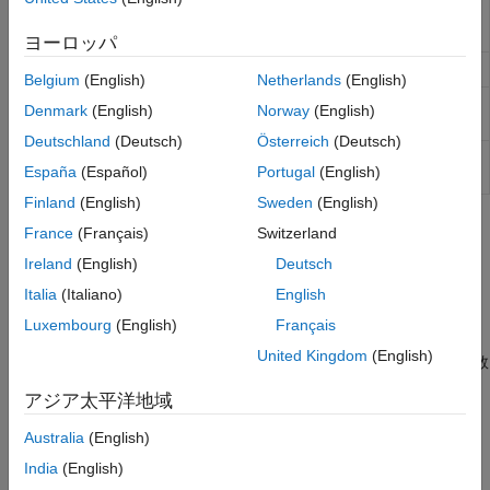
出力と状態からの隠れマルコフ モデルのパラ
hmmestimate
クラスターの可視化と評価
メーター推定
ヨーロッパ
Python モデルの共同実行
隠れマルコフ モデルの状態と出力
hmmgenerate
Belgium
(English)
Netherlands
(English)
出力からの隠れマルコフ モデルのパラメータ
hmmtrain
Denmark
(English)
Norway
(English)
ー推定
Deutschland
(Deutsch)
Österreich
(Deutsch)
隠れマルコフ モデルの最も可能性の高い状態
hmmviterbi
España
(Español)
Portugal
(English)
パス
Finland
(English)
Sweden
(English)
トピック
France
(Français)
Switzerland
Ireland
(English)
Deutsch
隠れマルコフ モデル (HMM)
データからマルコフ モデルを推定します。
Italia
(Italiano)
English
Luxembourg
(English)
Français
マルコフ連鎖
United Kingdom
(English)
マルコフ連鎖は、離散的な状態の集合をもつマルコフ モデルの数
学的な記述です。
アジア太平洋地域
この情報は役に立ちましたか？
Australia
(English)
India
(English)