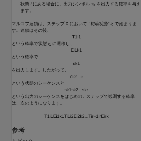
状態
i
にある場合に、出力シンボル
s
を出力する確率を与え
k
ます。
マルコフ連鎖は、ステップ 0 において
"初期状態"
i
で始まりま
0
す。連鎖はその後、
T
1
i
1
という確率で状態
i
に遷移し、
1
E
i
1
k
1
という確率で
s
k
1
を出力します。したがって、
i
1
i
2
...
i
r
という状態のシーケンスと
s
k
1
s
k
2
...
s
k
r
という出力のシーケンスをはじめの
r
ステップで観測する確率
は、次のようになります。
T
1
i
1
E
i
1
k
1
T
i
1
i
2
E
i
2
k
2
...
T
i
r
−
1
i
r
E
i
r
k
参考