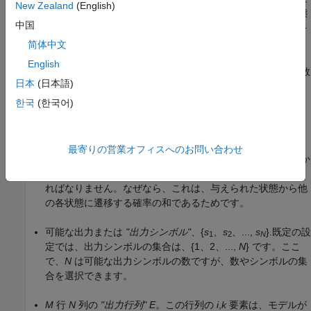
New Zealand
(English)
単に現状であるかもしれません。より複雑なモデルでは、各状態
中国
でのランダムな過程が出力を生成します。たとえば、サイコロを
転がし、任意のステップでの出力を決めることができます。
简体中文
English
マルコフ連鎖は、離散的な状態の集合をもつマルコフ モデルの数
日本
(日本語)
学的な記述です。マルコフ連鎖は、以下によって特徴付けられま
す。
한국
(한국어)
状態の集合 {1、2、...、
M
}
最寄りの営業オフィスへのお問い合わせ
M
行
M
列の
"遷移行列"
T
。この行列の
i
、
j
要素は、状態
i
か
ら状態
j
への遷移確率です。
T
の各行の要素の和は 1 でなけ
ればなりません。なぜなら、これは、与えられた状態から他
の各状態に遷移する確率の和であるためです。
可能な出力または
"出力シンボル"
、{
s
、
s
、...,
s
}.既定の設
1
2
N
定では、出力シンボルの集合は、{1、2、...,
N
} です。ここ
で、
N
は可能な出力シンボルの数ですが、数やシンボルの集
合を選択できます。
M
行
N
列の
"出力行列"
E
。この行列の
i
,
k
要素は、モデルが