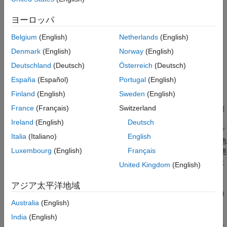
ヨーロッパ
Belgium
(English)
Netherlands
(English)
Denmark
(English)
Norway
(English)
Deutschland
(Deutsch)
Österreich
(Deutsch)
España
(Español)
Portugal
(English)
Finland
(English)
Sweden
(English)
France
(Français)
Switzerland
上図の四角形は、モデル化しようとしている過程が取り得る状態
を表し、矢印は、状態間の遷移を表します。各矢印上のラベル
Ireland
(English)
Deutsch
は、遷移確率を表します。過程の各ステップにおいて、このモデ
Italia
(Italiano)
English
ルは、現在の状態に依存して、出力
(emission)
を生成してから他
Luxembourg
(English)
Français
の状態に遷移します。マルコフ モデルの重要な特性は、次の状態
が現在の状態のみに依存し、現在の状態に至った遷移の履歴には
United Kingdom
(English)
依存しないことです。
アジア太平洋地域
たとえば、一連のコイン投げの場合、表と裏の 2 つの状態があり
Australia
(English)
ます。最後のコイン投げが、モデルの現在の状態を決定します。
また、その後、投げるごとに、次の状態への遷移が決定されま
India
(English)
す。コインが公正であれば、遷移確率はすべて 1/2 です。出力は