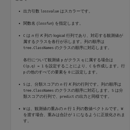
出力引数
はスカラーです。
lossvalue
関数名 (
) を指定します。
lossfun
は
n
行
K
列の logical 行列であり、対応する観測値が
C
属するクラスを各行が示します。列の順序は
のクラスの順序に対応します。
tree.ClassNames
各行について観測値
がクラス
に属する場合は
p
q
を設定することにより、
を作成します。行
C(p,q) = 1
C
の他のすべての要素を
に設定します。
p
0
は、分類スコアの
n
行
K
列の行列です。列の順序は
S
のクラスの順序に対応します。
は分
tree.ClassNames
S
類スコアの行列で、
の出力と同様です。
predict
は、観測値の重みの
n
行 1 列の数値ベクトルです。
W
W
を渡す場合、重みは合計が
になるように正規化されま
1
す。