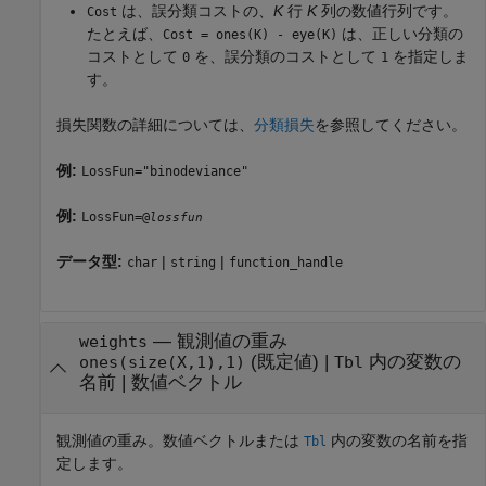
は、誤分類コストの、
K
行
K
列の数値行列です。
Cost
たとえば、
は、正しい分類の
Cost = ones(K) - eye(K)
コストとして
を、誤分類のコストとして
を指定しま
0
1
す。
損失関数の詳細については、
分類損失
を参照してください。
例:
LossFun="binodeviance"
例:
LossFun=@
lossfun
データ型:
|
|
char
string
function_handle
—
観測値の重み
weights
(既定値) |
内の変数の
ones(size(X,1),1)
Tbl
名前
|
数値ベクトル
観測値の重み。数値ベクトルまたは
内の変数の名前を指
Tbl
定します。