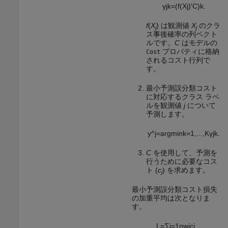
γ
j
k
=
(
f
(
X
j
)
′
C
)
k
.
f
(
X
) は観測値
X
のクラ
j
j
ス事後確率の列ベクト
ルです。
C
はモデルの
プロパティに格納
Cost
されるコスト行列で
す。
最小予測誤分類コスト
に対応するクラス ラベ
ルを観測値
j
について
予測します。
y
^
j
=
argmin
k
=
1
,
...
,
K
γ
j
k
.
C
を使用して、予測を
行うために必要なコス
ト (
c
) を求めます。
j
最小予測誤分類コスト損失
の加重平均は次となりま
す。
L
=
∑
j
=
1
n
w
j
c
j
.