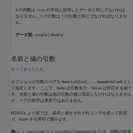
の列数は
の学習に使用したデータと同じでなければ
X
tree
なりません。
の行数は
の行数と同じでなければなりませ
X
Y
ん。
データ型:
|
single
double
名前と値の引数
すべて折りたたむ
オプションの引数のペアを
とし
Name1=Value1,...,NameN=ValueN
て指定します。ここで、
は引数名で、
は対応する値で
Name
Value
す。名前と値の引数は他の引数の後に指定しなければなりません
が、ペアの順序は重要ではありません。
R2021a より前では、名前と値をそれぞれコンマを使って区切
り、
を引用符で囲みます。
Name
例:
は、指数の損失
L = loss(tree,X,Y,LossFun="exponential")