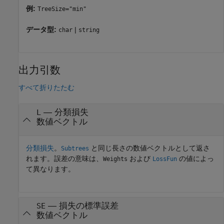
例:
TreeSize="min"
データ型:
|
char
string
出力引数
すべて折りたたむ
— 分類損失
L
数値ベクトル
分類損失
。
と同じ長さの数値ベクトルとして返さ
Subtrees
れます。誤差の意味は、
および
の値によっ
Weights
LossFun
て異なります。
— 損失の標準誤差
SE
数値ベクトル