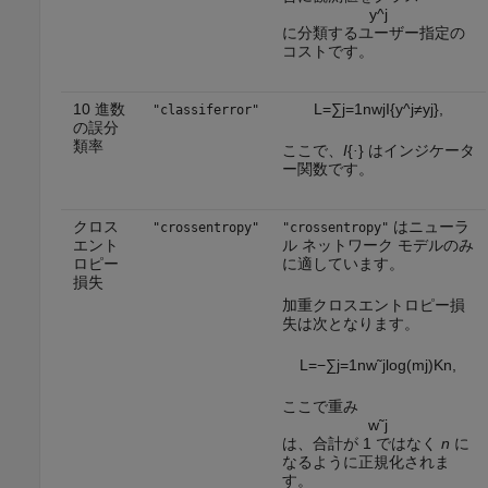
y
^
j
に分類するユーザー指定の
コストです。
10 進数
L
=
∑
j
=
1
n
w
j
I
{
y
^
j
≠
y
j
}
,
"classiferror"
の誤分
類率
ここで、
I
{
·
} はインジケータ
ー関数です。
クロス
はニューラ
"crossentropy"
"crossentropy"
エント
ル ネットワーク モデルのみ
ロピー
に適しています。
損失
加重クロスエントロピー損
失は次となります。
L
=
−
∑
j
=
1
n
w
˜
j
log
(
m
j
)
K
n
,
ここで重み
w
˜
j
は、合計が 1 ではなく
n
に
なるように正規化されま
す。