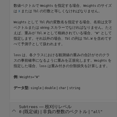
数値ベクトルで
を指定する場合、
のサイズ
Weights
Weights
は
または
の行数と等しくなければなりません。
X
Tbl
として
内の変数名を指定する場合、名前は文字
Weights
Tbl
ベクトルまたは string スカラーでなければなりません。たと
えば、重みが
として格納されている場合、
として
Tbl.W
"W"
指定します。それ以外の場合、
の列は
を含めてす
Tbl
Tbl.W
べて予測子として扱われます。
は、各クラスにおける観測値の重みの合計がそのクラ
loss
スの事前確率になるように重みを正規化します。
を
Weights
指定した場合、
は重み付きの分類損失を計算します。
loss
例:
Weights="W"
データ型:
|
|
|
single
double
char
string
—
枝刈りレベル
Subtrees
(既定値) |
非負の整数のベクトル
|
0
"all"