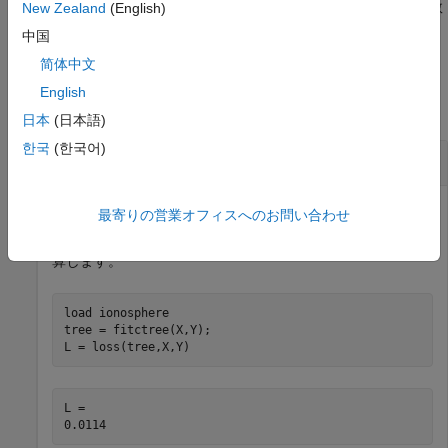
枝刈り順序の木に含まれる葉ノードの数、および名前と値の引数
New Zealand
(English)
で定義される最適な枝刈りレベルも返します。
TreeSize
中国
简体中文
例
English
すべて折りたたむ
日本
(日本語)
한국
(한국어)
標本内分類誤差の計算
最寄りの営業オフィスへのお問い合わせ
データ セットについて、再代入の分類誤差を計
ionosphere
算します。
load 
ionosphere
tree = fitctree(X,Y);

L = loss(tree,X,Y)
L = 
