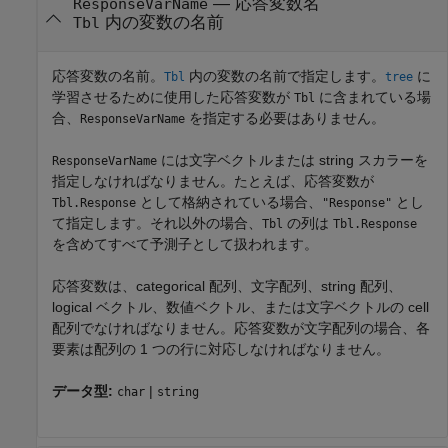
—
応答変数名
ResponseVarName
内の変数の名前
Tbl
応答変数の名前。
内の変数の名前で指定します。
に
Tbl
tree
学習させるために使用した応答変数が
に含まれている場
Tbl
合、
を指定する必要はありません。
ResponseVarName
には文字ベクトルまたは string スカラーを
ResponseVarName
指定しなければなりません。たとえば、応答変数が
として格納されている場合、
とし
Tbl.Response
"Response"
て指定します。それ以外の場合、
の列は
Tbl
Tbl.Response
を含めてすべて予測子として扱われます。
応答変数は、categorical 配列、文字配列、string 配列、
logical ベクトル、数値ベクトル、または文字ベクトルの cell
配列でなければなりません。応答変数が文字配列の場合、各
要素は配列の 1 つの行に対応しなければなりません。
データ型:
|
char
string