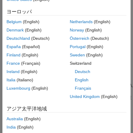
て、学習済み分類木モデル
の
分類損失
を返します。
の
tree
L
L
詳細
解釈は損失関数 (
) と加重スキーム (
) によって異
LossFun
Weights
ヨーロッパ
拡張機能
なります。一般に、優れた分類器の方が分類損失値が小さくなり
バージョン履歴
Belgium
(English)
Netherlands
(English)
ます。
参考
Denmark
(English)
Norway
(English)
は、table
内の予測子データと
内の
= loss(
,
,
)
Tbl
Y
L
tree
Tbl
Y
Deutschland
(Deutsch)
Österreich
(Deutsch)
真のクラス ラベルを使用します。
España
(Español)
Portugal
(English)
は、行列
内の予測子データと
内の真の
= loss(
,
,
)
X
Y
L
tree
X
Y
Finland
(English)
Sweden
(English)
クラス ラベルを使用します。
France
(Français)
Switzerland
Ireland
(English)
Deutsch
例
Italia
(Italiano)
English
では、前の構文におけるいずれかの入
= loss(
___
,
)
L
Name=Value
Luxembourg
(English)
Français
力引数の組み合わせに加えて、1 つ以上の名前と値の引数を使用
United Kingdom
(English)
してオプションを指定します。たとえば、損失関数や観測値の重
みを指定できます。
アジア太平洋地域
例
Australia
(English)
India
(English)
は、分類損失の標準誤差、
[
,
,
,
] = loss(
___
)
L
SE
Nleaf
BestLevel