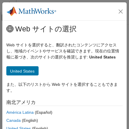
コンテンツへスキップ
MATLAB ヘルプ センター
オフキャンバス ナビゲーション メ
メインコンテンツ
Web サイトの選択
ドキュメンテーションのホーム
loss
AI および統計
Web サイトを選択すると、翻訳されたコンテンツにアクセス
分類木モデルの分類損失
し、地域のイベントやサービスを確認できます。現在の位置情
Statistics and Machine Learning Toolbox
報に基づき、次のサイトの選択を推奨します:
United States
分類
ページ内をすべて折りたたむ
分類木
構文
United States
loss
L = loss(tree,Tbl,ResponseVarName)
また、以下のリストから Web サイトを選択することもできま
項目一覧
L = loss(tree,Tbl,Y)
す。
構文
L = loss(tree,X,Y)
L = loss(
___
,Name=Value)
説明
南北アメリカ
[L,SE,Nleaf,BestLevel] = loss(
___
)
例
説明
América Latina
(Español)
入力引数
名前と値の引数
Canada
(English)
は、table
内の予測子
= loss(
,
,
)
Tbl
L
tree
Tbl
ResponseVarName
出力引数
データと
内の真のクラス ラベルを使用し
Tbl.ResponseVarName
United States
(English)