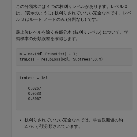
この分類木には 4 つの枝刈りレベルがあります。レベル 0
は、(表示のように) 枝刈りされていない完全な木です。レベ
ル 3 はルート ノードのみ (分割なし) です。
最上位レベルを除く各部分木 (枝刈りレベル) について、学
習標本の分類誤差を確認します。
m = max(Mdl.PruneList) - 1;

trnLoss = resubLoss(Mdl,
'Subtrees'
,0:m)
trnLoss = 
3×1
    0.0267

    0.0533

    0.3067

枝刈りされていない完全な木では、学習観測値の約
2.7% が誤分類されています。