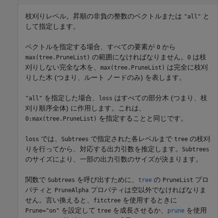
枝刈りレベル。昇順の非負の整数のベクトルまたは
と
"all"
して指定します。
ベクトルを指定する場合、すべての要素が
から
0
の範囲になければなりません。
は枝
max(tree.PruneList)
0
刈りしない完全な木を、
は完全に枝刈
max(tree.PruneList)
りした木 (つまり、ルート ノードのみ) を表します。
を指定した場合、
はすべての部分木 (つまり、枝
"all"
loss
刈り順序全体) に作用します。これは、
を指定することと同じです。
0:max(tree.PruneList)
では、
で指定された各レベルまで
の枝刈
loss
Subtrees
tree
りを行ってから、対応する出力引数を推定します。
Subtrees
のサイズにより、一部の出力引数のサイズが決まります。
関数で
を呼び出すために、
の
プロ
Subtrees
tree
PruneList
パティと
プロパティは空以外でなければなりま
PruneAlpha
せん。言い換えると、
を使用するときに
fitctree
を設定して
を成長させるか、
を使用
Prune="on"
tree
prune