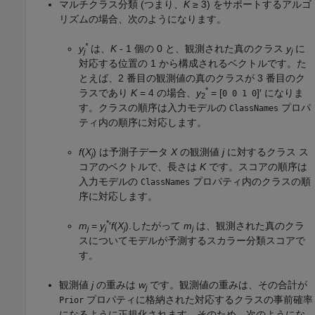
マルチクラス分類 (つまり、
K
≥ 3
) をサポートするアルゴ
リズムの場合、次のようになります。
*
y
は、
K
- 1 個の 0 と、観測された真のクラス
y
に
j
j
対応する位置の 1 から構成されるベクトルです。た
とえば、2 番目の観測値の真のクラスが 3 番目のク
*
ラスであり
K
= 4
の場合、
y
= [
]′
になりま
0 0 1 0
2
す。クラスの順序は入力モデルの
プロパ
ClassNames
ティ内の順序に対応します。
f
(
X
) は予測子データ
X
の観測値
j
に対するクラス ス
j
コアのベクトルで、長さは
K
です。スコアの順序は
入力モデルの
プロパティ内のクラスの順
ClassNames
序に対応します。
*
m
=
y
′
f
(
X
).
したがって
m
は、観測された真のクラ
j
j
j
j
スについてモデルが予測するスカラー分類スコアで
す。
観測値
j
の重みは
w
です。観測値の重みは、その合計が
j
プロパティに格納された対応するクラスの事前確率
Prior
になるように正規化されます。そのため、次のようにな