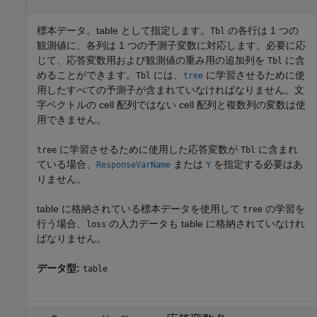
標本データ。table として指定します。
の各行は 1 つの
Tbl
観測値に、各列は 1 つの予測子変数に対応します。必要に応
じて、応答変数用および観測値の重み用の追加列を
に含
Tbl
めることができます。
には、
に学習させるために使
Tbl
tree
用したすべての予測子が含まれていなければなりません。文
字ベクトルの cell 配列ではない cell 配列と複数列の変数は使
用できません。
に学習させるために使用した応答変数が
に含まれ
tree
Tbl
ている場合、
または
を指定する必要はあ
ResponseVarName
Y
りません。
table に格納されている標本データを使用して
の学習を
tree
行う場合、
の入力データも table に格納されていなけれ
loss
ばなりません。
データ型:
table