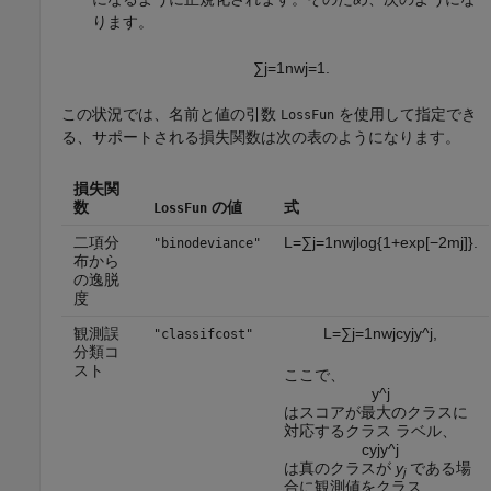
ります。
∑
j
=
1
n
w
j
=
1.
この状況では、名前と値の引数
を使用して指定でき
LossFun
る、サポートされる損失関数は次の表のようになります。
損失関
数
の値
式
LossFun
二項分
L
=
∑
j
=
1
n
w
j
log
{
1
+
exp
[
−
2
m
j
]
}
.
"binodeviance"
布から
の逸脱
度
観測誤
L
=
∑
j
=
1
n
w
j
c
y
j
y
^
j
,
"classifcost"
分類コ
スト
ここで、
y
^
j
はスコアが最大のクラスに
対応するクラス ラベル、
c
y
j
y
^
j
は真のクラスが
y
である場
j
合に観測値をクラス