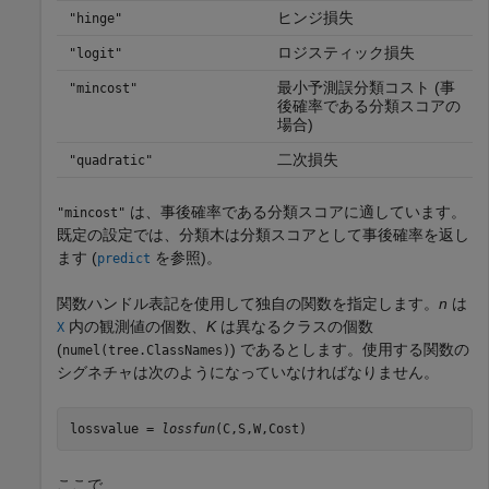
ヒンジ損失
"hinge"
ロジスティック損失
"logit"
最小予測誤分類コスト (事
"mincost"
後確率である分類スコアの
場合)
二次損失
"quadratic"
は、事後確率である分類スコアに適しています。
"mincost"
既定の設定では、分類木は分類スコアとして事後確率を返し
ます (
を参照)。
predict
関数ハンドル表記を使用して独自の関数を指定します。
n
は
内の観測値の個数、
K
は異なるクラスの個数
X
(
) であるとします。使用する関数の
numel(tree.ClassNames)
シグネチャは次のようになっていなければなりません。
lossvalue =
lossfun
(C,S,W,Cost)
ここで