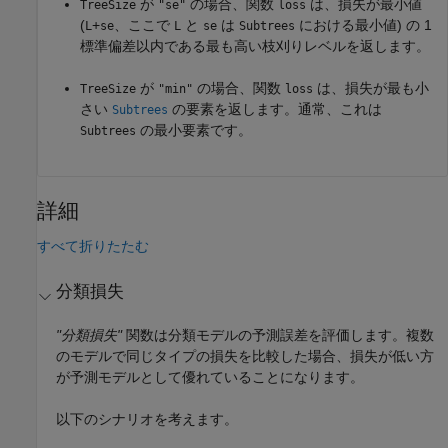
が
の場合、関数
は、損失が最小値
TreeSize
"se"
loss
(
+
、ここで
と
は
における最小値) の 1
L
se
L
se
Subtrees
標準偏差以内である最も高い枝刈りレベルを返します。
が
の場合、関数
は、損失が最も小
TreeSize
"min"
loss
さい
の要素を返します。通常、これは
Subtrees
の最小要素です。
Subtrees
詳細
すべて折りたたむ
分類損失
"分類損失"
関数は分類モデルの予測誤差を評価します。複数
のモデルで同じタイプの損失を比較した場合、損失が低い方
が予測モデルとして優れていることになります。
以下のシナリオを考えます。