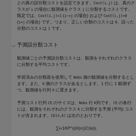
との真の誤分類コストを設定できます。
は、真のク
Cost(i,j)
ラスが
の場合に観測値をクラス
に分類するコストです。
i
j
既定では、
(
の場合) および
Cost(i,j)=1
i~=j
Cost(i,j)=0
(
の場合) です。つまり、正しい分類のコストは
、誤った
i=j
0
分類のコストは
です。
1
予測誤分類コスト
観測値ごとの予測誤分類コストは、観測をそれぞれのクラス
に分類する平均コストです。
学習済みの分類器を使用して
個の観測値を分類するとし
Nobs
ます。また、
個のクラスがあるとします。1 行に 1 観測ず
K
つ、観測値を行列
に置きます。
X
予測コスト行列
のサイズは、
行
列です。
の各行
CE
Nobs
K
CE
には、観測をそれぞれのクラス
に分類する予測 (平均) コス
K
トが含まれます。
は次のとおりです。
CE(
n
,
k
)
∑
i
=
1
K
P
^
(
i
|
X
(
n
)
)
C
(
k
|
i
)
,