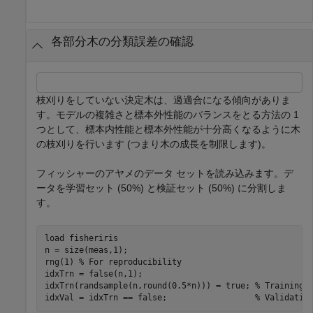
各部分木の分類誤差の確認
枝刈りをしていない決定木は、過適合になる傾向がありま
す。モデルの複雑さと標本外性能のバランスをとる方法の 1
つとして、標本内性能と標本外性能が十分高くなるように木
の枝刈りを行います (つまり木の成長を制限します)。
フィッシャーのアヤメのデータ セットを読み込みます。デ
ータを学習セット (50%) と検証セット (50%) に分割しま
す。
load 
fisheriris
n = size(meas,1);

rng(1) 
% For reproducibility
idxTrn = false(n,1);

idxTrn(randsample(n,round(0.5*n))) = true; 
% Training 
idxVal = idxTrn == false;                  
% Validatio