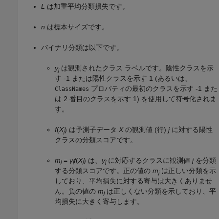
L
は加重平均分類損失です。
n
は標本サイズです。
バイナリ分類は以下です。
y
は観測されたクラス ラベルです。陰性クラスを示
j
す -1 または陽性クラスを示す 1 (あるいは、
プロパティの最初のクラスを示す -1 また
ClassNames
は 2 番目のクラスを示す 1) を使用して符号化されま
す。
f
(
X
) は予測子データ
X
の観測値 (行)
j
に対する陽性
j
クラスの分類スコアです。
m
=
y
f
(
X
) は、
y
に対応するクラスに観測値
j
を分類
j
j
j
j
する分類スコアです。正の値の
m
は正しい分類を示
j
しており、平均損失に対する寄与は大きくありませ
ん。負の値の
m
は正しくない分類を示しており、平
j
均損失に大きく寄与します。