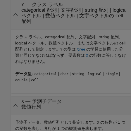
—
クラス ラベル
Y
categorical 配列
|
文字配列
|
string 配列
|
logical
ベクトル
|
数値ベクトル
|
文字ベクトルの cell
配列
クラス ラベル。categorical 配列、文字配列、string 配列、
logical ベクトル、数値ベクトル、または文字ベクトルの cell
配列として指定します。
の型は
の学習に使用した分
Y
tree
類と同じでなければならず、要素数は
の行数に等しくなけ
X
ればなりません。
データ型:
|
|
|
|
|
categorical
char
string
logical
single
|
double
cell
—
予測子データ
X
数値行列
予測子データ。数値行列として指定します。
の各列が 1 つ
X
の変数を表し、各行が 1 つの観測値を表します。