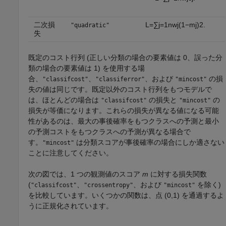
二次損
L
=
∑
j
=
1
n
w
j
(
1
−
m
j
)
2
.
"quadratic"
失
既定のコスト行列 (正しい分類の場合の要素値は 0、誤った分
類の場合の要素値は 1) を使用する場
合、
、
、および
の損
"classifcost"
"classiferror"
"mincost"
失の値は同じです。既定以外のコスト行列をもつモデルで
は、ほとんどの場合は
の損失と
の
"classifcost"
"mincost"
損失が等価になります。これらの損失が異なる値になる可能
性があるのは、最大の事後確率をもつクラスへの予測と最小
の予測コストをもつクラスへの予測が異なる場合で
す。
は分類スコアが事後確率の場合にしか適さない
"mincost"
ことに注意してください。
次の図では、1 つの観測値のスコア
m
に対する損失関数
(
、
、および
を除く)
"classifcost"
"crossentropy"
"mincost"
を比較しています。いくつかの関数は、点 (0,1) を通過するよ
うに正規化されています。