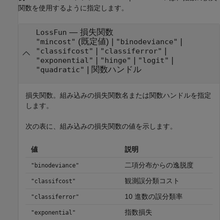
関数を使用するように指定します。
—
損失関数
LossFun
(既定値) |
|
"mincost"
"binodeviance"
|
|
"classifcost"
"classiferror"
|
|
|
"exponential"
"hinge"
"logit"
|
関数ハンドル
"quadratic"
損失関数。組み込みの損失関数名または関数ハンドルを指定
します。
次の表に、組み込みの損失関数の値を示します。
値
説明
二項分布からの逸脱度
"binodeviance"
観測誤分類コスト
"classifcost"
10 進数の誤分類率
"classiferror"
指数損失
"exponential"