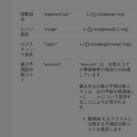
指数損
L
=
∑
j
=
1
n
w
j
exp
(
−
m
j
)
.
"exponential"
失
ヒンジ
L
=
∑
j
=
1
n
w
j
max
{
0
,
1
−
m
j
}
.
"hinge"
損失
ロジス
L
=
∑
j
=
1
n
w
j
log
(
1
+
exp
(
−
m
j
)
)
.
"logit"
ティッ
ク損失
最小予
は、分類スコア
"mincost"
"mincost"
測誤分
が事後確率の場合にのみ適
類コス
しています。
ト
重み付きの最小予測分類コ
ストは、次の手順を観測値
j
= 1、...、
n
について使用す
ることにより計算されま
す。
観測値
X
をクラス
k
に
j
分類する予測誤分類コ
ストを推定します。