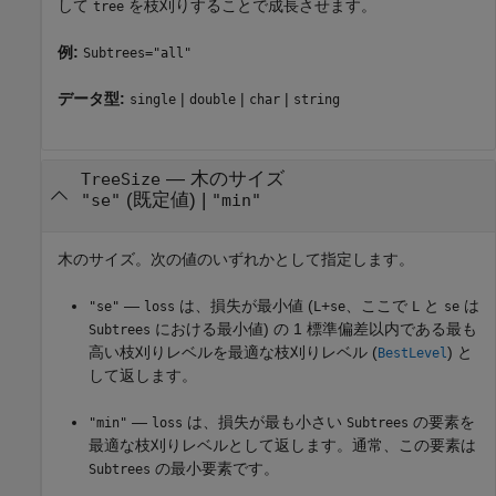
して
を枝刈りすることで成長させます。
tree
例:
Subtrees="all"
データ型:
|
|
|
single
double
char
string
—
木のサイズ
TreeSize
(既定値) |
"se"
"min"
木のサイズ。次の値のいずれかとして指定します。
—
は、損失が最小値 (
+
、ここで
と
は
"se"
loss
L
se
L
se
における最小値) の 1 標準偏差以内である最も
Subtrees
高い枝刈りレベルを最適な枝刈りレベル (
) と
BestLevel
して返します。
—
は、損失が最も小さい
の要素を
"min"
loss
Subtrees
最適な枝刈りレベルとして返します。通常、この要素は
の最小要素です。
Subtrees