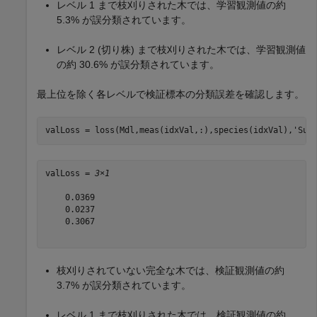
レベル 1 まで枝刈りされた木では、学習観測値の約
5.3% が誤分類されています。
レベル 2 (切り株) まで枝刈りされた木では、学習観測値
の約 30.6% が誤分類されています。
最上位を除く各レベルで検証標本の分類誤差を確認します。
valLoss = loss(Mdl,meas(idxVal,:),species(idxVal),
'Sub
valLoss = 
3×1
    0.0369

    0.0237

    0.3067

枝刈りされていない完全な木では、検証観測値の約
3.7% が誤分類されています。
レベル 1 まで枝刈りされた木では、検証観測値の約