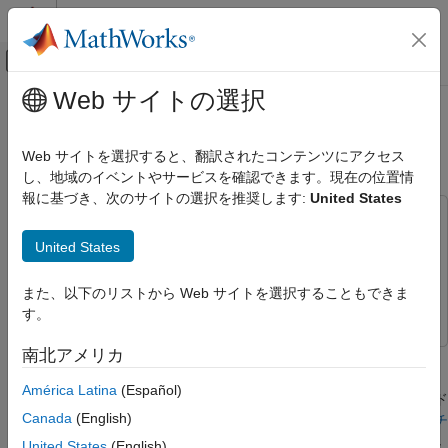
コンテンツへスキップ
MATLAB ヘルプ センター
オフキャンバス ナビゲーション メ
メインコンテンツ
Web サイトの選択
ドキュメンテーションのホーム
Atomic サブチャート用の個別コー
イベントベース モデリング
ドの生成
Web サイトを選択すると、翻訳されたコンテンツにアクセス
し、地域のイベントやサービスを確認できます。現在の位置情
Stateflow
報に基づき、次のサイトの選択を推奨します:
United States
チャート プログラミング
この例では次を使用します。
チャート内の再利用可能なコンポーネント
Simulink Coder
Simulink Coder
United States
Atomic サブチャート
Stateflow
Stateflow
Stateflow
また、以下のリストから Web サイトを選択することもできま
Simulink
Simulink
検証およびコード生成
す。
コード生成
南北アメリカ
この例では、Atomic サブチャートを使用して、Stateflow® チャ
Atomic サブチャート用の個別コードの生成
ートの個別の部分に対するコードを生成する方法を説明します。
América Latina
(Español)
チャート用にコードを生成すると、Atomic サブチャートのコード
項目一覧
Canada
(English)
が別のファイルに保存されます。詳細については、
Atomic サブチ
Atomic サブチャートがない元のモデル
ャート使用した再利用可能なサブコンポーネントの作成
を参照し
United States
(English)