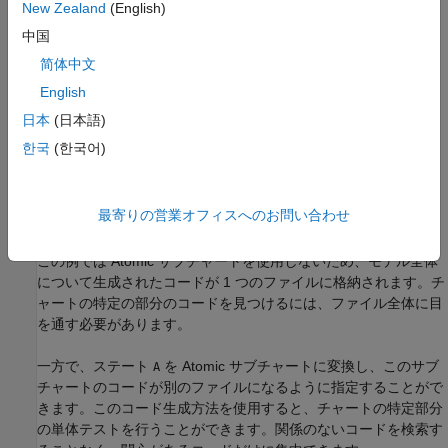
New Zealand
(English)
中国
简体中文
English
日本
(日本語)
한국
(한국어)
最寄りの営業オフィスへのお問い合わせ
この例では Atomic サブチャートを使用しないため、モデル全体
について生成されたコードが 1 つのファイルに格納されます。チ
ャートの特定の部分のコードを見つけるには、ファイル全体に目
を通す必要があります。
一方で、ステート
を Atomic サブチャートに変換し、このサブ
A
チャートのコードが別のファイルになるように指定することがで
きます。このコード生成方法を使用すると、チャートの特定部分
の単体テストを行うことができます。関係のないコードを検索す