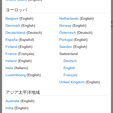
Atomic サブチャートを使用するようにモデ
てください。
ルを編集
ヨーロッパ
コードの生成
Atomic サブチャートがない元のモデル
参考
Belgium
(English)
Netherlands
(English)
次のモデルには
Sine Wave
(Simulink)
ブロックが 2 つあり、一方
Denmark
(English)
Norway
(English)
は周波数が毎秒 1 ラジアンで、もう一方は周波数が毎秒 2 ラジア
ンです。
Deutschland
(Deutsch)
Österreich
(Deutsch)
España
(Español)
Portugal
(English)
Finland
(English)
Sweden
(English)
France
(Français)
Switzerland
Ireland
(English)
Deutsch
Italia
(Italiano)
English
Luxembourg
(English)
Français
チャートの各ステートは飽和論理を使用して、入力正弦波を同じ
周波数の出力矩形波に変換します。
United Kingdom
(English)
アジア太平洋地域
Australia
(English)
India
(English)