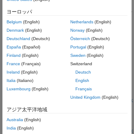
生成コード内の行列の配列レイアウトを選択
ヨーロッパ
列優先、行優先、多次元のいずれかのレイアウトで配列データを
実装する。
Belgium
(English)
Netherlands
(English)
関連情報
Denmark
(English)
Norway
(English)
Deutschland
(Deutsch)
Österreich
(Deutsch)
Trace Stateflow Elements in Generated Code
(Embedded
España
(Español)
Portugal
(English)
Coder)
Finland
(English)
Sweden
(English)
Enhance Readability of Code for Flow Charts
(Embedded
Coder)
France
(Français)
Switzerland
Ireland
(English)
Deutsch
注目の例
Italia
(Italiano)
English
Atomic サブチャート用の個別コードの生成
Luxembourg
(English)
Français
Atomic サブチャート用の独立したコードの生成。
United Kingdom
(English)
モデルを開く
バリアント条件を使用したインジケーター ランプ調光器
アジア太平洋地域
の制御
Australia
(English)
Stateflow のバリアント遷移を使用して、バリエーションがある
再利用可能なコードを作成する。
India
(English)
モデルを開く