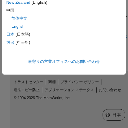
Stateflow チャート内のカスタム C++ コードへのアクセ
New Zealand
(English)
ス
中国
この例では、Simulink® モデルの Stateflow® チャートにカスタム
简体中文
C++ コードを統合する方法を示します。カスタム コードと
Stateflow チャートの間でデータと関数を共有することにより、
English
Stateflow の機能を拡張し、既存のコードを活用できます。詳細
日本
(日本語)
については、Stateflow チャートでのカスタムの C または C++ コ
モデルを開く
ードの使用を参照してください。
한국
(한국어)
この情報は役に立ちましたか？
最寄りの営業オフィスへのお問い合わせ
トラストセンター
商標
プライバシー ポリシー
違法コピー防止
アプリケーション ステータス
お問い合わせ
© 1994-2026 The MathWorks, Inc.
Web サイ
日本