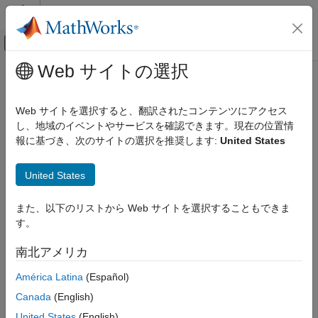
コンテンツへスキップ
MATLAB ヘルプ センター
オフキャンバス ナビゲーション メ
メインコンテンツ
Web サイトの選択
ドキュメンテーションのホーム
コード生成
イベントベース モデリング
Web サイトを選択すると、翻訳されたコンテンツにアクセス
チャートから C または C++ コードを生成する
し、地域のイベントやサービスを確認できます。現在の位置情
Stateflow
®
®
Simulink
Coder™
または Embedded Coder
をお持ちの場合、
報に基づき、次のサイトの選択を推奨します:
United States
検証およびコード生成
®
Stateflow
ブロックを含むモデルから C または C++ コードを生
カテゴリ
成できます。
United States
デバッグ
トピック
信号の監視とログの取得
また、以下のリストから Web サイトを選択することもできま
Stateflow での操作点の保存
す。
Stateflow ブロックからの C または C++ コードの生成
チャートの比較
Stateflow ブロックを含むモデルからコードを生成する。
南北アメリカ
パフォーマンス
Atomic サブチャートからのコードの生成
コード生成
América Latina
(Español)
リンクされている Atomic サブチャートとリンクされていない
ツールの検定と認定
Canada
(English)
Atomic サブチャートのスタンドアロン コードを作成する。
United States
(English)