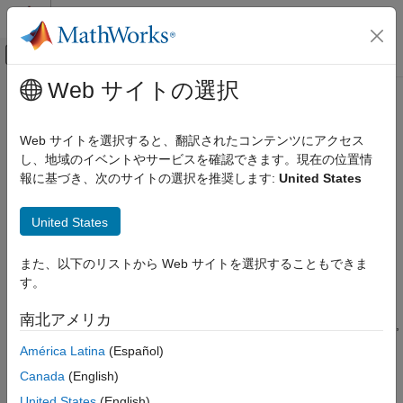
コンテンツへスキップ
MATLAB ヘルプ センター
オフキャンバス ナビゲーション メ
メインコンテンツ
Web サイトの選択
ドキュメンテーションのホーム
ツールの検定と認定
イベントベース モデリング
Web サイトを選択すると、翻訳されたコンテンツにアクセス
®
IEC Certification Kit
を使用した Stateflow
の検定
し、地域のイベントやサービスを確認できます。現在の位置情
Stateflow
IEC Certification Kit (for ISO 26262 and IEC 61508)
を使用して、
報に基づき、次のサイトの選択を推奨します:
United States
検証およびコード生成
Stateflow を ISO 26262: 2018 に対応する TCL1 ツールとして検
カテゴリ
定できます。
United States
デバッグ
トピック
信号の監視とログの取得
また、以下のリストから Web サイトを選択することもできま
Stateflow での操作点の保存
す。
Tool Certification
(IEC Certification Kit)
チャートの比較
®
Use Model-Based Design and MathWorks
tools to meet ISO
南北アメリカ
パフォーマンス
26262, IEC 61508, IEC 62304, EN 50128, EN 50657, EN 50716,
ISO 25119, and IEC 61511 objectives
コード生成
América Latina
(Español)
ツールの検定と認定
Canada
(English)
Overview of the Artifacts in the IEC Certification Kit
(IEC
Certification Kit)
United States
(English)