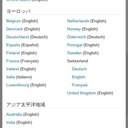
The
IEC Certification Kit
includes certification and qualification
ヨーロッパ
evidence, templates, test cases, and test procedures.
Belgium
(English)
Netherlands
(English)
この情報は役に立ちましたか？
Denmark
(English)
Norway
(English)
Deutschland
(Deutsch)
Österreich
(Deutsch)
España
(Español)
Portugal
(English)
Finland
(English)
Sweden
(English)
France
(Français)
Switzerland
トラストセンター
商標
プライバシー ポリシー
Ireland
(English)
Deutsch
違法コピー防止
アプリケーション ステータス
お問い合わせ
Italia
(Italiano)
English
© 1994-2026 The MathWorks, Inc.
Luxembourg
(English)
Français
United Kingdom
(English)
Web サイ
日本
アジア太平洋地域
Australia
(English)
India
(English)