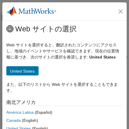
コンテンツへスキップ
MATLAB ヘルプ センター
オフキャンバス ナビゲーション メ
メインコンテンツ
Web サイトの選択
ドキュメンテーションのホーム
Permanent Magnet
物理モデリング
Web サイトを選択すると、翻訳されたコンテンツにアクセス
ブラシレス DC モーター、永久磁石同期モーター
し、地域のイベントやサービスを確認できます。現在の位置情
Simscape Electrical
永久磁石モーターを使用して、高エネルギー用途向けの回転電力
報に基づき、次のサイトの選択を推奨します:
United States
Electrical ブロック ライブラリ
を提供します。
Electromechanical
United States
Simscape ブロック
カテゴリ
システムレベルのモデル化
また、以下のリストから Web サイトを選択することもできま
BLDC
台形の磁束分布をもつ 3 巻線ブラシレス直
Asynchronous​
す。
流モーター
Brushed Motors
FEM-
Permanent magnet synchronous motor
南北アメリカ
Mechanical
Parameterized
defined in terms of magnetic flux linkage
Mechatronic Actuators​
PMSM
América Latina
(Español)
Permanent Magnet
Canada
(English)
Hybrid
Hybrid excitation synchronous machine
Reluctance and Stepper
Excitation
with three-phase wye-wound stator
United States
(English)