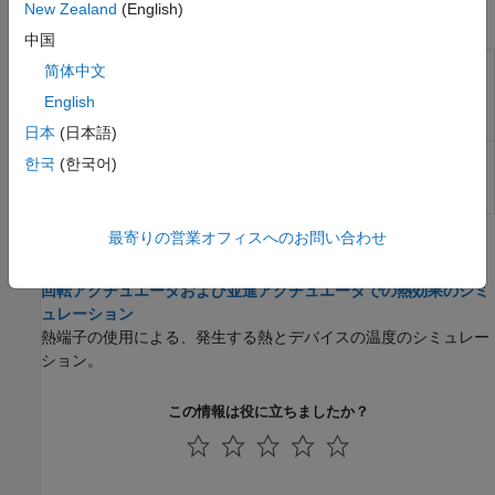
New Zealand
(English)
関数
中国
Calculate flux partial
ee_calculateFluxPartialDerivatives
简体中文
derivatives for FEM-
English
Parameterized
PMSM block
日本
(日本語)
Generate tabulated
ee_generateIdealPMSMfluxData
한국
(한국어)
flux linkage data for
ideal PMSM
最寄りの営業オフィスへのお問い合わせ
トピック
回転アクチュエータおよび並進アクチュエータでの熱効果のシミ
ュレーション
熱端子の使用による、発生する熱とデバイスの温度のシミュレー
ション。
この情報は役に立ちましたか？