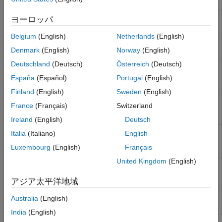
PMSM
Synchronous
PMLSM
正弦波の磁束分布をもつ永久磁石線形同期
ヨーロッパ
モーター
Belgium
(English)
Netherlands
(English)
PMSM
正弦波の磁束分布をもつ永久磁石同期モー
Denmark
(English)
Norway
(English)
ター
Deutschland
(Deutsch)
Österreich
(Deutsch)
PMSM
Single-phase permanent magnet
(Single-
synchronous motor
España
(Español)
Portugal
(English)
Phase)
Finland
(English)
Sweden
(English)
PMSM (DQ0)
Direct-quadrature-zero representation of
France
(Français)
Switzerland
permanent magnet synchronous machine
(R2024b 以降)
Ireland
(English)
Deutsch
PMSM (Four-
Four-phase permanent magnet
Italia
(Italiano)
English
Phase)
synchronous motor with sinusoidal flux
Luxembourg
(English)
Français
distribution
(R2022a 以降)
United Kingdom
(English)
PMSM (Five-
Five-phase permanent magnet
Phase)
synchronous motor with sinusoidal flux
アジア太平洋地域
distribution
PMSM (Six-
正弦波の磁束分布をもつ六相永久磁石同期
Australia
(English)
Phase)
モーター
India
(English)