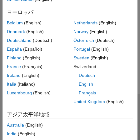
Synchronous
Universal
Universal (or series) motor with electrical and
ヨーロッパ
Motor
torque characteristics
Belgium
(English)
Netherlands
(English)
トピック
Denmark
(English)
Norway
(English)
Deutschland
(Deutsch)
Österreich
(Deutsch)
電気駆動装置の調整
DC モーターのカスケード制御システムを調整する。
España
(Español)
Portugal
(English)
Finland
(English)
Sweden
(English)
この情報は役に立ちましたか？
France
(Français)
Switzerland
Ireland
(English)
Deutsch
Italia
(Italiano)
English
Luxembourg
(English)
Français
United Kingdom
(English)
トラストセンター
商標
プライバシー ポリシー
アジア太平洋地域
違法コピー防止
アプリケーション ステータス
お問い合わせ
© 1994-2026 The MathWorks, Inc.
Australia
(English)
India
(English)