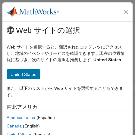
コンテンツへスキップ
MATLAB ヘルプ センター
オフキャンバス ナビゲーション メ
メインコンテンツ
Web サイトの選択
ドキュメンテーションのホーム
Brushed Motors
物理モデリング
Web サイトを選択すると、翻訳されたコンテンツにアクセス
ブラシ DC モーター
し、地域のイベントやサービスを確認できます。現在の位置情
Simscape Electrical
ブラシ モーターを使用して回転運動を提供します。
報に基づき、次のサイトの選択を推奨します:
United States
Electrical ブロック ライブラリ
Electromechanical
Simscape ブロック
United States
カテゴリ
Compound
Compound motor model with electrical and
システムレベルのモデル化
また、以下のリストから Web サイトを選択することもできま
Motor
torque characteristics and fault modeling
Asynchronous​
す。
DC Motor
DC motor model with electrical and torque
Brushed Motors
characteristics and fault modeling
南北アメリカ
Mechanical
RC Servo
Radio control servomotor with PWM-based
Mechatronic Actuators​
América Latina
(Español)
angular position tracking and fault modeling
Permanent Magnet
Canada
(English)
Shunt
Shunt motor with electrical and torque
Reluctance and Stepper
United States
(English)
Motor
characteristics