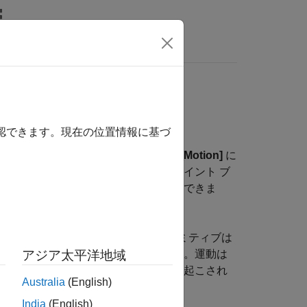
MATLAB Answers
確認できます。現在の位置情報に基づ
らのパラメーター
[Force]
/
[Torque]
と
[Motion]
に
するパラメーター設定によって、ジョイント ブ
ョン時に自動的に値を計算することができま
ゼロに設定できます。ジョイント プリミティブは
入力をもっているわけではありません。運動は
アジア太平洋地域
には速度状態ターゲットによって引き起こされ
Australia
(English)
India
(English)