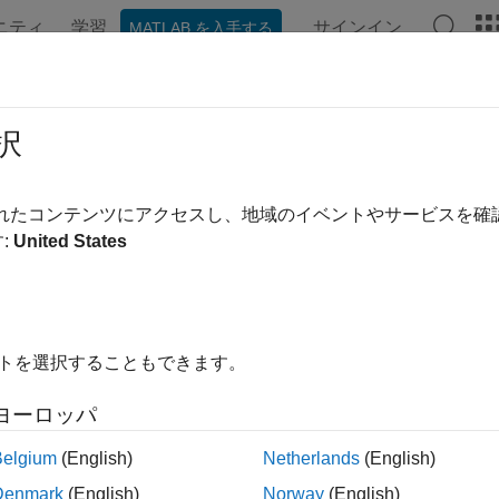
ニティ
学習
サインイン
MATLAB を入手する
ンテーション
例
関数
ブロック
アプリ
ビデオ
ョイントの作動入力の指定
択
モード
されたコンテンツにアクセスし、地域のイベントやサービスを
:
United States
ント ブロックには 2 つの作動パラメーターがあります。これ
、シミュレーション時のジョイントの動作が決まります。選択
は作動パラメーターを入力として受け入れるか、シミュレーシ
イトを選択することもできます。
 つの設定 (
) を使用すると、作動力と作動トルクを直接
[None]
レーション時に自由に動くことができますが、アクチュエータ
ヨーロッパ
にはモデルの他の場所に作用する力とトルクによって、直接的
Belgium
(English)
Netherlands
(English)
Denmark
(English)
Norway
(English)