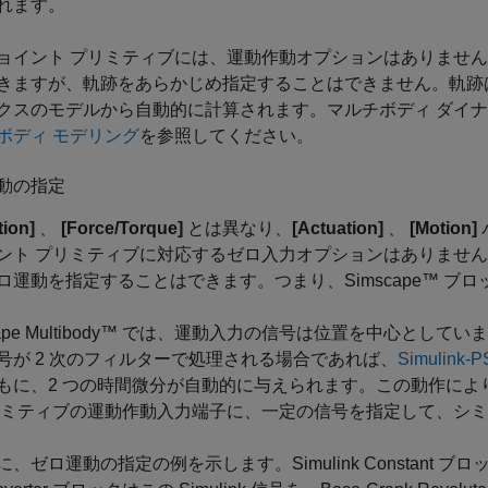
れます。
ョイント プリミティブには、運動作動オプションはありませ
きますが、軌跡をあらかじめ指定することはできません。軌跡
クスのモデルから自動的に計算されます。マルチボディ ダイ
ボディ モデリング
を参照してください。
動の指定
tion]
、
[Force/Torque]
とは異なり、
[Actuation]
、
[Motion]
ント プリミティブに対応するゼロ入力オプションはありませ
運動を指定することはできます。つまり、Simscape™ ブロックや
pe Multibody™
では、運動入力の信号は位置を中心としていま
号が 2 次のフィルターで処理される場合であれば、
Simulink-P
もに、2 つの時間微分が自動的に与えられます。この動作に
リミティブの運動作動入力端子に、一定の信号を指定して、シ
に、ゼロ運動の指定の例を示します。Simulink Constant