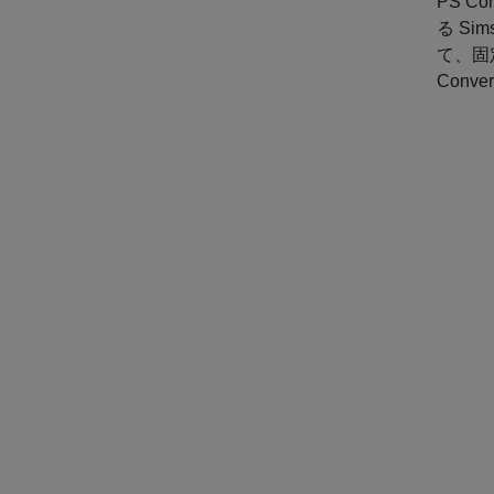
PS Con
る S
て、固定
Conv