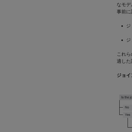
なモデ
事前に
ジ
ジ
これら
適した
ジョイ