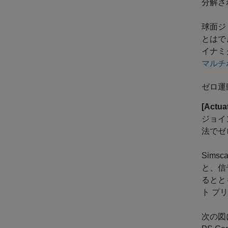
分解さ
球面ジ
とはで
イナミ
マルチ
ゼロ運
[Actua
ジョイ
法でゼロ
Simsca
と、信
るとと
ト プ
次の図