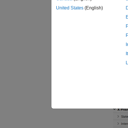
United States
(English)
F
I
I
ジョイ
別々に
いませ
作動ト
ができ