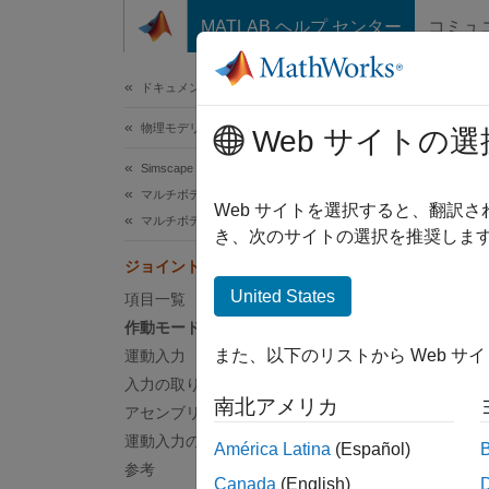
コンテンツへスキップ
MATLAB ヘルプ センター
コミュ
ドキュメ
ドキュメンテーションのホーム
物理モデリング
ジ
Web サイトの選
Simscape Multibody
マルチボディ モデリング
作動
Web サイトを選択すると、翻訳
マルチボディ ダイナミクス
き、次のサイトの選択を推奨します
ジョイ
ジョイントの作動入力の指定
よって
United States
項目一覧
ロック
す。
作動モード
また、以下のリストから Web サ
運動入力
もう 1
入力の取り扱い
シミュ
南北アメリカ
アセンブリとシミュレーション
間接的
運動入力の微分の指定
América Latina
(Español)
ます。
参考
Canada
(English)