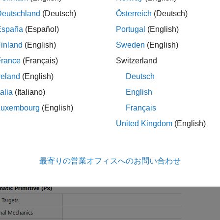
Deutschland
(Deutsch)
Österreich
(Deutsch)
España
(Español)
Portugal
(English)
inland
(English)
Sweden
(English)
France
(Français)
Switzerland
reland
(English)
Deutsch
talia
(Italiano)
English
Luxembourg
(English)
Français
ント ブロックのすべてのパラメーターと同様に、作動パラメー
United Kingdom
(English)
選択します。同じブロックにある別々のジョイント プリミテ
ん。たとえば、
Pin Slot Joint
ブロックを使用して、
[Z Revolute
ルクを自動的に計算させ、
[X Prismatic Primitive (Px)]
につい
最寄りの営業オフィスへのお問い合わせ
ます。