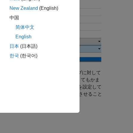
New Zealand
(English)
中国
简体中文
English
日本
(日本語)
한국
(한국어)
ター設定も各ジョイント プリミティブに対して
ィブは、同じ作動設定を共有していなくてもかま
 Primitive (Rz)]
については運動入力を設定して
ては作動力なしで運動を自動的に計算させること