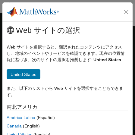
コンテンツへスキップ
MATLAB ヘルプ センター
オフキャンバス ナビゲーション メ
メインコンテンツ
Web サイトの選択
ドキュメンテーションのホーム
テスト ケースの要件へのリンク
システムズ エンジニアリング
Web サイトを選択すると、翻訳されたコンテンツにアクセス
検証、妥当性確認、テスト
し、地域のイベントやサービスを確認できます。現在の位置情
この例では次を使用します。
報に基づき、次のサイトの選択を推奨します:
United States
Requirements Toolbox
Requirements Toolbox
Requirements Toolbox
要件のリンク
Simulink
Simulink
United States
要件リンクの作成
Simulink Test
Simulink Test
Requirements Toolbox
また、以下のリストから Web サイトを選択することもできま
テストを使用した要件の検証
す。
Simulink® Test™ と Requirements Toolbox™ がある場合は、要
件を Simulink テスト ケースにリンクできます。要件をテストに
Requirements Toolbox
南北アメリカ
リンクすることで、要件の検証ステータスを使用して検証の進行
Requirements Toolbox 入門
América Latina
(Español)
状況を追跡し、要件の実装が期待どおりに動作しているかを検証
できます。
テスト ケースの要件へのリンク
Canada
(English)
項目一覧
United States
(English)