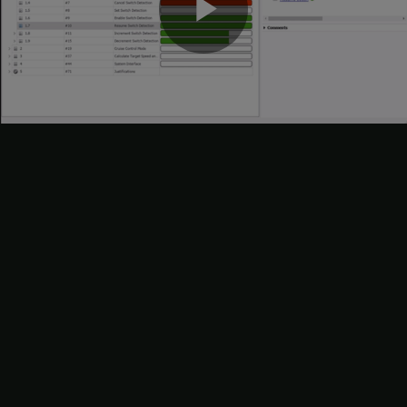
ビ
デ
オ
[Resume button]
リンクをクリックして
[テスト マネージャー]
のテストに移動します。
テストの実行と検証ステータスの確認
を
テスト ファイルのテストを実行します。
DriverSwRequest_Tests
[テスト マネージャー]
の
[テスト ブラウザー]
ペインで
テスト ファイルを選択します。
[実行]
を
DriverSwRequest_Tests
クリックします。
再
[結果とアーティファクト]
ペインで、7 つのテストがパスして 1
つのテストが失敗したことが示されます。
[結果とアーティファク
ト]
ペインでテスト実行の結果を展開します。
テ
Cancel button