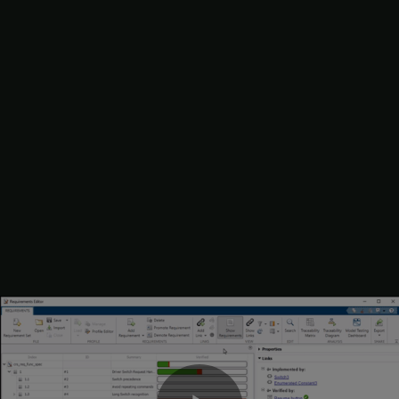
要件のテストへのリンク
という概要をもつ要件を
Resume switch detection
Resume
という名前のテスト ケースにリンクします。リンクを作
button
成するには、以下を実行します。
[テスト マネージャー]
で、
をクリックしま
Resume button
す。
要件エディターで、インデックスが
の要件を選択しま
1.7
す。
[リンク]
セクションで、
[リンクの追加]
、
[選択したテスト ケ
ースからのリンク]
をクリックします。
テスト ケースへのリンクが右側のペインの
[リンク]
に表示され
ます。