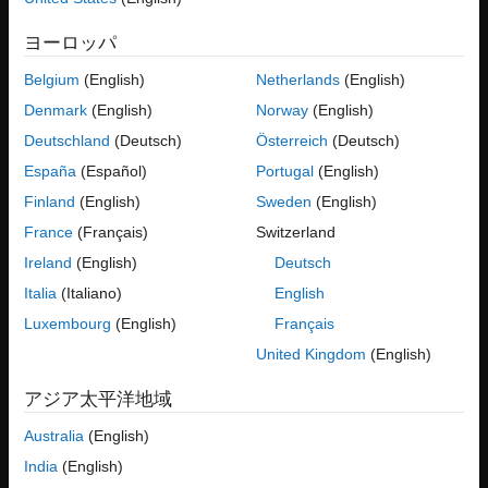
この例では、自動車のクルーズ コントロール システムのコント
手順のビデオ
ローラー モデルに関連付けられている要件にテスト ケースをリ
ヨーロッパ
プロジェクト ファイルを開く
ンクする方法を説明します。テストを実行した後、要件エディタ
要件のテストへのリンク
ーで検証ステータスを確認します。
Belgium
(English)
Netherlands
(English)
テストの実行と検証ステータスの確認
Denmark
(English)
Norway
(English)
手順のビデオ
参考
Deutschland
(Deutsch)
Österreich
(Deutsch)
この例の手順を確認するには、ビデオを再生してください。
España
(Español)
Portugal
(English)
プロジェクト ファイルを開く
Finland
(English)
Sweden
(English)
France
(Français)
Switzerland
プロジェクトには、自動車のクルー
CruiseRequirementsExample
ズ コントロール システムの要件、モデル、およびテストが含ま
Ireland
(English)
Deutsch
れています。MATLAB® で、
モデルと、リンクす
crs_controller
Italia
(Italiano)
English
るテストが含まれているテスト ファイルを開きます。
[プロジェ
Luxembourg
(English)
Français
クト]
ペインで、
フォルダーにある
models
crs_controller.slx
ファイルを右クリックし、
[開く]
を選択して開きます。次に、
United Kingdom
(English)
フォルダーにある
テスト
tests
DriverSwRequest_Tests.mldatx
ファイルを右クリックして
[開く]
を選択し、そのテスト ファイ
アジア太平洋地域
ルを
[テスト マネージャー]
で開きます。テスト ケースでは
Australia
(English)
モデルをテスト対象システムとして使用していま
crs_controller
す。テスト ケースの多くは
要件セットの要件
crs_req_func_spec
India
(English)
にリンクしています。