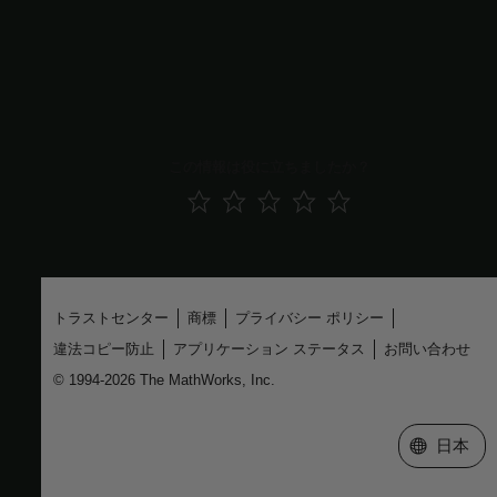
要件検証ステータスの確認
MATLAB または Simulink での要件の作成
トレーサビリティ マトリクスを使用した要件リンクの追跡
テスト ケースの要件ドキュメントへのリンク
この情報は役に立ちましたか？
トラストセンター
商標
プライバシー ポリシー
違法コピー防止
アプリケーション ステータス
お問い合わせ
© 1994-2026 The MathWorks, Inc.
Web サイ
日本